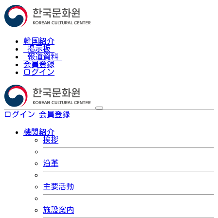
韓国紹介
掲示板
報道資料
会員登録
ログイン
ログイン
会員登録
한국어
機関紹介
挨拶
沿革
主要活動
施設案内