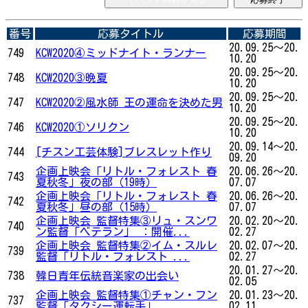
番号
応募タイトル
応募期間
20.09.25～20.
749
KCW2020④ミッドナイト・ランナー
10.20
20.09.25～20.
748
KCW2020③晩夏
10.20
20.09.25～20.
747
KCW2020②風水師 王の運命を決めた男
10.20
20.09.25～20.
746
KCW2020①ソリクン
10.20
20.09.14～20.
744
[チスン工芸体験]ブレスレット作り
09.20
企画上映会「リトル・フォレスト 春
20.06.26～20.
743
夏秋冬」夜の部（19時）
07.07
企画上映会「リトル・フォレスト 春
20.06.26～20.
742
夏秋冬」昼の部（15時）
07.07
企画上映会 監督特集③リュ・スンワ
20.02.20～20.
740
ン監督「ベテラン」 ：開催...
02.27
企画上映会 監督特集②イム・スルレ
20.02.07～20.
739
監督「リトル・フォレスト ...
02.27
20.01.27～20.
738
韓日青年伝統音楽家の出会い
02.05
企画上映会 監督特集①チャン・フン
20.01.23～20.
737
監督「タクシー運転手」
02.11