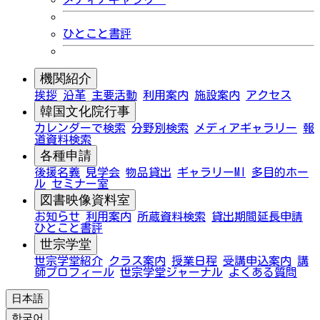
ひとこと書評
機関紹介
挨拶
沿革
主要活動
利用案内
施設案内
アクセス
韓国文化院行事
カレンダーで検索
分野別検索
メディアギャラリー
報
道資料検索
各種申請
後援名義
見学会
物品貸出
ギャラリーMI
多目的ホー
ル
セミナー室
図書映像資料室
お知らせ
利用案内
所蔵資料検索
貸出期間延長申請
ひとこと書評
世宗学堂
世宗学堂紹介
クラス案内
授業日程
受講申込案内
講
師プロフィール
世宗学堂ジャーナル
よくある質問
日本語
한국어