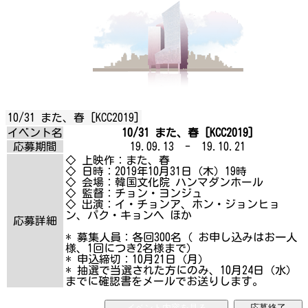
10/31 また、春 [KCC2019]
イベント名
10/31 また、春 [KCC2019]
応募期間
19.09.13 - 19.10.21
◇ 上映作：また、春
◇ 日時：2019年10月31日（木）19時
◇ 会場：韓国文化院 ハンマダンホール
◇ 監督：チョン・ヨンジュ
◇ 出演：イ・チョンア、ホン・ジョンヒョ
ン、パク・キョンヘ ほか
応募詳細
* 募集人員：各回300名（ お申し込みはお一人
様、1回につき2名様まで）
* 申込締切：10月21日（月）
* 抽選で当選された方にのみ、10月24日（水）
までに確認書をメールでお送りします。
イベント内容を見る
応募終了