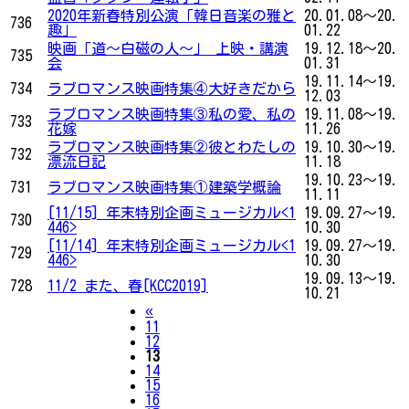
2020年新春特別公演「韓日音楽の雅と
20.01.08～20.
736
趣」
01.22
映画「道～白磁の人～」 上映・講演
19.12.18～20.
735
会
01.31
19.11.14～19.
734
ラブロマンス映画特集④大好きだから
12.03
ラブロマンス映画特集③私の愛、私の
19.11.08～19.
733
花嫁
11.26
ラブロマンス映画特集②彼とわたしの
19.10.30～19.
732
漂流日記
11.18
19.10.23～19.
731
ラブロマンス映画特集①建築学概論
11.11
[11/15] 年末特別企画ミュージカル<1
19.09.27～19.
730
446>
10.30
[11/14] 年末特別企画ミュージカル<1
19.09.27～19.
729
446>
10.30
19.09.13～19.
728
11/2 また、春[KCC2019]
10.21
Previous
«
11
12
13
14
15
16