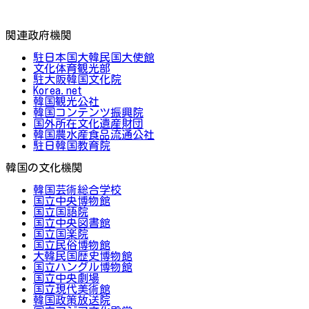
関連政府機関
駐日本国大韓民国大使館
文化体育観光部
駐大阪韓国文化院
Korea.net
韓国観光公社
韓国コンテンツ振興院
国外所在文化遺産財団
韓国農水産食品流通公社
駐日韓国教育院
韓国の文化機関
韓国芸術総合学校
国立中央博物館
国立国語院
国立中央図書館
国立国楽院
国立民俗博物館
大韓民国歴史博物館
国立ハングル博物館
国立中央劇場
国立現代美術館
韓国政策放送院