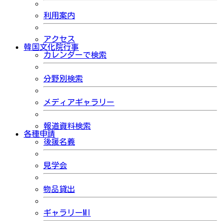
利用案内
アクセス
韓国文化院行事
カレンダーで検索
分野別検索
メディアギャラリー
報道資料検索
各種申請
後援名義
見学会
物品貸出
ギャラリーMI