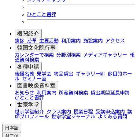
ひとこと書評
機関紹介
挨拶
沿革
主要活動
利用案内
施設案内
アクセス
韓国文化院行事
カレンダーで検索
分野別検索
メディアギャラリー
報
道資料検索
各種申請
後援名義
見学会
物品貸出
ギャラリーMI
多目的ホー
ル
セミナー室
図書映像資料室
お知らせ
利用案内
所蔵資料検索
貸出期間延長申請
ひとこと書評
世宗学堂
世宗学堂紹介
クラス案内
授業日程
受講申込案内
講
師プロフィール
世宗学堂ジャーナル
よくある質問
日本語
한국어