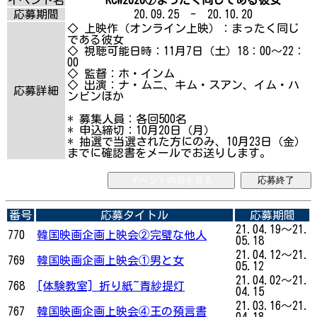
応募期間
20.09.25 - 20.10.20
◇ 上映作（オンライン上映）：まったく同じ
である彼女
◇ 視聴可能日時：11月7日（土）18：00～22：
00
◇ 監督：ホ・インム
◇ 出演：ナ・ムニ、キム・スアン、イム・ハ
応募詳細
ンビンほか
* 募集人員：各回500名
* 申込締切：10月20日（月）
* 抽選で当選された方にのみ、10月23日（金）
までに確認書をメールでお送りします。
イベント内容を見る
応募終了
番号
応募タイトル
応募期間
21.04.19～21.
770
韓国映画企画上映会②完璧な他人
05.18
21.04.12～21.
769
韓国映画企画上映会①男と女
05.12
21.04.02～21.
768
[体験教室] 折り紙~青紗提灯
04.15
21.03.16～21.
767
韓国映画企画上映会④王の預言書
04.18