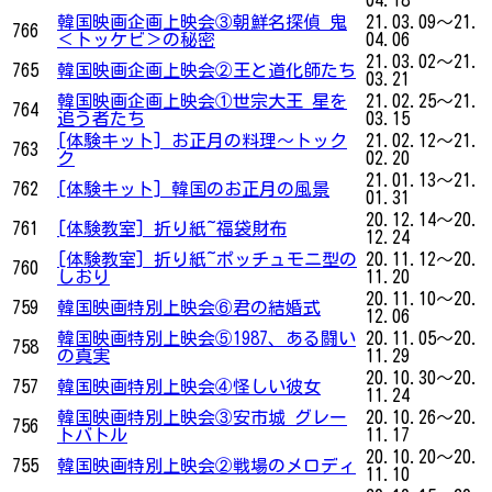
韓国映画企画上映会③朝鮮名探偵 鬼
21.03.09～21.
766
＜トッケビ＞の秘密
04.06
21.03.02～21.
765
韓国映画企画上映会②王と道化師たち
03.21
韓国映画企画上映会①世宗大王 星を
21.02.25～21.
764
追う者たち
03.15
[体験キット] お正月の料理〜トック
21.02.12～21.
763
ク
02.20
21.01.13～21.
762
[体験キット] 韓国のお正月の風景
01.31
20.12.14～20.
761
[体験教室] 折り紙~福袋財布
12.24
[体験教室] 折り紙~ポッチュモニ型の
20.11.12～20.
760
しおり
11.20
20.11.10～20.
759
韓国映画特別上映会⑥君の結婚式
12.06
韓国映画特別上映会⑤1987、ある闘い
20.11.05～20.
758
の真実
11.29
20.10.30～20.
757
韓国映画特別上映会④怪しい彼女
11.24
韓国映画特別上映会③安市城 グレー
20.10.26～20.
756
トバトル
11.17
20.10.20～20.
755
韓国映画特別上映会②戦場のメロディ
11.10