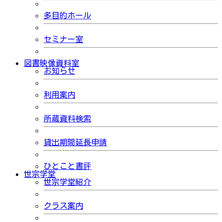
多目的ホール
セミナー室
図書映像資料室
お知らせ
利用案内
所蔵資料検索
貸出期間延長申請
ひとこと書評
世宗学堂
世宗学堂紹介
クラス案内