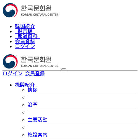
韓国紹介
掲示板
報道資料
会員登録
ログイン
ログイン
会員登録
한국어
機関紹介
挨拶
沿革
主要活動
施設案内