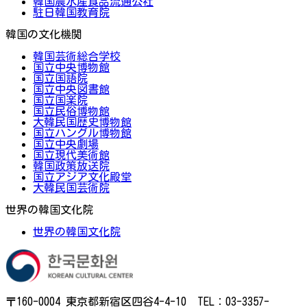
韓国農水産食品流通公社
駐日韓国教育院
韓国の文化機関
韓国芸術総合学校
国立中央博物館
国立国語院
国立中央図書館
国立国楽院
国立民俗博物館
大韓民国歴史博物館
国立ハングル博物館
国立中央劇場
国立現代美術館
韓国政策放送院
国立アジア文化殿堂
大韓民国芸術院
世界の韓国文化院
世界の韓国文化院
〒160-0004 東京都新宿区四谷4-4-10 TEL：03-3357-