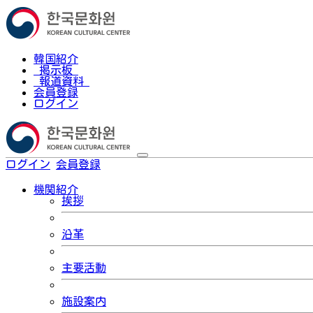
韓国紹介
掲示板
報道資料
会員登録
ログイン
ログイン
会員登録
한국어
機関紹介
挨拶
沿革
主要活動
施設案内