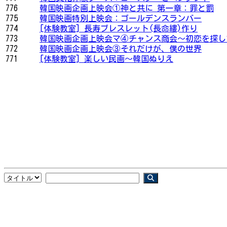
776
韓国映画企画上映会①神と共に 第一章：罪と罰
775
韓国映画特別上映会：ゴールデンスランバー
774
[体験教室] 長寿ブレスレット(長命縷)作り
773
韓国映画企画上映会マ④チャンス商会～初恋を探し
772
韓国映画企画上映会③それだけが、僕の世界
771
[体験教室] 楽しい民画〜韓国ぬりえ