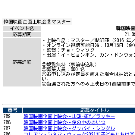
韓国映画企画上映会③マスター
イベント名
韓国映画
応募期間
21.09
・上映作品：マスター／MASTER（2016 年
・オンライン視聴可能日時：10月15日（金）1
・監督：チョ・ウィソク
・出演：イ・ビョンホン、カン・ドンウォ
応募詳細
◎観覧無料（事前申込制）
◎募集人員：500 名
◎お申し込みが定員を超えた場合は抽選と
い。
◎当選された方へのみ上映日の1週間前ま
番号
応募タイトル
789
韓国映画企画上映会〜LUCK-KEY／ラッキー
788
韓国映画企画上映会〜僕の中のあいつ
787
韓国映画企画上映会〜グッバイ・シングル
786
コリアン・シネマ・ウィーク2021⑥子どもたちは