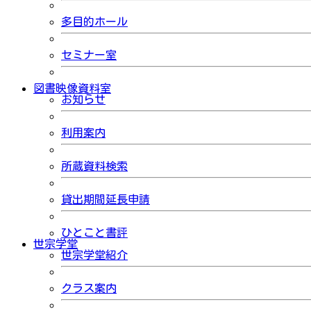
多目的ホール
セミナー室
図書映像資料室
お知らせ
利用案内
所蔵資料検索
貸出期間延長申請
ひとこと書評
世宗学堂
世宗学堂紹介
クラス案内