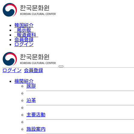
韓国紹介
掲示板
報道資料
会員登録
ログイン
ログイン
会員登録
한국어
機関紹介
挨拶
沿革
主要活動
施設案内