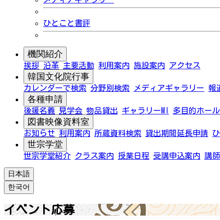
ひとこと書評
機関紹介
挨拶
沿革
主要活動
利用案内
施設案内
アクセス
韓国文化院行事
カレンダーで検索
分野別検索
メディアギャラリー
報
各種申請
後援名義
見学会
物品貸出
ギャラリーMI
多目的ホール
図書映像資料室
お知らせ
利用案内
所蔵資料検索
貸出期間延長申請
ひ
世宗学堂
世宗学堂紹介
クラス案内
授業日程
受講申込案内
講師
日本語
한국어
イベント応募