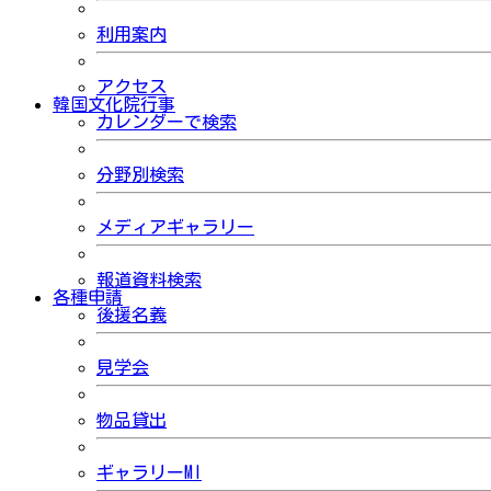
利用案内
アクセス
韓国文化院行事
カレンダーで検索
分野別検索
メディアギャラリー
報道資料検索
各種申請
後援名義
見学会
物品貸出
ギャラリーMI