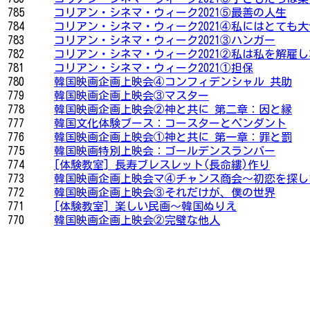
785
コリアン・シネマ・ウィーク2021⑤最善の人生
784
コリアン・シネマ・ウィーク2021④私にはとても大
783
コリアン・シネマ・ウィーク2021③ハンガー
782
コリアン・シネマ・ウィーク2021②私は私を解雇
781
コリアン・シネマ・ウィーク2021①担保
780
韓国映画企画上映会④コンフィデンシャル 共助
779
韓国映画企画上映会③マスター
778
韓国映画企画上映会②神と共に 第二章：因と縁
777
韓国文化体験ブース：コースターとペンダント
776
韓国映画企画上映会①神と共に 第一章：罪と罰
775
韓国映画特別上映会：ゴールデンスランバー
774
[体験教室] 長寿ブレスレット(長命縷)作り
773
韓国映画企画上映会マ④チャンス商会～初恋を探し
772
韓国映画企画上映会③それだけが、僕の世界
771
[体験教室] 楽しい民画〜韓国ぬりえ
770
韓国映画企画上映会②完璧な他人