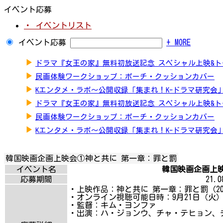
イベント応募
・ イベントリスト
イベント応募
+ MORE
▶
ドラマ『女王の家』無料初放送記念 スペシャル上映&
▶
民画体験ワークショップ：ポーチ・クッションカバー
▶
Kエンタメ・ラボ～公開収録「集まれ！K-ドラマ研究会
▶
ドラマ『女王の家』無料初放送記念 スペシャル上映&
▶
民画体験ワークショップ：ポーチ・クッションカバー
▶
Kエンタメ・ラボ～公開収録「集まれ！K-ドラマ研究会
韓国映画企画上映会①神と共に 第一章：罪と罰
イベント名
韓国映画企画上映
応募期間
21.08
・上映作品：神と共に 第一章：罪と罰（201
・オンライン視聴可能日時：9月21日（火）18
・監督：キム・ヨンファ
・出演：ハ・ジョンウ、チャ・テヒョン、