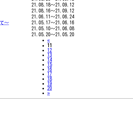
21.08.18～21.09.12
21.08.16～21.09.12
21.06.11～21.06.24
て～
21.05.17～21.06.16
21.05.10～21.06.08
21.05.20～21.05.20
Previous
«
11
12
13
14
15
16
17
18
19
20
Next
»