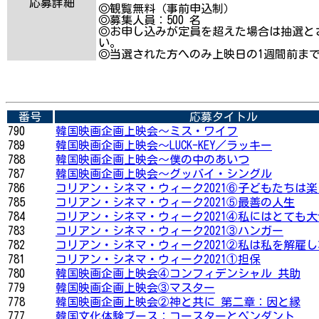
応募詳細
◎観覧無料（事前申込制）
◎募集人員：500 名
◎お申し込みが定員を超えた場合は抽選と
い。
◎当選された方へのみ上映日の1週間前ま
番号
応募タイトル
790
韓国映画企画上映会〜ミス・ワイフ
789
韓国映画企画上映会〜LUCK-KEY／ラッキー
788
韓国映画企画上映会〜僕の中のあいつ
787
韓国映画企画上映会〜グッバイ・シングル
786
コリアン・シネマ・ウィーク2021⑥子どもたちは
785
コリアン・シネマ・ウィーク2021⑤最善の人生
784
コリアン・シネマ・ウィーク2021④私にはとても大
783
コリアン・シネマ・ウィーク2021③ハンガー
782
コリアン・シネマ・ウィーク2021②私は私を解雇
781
コリアン・シネマ・ウィーク2021①担保
780
韓国映画企画上映会④コンフィデンシャル 共助
779
韓国映画企画上映会③マスター
778
韓国映画企画上映会②神と共に 第二章：因と縁
777
韓国文化体験ブース：コースターとペンダント