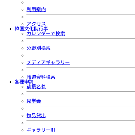
利用案内
アクセス
韓国文化院行事
カレンダーで検索
分野別検索
メディアギャラリー
報道資料検索
各種申請
後援名義
見学会
物品貸出
ギャラリーMI