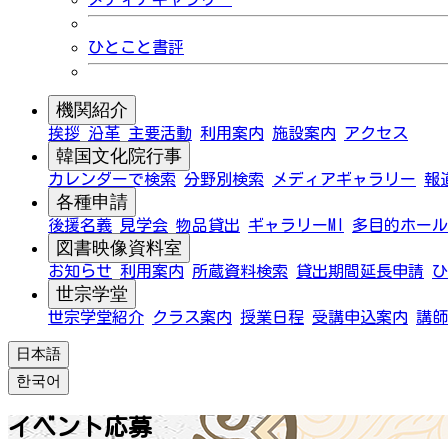
ひとこと書評
機関紹介
挨拶
沿革
主要活動
利用案内
施設案内
アクセス
韓国文化院行事
カレンダーで検索
分野別検索
メディアギャラリー
報
各種申請
後援名義
見学会
物品貸出
ギャラリーMI
多目的ホール
図書映像資料室
お知らせ
利用案内
所蔵資料検索
貸出期間延長申請
ひ
世宗学堂
世宗学堂紹介
クラス案内
授業日程
受講申込案内
講師
日本語
한국어
イベント応募