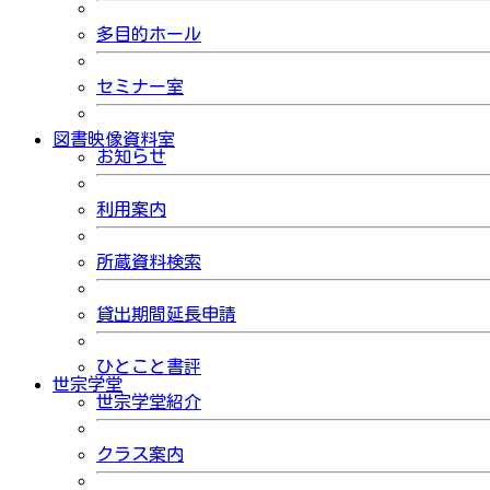
多目的ホール
セミナー室
図書映像資料室
お知らせ
利用案内
所蔵資料検索
貸出期間延長申請
ひとこと書評
世宗学堂
世宗学堂紹介
クラス案内