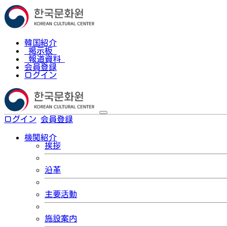
韓国紹介
掲示板
報道資料
会員登録
ログイン
ログイン
会員登録
한국어
機関紹介
挨拶
沿革
主要活動
施設案内