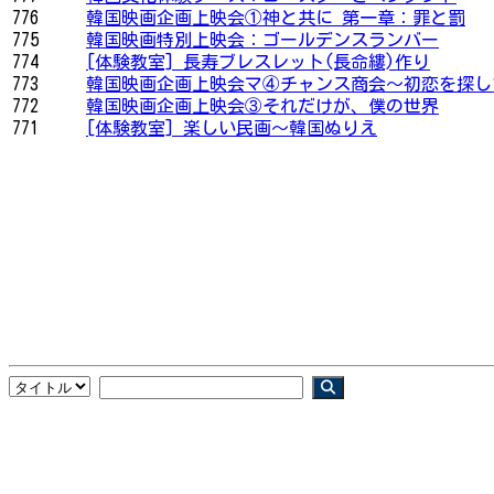
776
韓国映画企画上映会①神と共に 第一章：罪と罰
775
韓国映画特別上映会：ゴールデンスランバー
774
[体験教室] 長寿ブレスレット(長命縷)作り
773
韓国映画企画上映会マ④チャンス商会～初恋を探し
772
韓国映画企画上映会③それだけが、僕の世界
771
[体験教室] 楽しい民画〜韓国ぬりえ