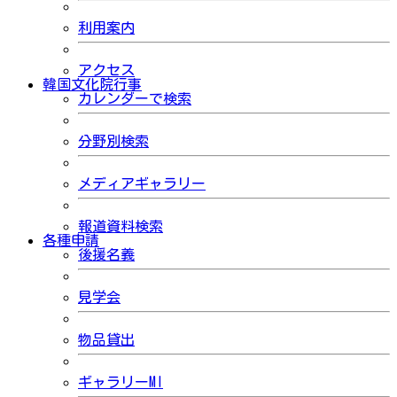
利用案内
アクセス
韓国文化院行事
カレンダーで検索
分野別検索
メディアギャラリー
報道資料検索
各種申請
後援名義
見学会
物品貸出
ギャラリーMI