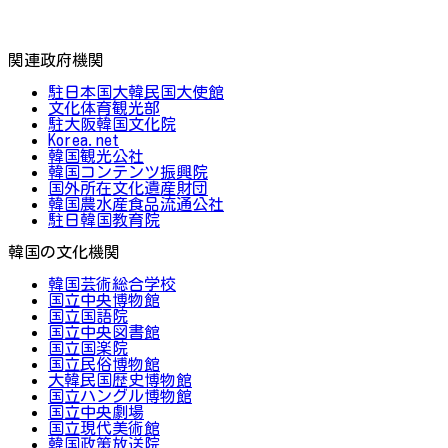
関連政府機関
駐日本国大韓民国大使館
文化体育観光部
駐大阪韓国文化院
Korea.net
韓国観光公社
韓国コンテンツ振興院
国外所在文化遺産財団
韓国農水産食品流通公社
駐日韓国教育院
韓国の文化機関
韓国芸術総合学校
国立中央博物館
国立国語院
国立中央図書館
国立国楽院
国立民俗博物館
大韓民国歴史博物館
国立ハングル博物館
国立中央劇場
国立現代美術館
韓国政策放送院