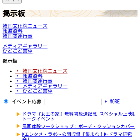
掲示板
韓国文化院ニュース
報道資料
韓国関連行事
メディアギャラリー
ひとこと書評
掲示板
・ 韓国文化院ニュース
・ 報道資料
・ 韓国関連行事
・ メディアギャラリー
・ ひとこと書評
イベント応募
+ MORE
▶
ドラマ『女王の家』無料初放送記念 スペシャル上映&
トークイベント
▶
民画体験ワークショップ：ポーチ・クッションカバー
▶
Kエンタメ・ラボ～公開収録「集まれ！K-ドラマ研究
会」