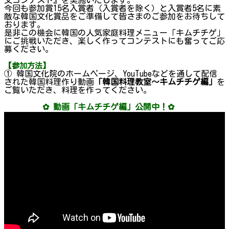
今回も参加賞15名入賞者（入賞者を除く）と入賞者5名に素
敵な韓国文化賞品をご準備して皆さまのご参加をお待ちして
おります。
是非この機会に韓国の人気家庭料理メニュー「キムチチゲ」
にご挑戦いただき、楽しく作ってコンテストにも奮ってご応
募ください。
【参加方法】
① 韓国文化院のホームページ、YouTubeなどを通して配信
された韓国料理作り動画
「韓国料理教室～キムチチゲ編」
を
ご覧いただき、料理を作ってください。
✿ 動画「キムチチゲ編」公開中！✿