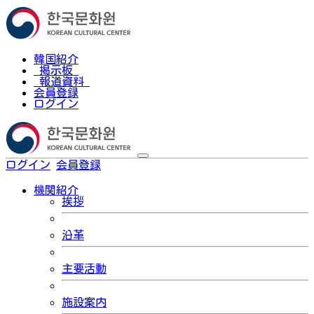
韓国紹介
掲示板
報道資料
会員登録
ログイン
ログイン
会員登録
한국어
機関紹介
挨拶
沿革
主要活動
施設案内