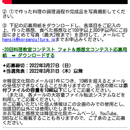
② ①で作った料理の調理過程や完成品を写真撮影してくだ
さい。
③ 下記の応募用紙をダウンロードし、各項目をご記入の
上、作った感想、食べた感想など100字以上300字以内にご自
由にまとめて写真（最大2枚まで）を添付して、メールにて
hansik@koreanculture.jp
までお申込みください。
‣20回料理教室コンテスト フォト＆感想文コンテスト応募用
紙 ➡ ダウンロードする
✦応募締切：2022年3月27日（日）
✦当選発表：2022年3月31日（木）以降
※韓国文化院のメールは1件につき、10MBを超えるとメール
の受信ができなくなることがありますので、送信の際には
添
付ファイルの容量を10MB以下
にしてご応募ください。
（または、各メールの大容量ファイル転送システムなどを
利用してご応募ください。）
※ご応募いただいた個人情報はこの企画のみでの使用とし、
当該目的以外には使用いたしません。
※お写真と感想文は韓国文化院ホームページ、YouTube、
SNSなどに掲載することもありますので、ご了承の上ご応募
ください。