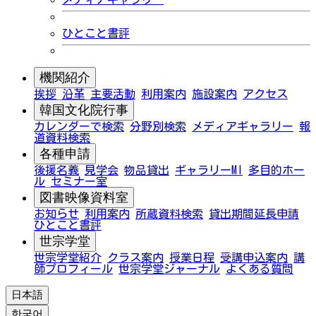
ひとこと書評
機関紹介
挨拶
沿革
主要活動
利用案内
施設案内
アクセス
韓国文化院行事
カレンダーで検索
分野別検索
メディアギャラリー
報
道資料検索
各種申請
後援名義
見学会
物品貸出
ギャラリーMI
多目的ホー
ル
セミナー室
図書映像資料室
お知らせ
利用案内
所蔵資料検索
貸出期間延長申請
ひとこと書評
世宗学堂
世宗学堂紹介
クラス案内
授業日程
受講申込案内
講
師プロフィール
世宗学堂ジャーナル
よくある質問
日本語
한국어