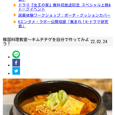
▶
ドラマ『女王の家』無料初放送記念 スペシャル上映&
トークイベント
▶
民画体験ワークショップ：ポーチ・クッションカバー
▶
Kエンタメ・ラボ～公開収録「集まれ！K-ドラマ研究
会」
韓国料理教室〜キムチチゲを自分で作ってみよ
22.02.24
う！