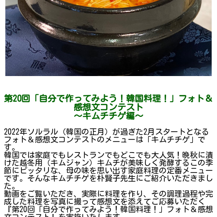
第20回「自分で作ってみよう！韓国料理！」フォト＆
感想文コンテスト
～キムチチゲ編～
2022年ソルラル（韓国の正月）が過ぎた2月スタートとなる
フォト＆感想文コンテストのメニューは「キムチチゲ」で
す。
韓国では家庭でもレストランでもどこでも大人気！晩秋に漬
けた越冬用（キムジャン）キムチが美味しく発酵するこの季
節にピッタリな、母の味を思い出す家庭料理の定番メニュー
です。そんなキムチチゲを朴賢子先生にご紹介いただきまし
た。
動画をご覧いただき、実際に料理を作り、その調理過程や完
成した料理を写真に撮って感想文を添えてご応募いただく
『第20回「自分で作ってみよう！韓国料理！」フォト＆感想
文コンテスト』を実施いたします。