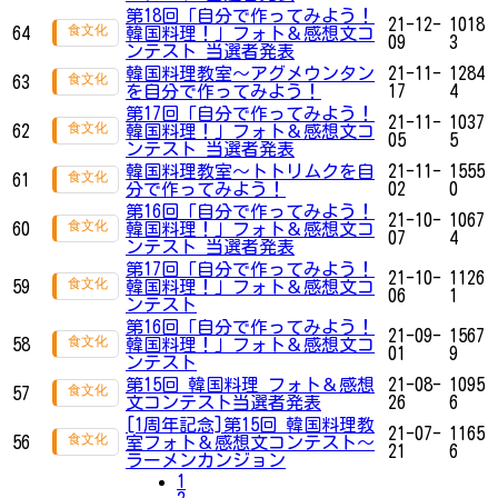
第18回「自分で作ってみよう！
21-12-
1018
64
韓国料理！」フォト＆感想文コ
09
3
ンテスト 当選者発表
韓国料理教室〜アグメウンタン
21-11-
1284
63
を自分で作ってみよう！
17
4
第17回「自分で作ってみよう！
21-11-
1037
62
韓国料理！」フォト＆感想文コ
05
5
ンテスト 当選者発表
韓国料理教室〜トトリムクを自
21-11-
1555
61
分で作ってみよう！
02
0
第16回「自分で作ってみよう！
21-10-
1067
60
韓国料理！」フォト＆感想文コ
07
4
ンテスト 当選者発表
第17回「自分で作ってみよう！
21-10-
1126
59
韓国料理！」フォト＆感想文コ
06
1
ンテスト
第16回「自分で作ってみよう！
21-09-
1567
58
韓国料理！」フォト＆感想文コ
01
9
ンテスト
第15回 韓国料理 フォト＆感想
21-08-
1095
57
文コンテスト当選者発表
26
6
[1周年記念]第15回 韓国料理教
21-07-
1165
56
室フォト＆感想文コンテスト～
21
6
ラーメンカンジョン
1