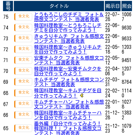
番
タイトル
掲示日
照会
号
とうもろこしのチヂミ フォト＆
22-07-
1006
75
感想文コンテスト 当選者発表
28
7
韓国料理教室〜とうもろこしチ
22-06-
74
9630
ヂミを自分で作ってみよう！
29
きゅうりキムチ フォト＆感想文
22-06-
73
9633
コンテスト 当選者発表
23
韓国料理教室〜きゅうりキムチ
22-05-
1203
72
を自分で作ってみよう！
18
6
安東チムタク フォト＆感想文コ
22-05-
71
9451
ンテスト 当選者発表
12
韓国料理教室〜安東チムタクを
22-04-
1207
70
自分で作ってみよう！
06
5
キムチチゲ フォト＆感想文コン
22-03-
69
8764
テスト 当選者発表
31
韓国料理教室〜キムチチゲを自
22-02-
1114
68
24
0
分で作ってみよう！
キムチチャーハン フォト＆感想
22-01-
1027
67
文コンテスト 当選者発表
28
8
韓国料理教室〜キムチチャーハ
21-12-
1383
66
ンを自分で作ってみよう！
28
2
番外編「自分で作ってみよう！
21-12-
1079
65
韓国料理！」フォト＆感想文コ
23
8
ンテスト 当選者発表