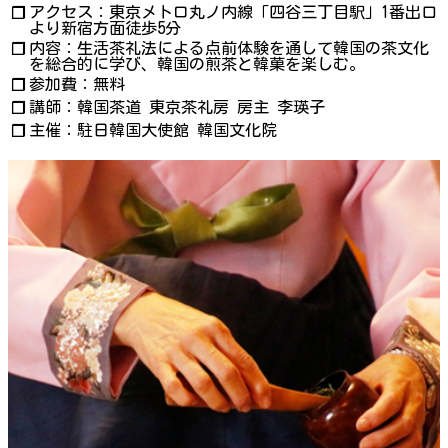
アクセス：東京メトロ丸ノ内線「四谷三丁目駅」1番出口
❐
より新宿方面徒歩5分
内容：生活茶礼法による点前体験を通して韓国の茶文化
❐
を総合的に学び、韓国の煎茶と韓菓を楽しむ。
参加費：無料
❐
講師：韓国茶道 東京茶礼房 房主 李瑛子
❐
主催：駐日韓国大使館 韓国文化院
❐