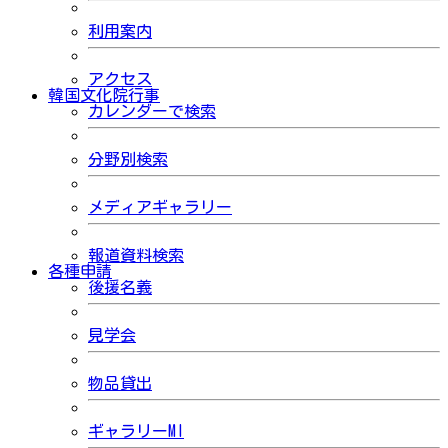
利用案内
アクセス
韓国文化院行事
カレンダーで検索
分野別検索
メディアギャラリー
報道資料検索
各種申請
後援名義
見学会
物品貸出
ギャラリーMI