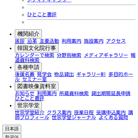
ひとこと書評
機関紹介
挨拶
沿革
主要活動
利用案内
施設案内
アクセス
韓国文化院行事
カレンダーで検索
分野別検索
メディアギャラリー
報
道資料検索
各種申請
後援名義
見学会
物品貸出
ギャラリーMI
多目的ホー
ル
セミナー室
図書映像資料室
お知らせ
利用案内
所蔵資料検索
貸出期間延長申請
ひとこと書評
世宗学堂
世宗学堂紹介
クラス案内
授業日程
受講申込案内
講
師プロフィール
世宗学堂ジャーナル
よくある質問
日本語
한국어