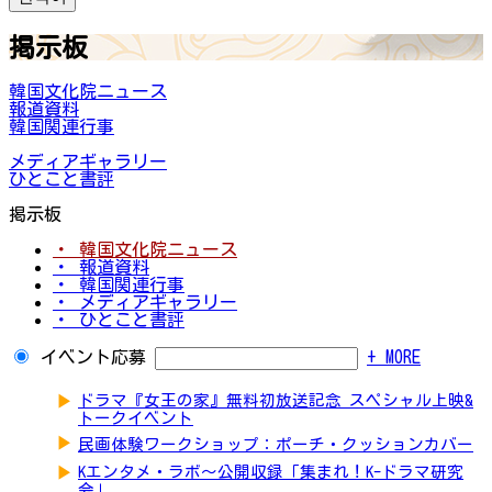
掲示板
韓国文化院ニュース
報道資料
韓国関連行事
メディアギャラリー
ひとこと書評
掲示板
・ 韓国文化院ニュース
・ 報道資料
・ 韓国関連行事
・ メディアギャラリー
・ ひとこと書評
イベント応募
+ MORE
▶
ドラマ『女王の家』無料初放送記念 スペシャル上映&
トークイベント
▶
民画体験ワークショップ：ポーチ・クッションカバー
▶
Kエンタメ・ラボ～公開収録「集まれ！K-ドラマ研究
会」