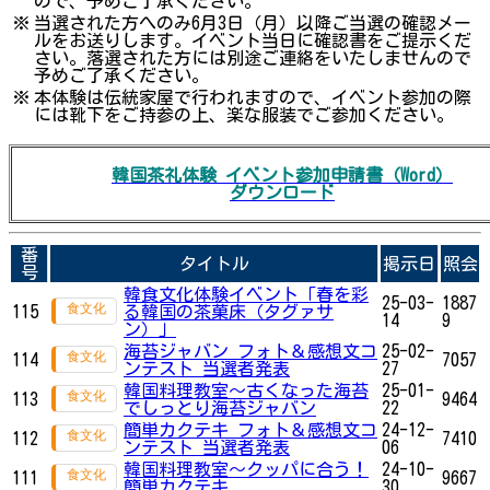
ので、予めご了承ください。
※
当選された方へのみ6月3日（月）以降ご当選の確認メー
ルをお送りします。イベント当日に確認書をご提示くだ
さい。落選された方には別途ご連絡をいたしませんので
予めご了承ください。
※
本体験は伝統家屋で行われますので、イベント参加の際
には靴下をご持参の上、楽な服装でご参加ください。
韓国茶礼体験 イベント参加申請書（Word）
ダウンロード
番
タイトル
掲示日
照会
号
韓食文化体験イベント「春を彩
25-03-
1887
115
る韓国の茶菓床（タグァサ
14
9
ン）」
海苔ジャバン フォト＆感想文コ
25-02-
114
7057
ンテスト 当選者発表
27
韓国料理教室～古くなった海苔
25-01-
113
9464
でしっとり海苔ジャバン
22
簡単カクテキ フォト＆感想文コ
24-12-
112
7410
ンテスト 当選者発表
06
韓国料理教室～クッパに合う！
24-10-
111
9667
簡単カクテキ
30