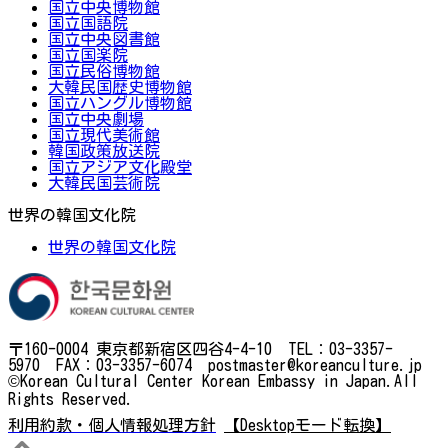
国立中央博物館
国立国語院
国立中央図書館
国立国楽院
国立民俗博物館
大韓民国歴史博物館
国立ハングル博物館
国立中央劇場
国立現代美術館
韓国政策放送院
国立アジア文化殿堂
大韓民国芸術院
世界の韓国文化院
世界の韓国文化院
〒160-0004 東京都新宿区四谷4-4-10 TEL：03-3357-
5970 FAX：03-3357-6074 postmaster@koreanculture.jp
©Korean Cultural Center Korean Embassy in Japan.All
Rights Reserved.
利用約款・個人情報処理方針
【Desktopモード転換】