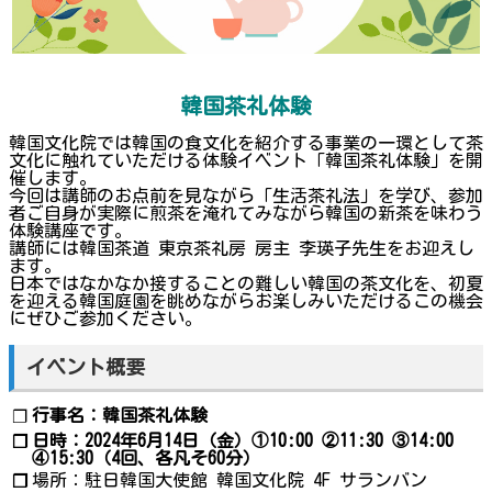
韓国茶礼体験
韓国文化院では韓国の食文化を紹介する事業の一環として茶
文化に触れていただける体験イベント「韓国茶礼体験」を開
催します。
今回は講師のお点前を見ながら「生活茶礼法」を学び、参加
者ご自身が実際に煎茶を淹れてみながら韓国の新茶を味わう
体験講座です。
講師には韓国茶道 東京茶礼房 房主 李瑛子先生をお迎えし
ます。
日本ではなかなか接することの難しい韓国の茶文化を、初夏
を迎える韓国庭園を眺めながらお楽しみいただけるこの機会
にぜひご参加ください。
イベント概要
行事名：韓国茶礼体験
❐
日時：2024年6月14日（金）①10:00 ②11:30 ③14:00
❐
④15:30（4回、各凡そ60分）
場所：駐日韓国大使館 韓国文化院 4F サランバン
❐