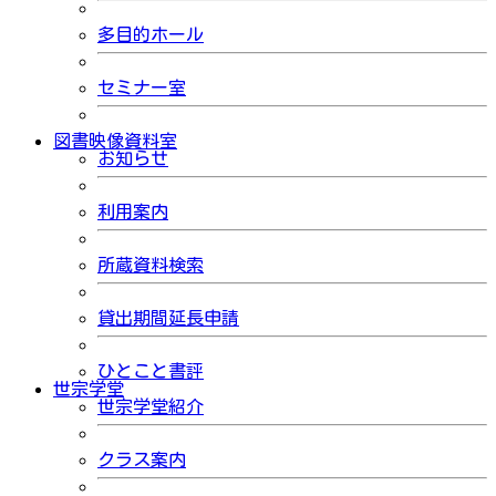
多目的ホール
セミナー室
図書映像資料室
お知らせ
利用案内
所蔵資料検索
貸出期間延長申請
ひとこと書評
世宗学堂
世宗学堂紹介
クラス案内