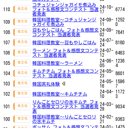
コチュジャンジャガイモ煮込み
24-10-
110
フォト＆感想文コンテスト 当選
6774
17
者発表
韓国料理教室～コチュジャンジ
24-09-
1252
109
ャガイモ煮込み
11
0
豆もやしごはん フォト＆感想文
24-09-
108
7841
コンテスト 当選者発表
02
24-07-
107
韓国料理教室～豆もやしごはん
8180
24
ラーメン フォト＆感想文コンテ
24-07-
106
6463
スト 当選者発表
12
24-06-
1236
105
韓国料理教室～ラーメン
05
4
キムチチム フォト＆感想文コン
24-05-
104
8601
テスト 当選者発表
23
24-05-
1596
103
韓国茶礼体験
16
7
24-04-
1172
102
韓国料理教室～キムチチム
10
3
りんごとセロリの水キムチ フォ
24-03-
101
ト＆感想文コンテスト 当選者発
9034
29
表
韓国料理教室～りんごとセロリ
24-02-
100
9363
の水キムチ
21
ポッサム フォト＆感想文コンテ
24-01-
1475