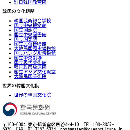
駐日韓国教育院
韓国の文化機関
韓国芸術総合学校
国立中央博物館
国立国語院
国立中央図書館
国立国楽院
国立民俗博物館
大韓民国歴史博物館
国立ハングル博物館
国立中央劇場
国立現代美術館
韓国政策放送院
国立アジア文化殿堂
大韓民国芸術院
世界の韓国文化院
世界の韓国文化院
〒160-0004 東京都新宿区四谷4-4-10 TEL：03-3357-
5970 FAX：03-3357-6074 postmaster@koreanculture.jp