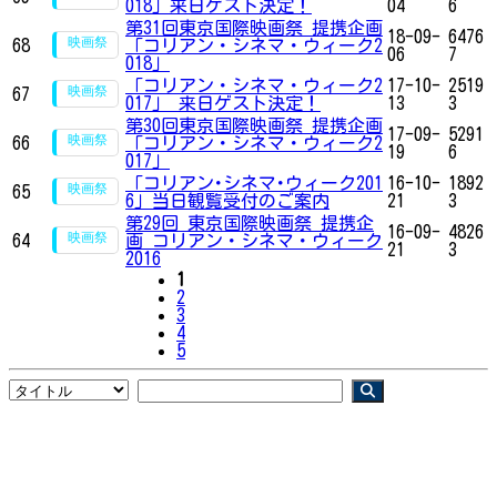
018」来日ゲスト決定！
04
6
第31回東京国際映画祭 提携企画
18-09-
6476
68
「コリアン・シネマ・ウィーク2
06
7
018」
「コリアン・シネマ・ウィーク2
17-10-
2519
67
017」 来日ゲスト決定！
13
3
第30回東京国際映画祭 提携企画
17-09-
5291
66
「コリアン・シネマ・ウィーク2
19
6
017」
「コリアン･シネマ･ウィーク201
16-10-
1892
65
6」当日観覧受付のご案内
21
3
第29回 東京国際映画祭 提携企
16-09-
4826
64
画 コリアン・シネマ・ウィーク
21
3
2016
1
2
3
4
5