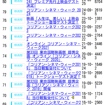
80
24] プレミア先行上映会ゲスト
8704
25
決定!
コリアン・シネマ・ウィーク 20
24-09-
2619
79
24
10
5
映画「人生は、美しい」上映会
23-10-
1381
78
トークショー登壇ゲスト決定！
05
7
コリアン・シネマ・ウィーク202
23-09-
3257
77
3
13
5
コリアン・シネマ・ウィーク202
22-09-
2764
76
2
22
5
オンライン コリアン・シネマ・
21-09-
3446
75
ウィーク2021
24
5
第33回 東京国際映画祭 提携企
20-09-
4447
74
画 オンライン「コリアン・シネ
25
3
マ・ウィーク 2020」
「コリアン･シネマ･ウィーク201
19-10-
1849
73
9」 当日観覧受付について
24
2
「コリアン・シネマ・ウィーク2
19-10-
2696
72
019」トークショーゲスト決定！
18
6
第32回 東京国際映画祭 提携企
19-09-
5229
71
画「コリアン・シネマ・ウィー
13
1
ク 2019」開催
「コリアン･シネマ･ウィーク201
18-10-
1724
70
18
7
8」当日観覧受付について
「コリアン・シネマ・ウィーク2
18-10-
2560
69