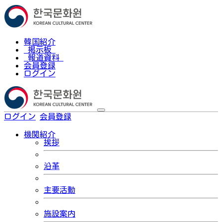
韓国紹介
掲示板
報道資料
会員登録
ログイン
ログイン
会員登録
한국어
機関紹介
挨拶
沿革
主要活動
施設案内