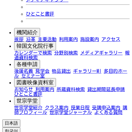
ひとこと書評
機関紹介
挨拶
沿革
主要活動
利用案内
施設案内
アクセス
韓国文化院行事
カレンダーで検索
分野別検索
メディアギャラリー
報
道資料検索
各種申請
後援名義
見学会
物品貸出
ギャラリーMI
多目的ホー
ル
セミナー室
図書映像資料室
お知らせ
利用案内
所蔵資料検索
貸出期間延長申請
ひとこと書評
世宗学堂
世宗学堂紹介
クラス案内
授業日程
受講申込案内
講
師プロフィール
世宗学堂ジャーナル
よくある質問
日本語
한국어