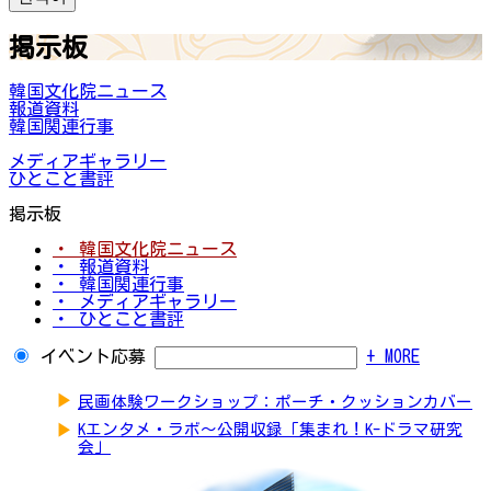
掲示板
韓国文化院ニュース
報道資料
韓国関連行事
メディアギャラリー
ひとこと書評
掲示板
・ 韓国文化院ニュース
・ 報道資料
・ 韓国関連行事
・ メディアギャラリー
・ ひとこと書評
イベント応募
+ MORE
▶
民画体験ワークショップ：ポーチ・クッションカバー
▶
Kエンタメ・ラボ～公開収録「集まれ！K-ドラマ研究
会」