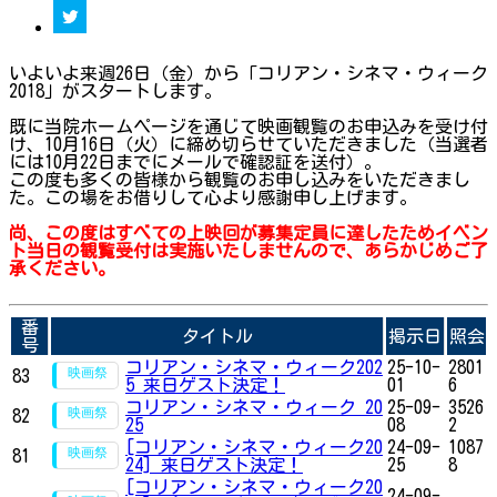
いよいよ来週26日（金）から「コリアン・シネマ・ウィーク
2018」がスタートします。
既に当院ホームページを通じて映画観覧のお申込みを受け付
け、10月16日（火）に締め切らせていただきました（当選者
には10月22日までにメールで確認証を送付）。
この度も多くの皆様から観覧のお申し込みをいただきまし
た。この場をお借りして心より感謝申し上げます。
尚、この度はすべての上映回が募集定員に達したためイベン
ト当日の観覧受付は実施いたしませんので、あらかじめご了
承ください。
番
タイトル
掲示日
照会
号
コリアン・シネマ・ウィーク202
25-10-
2801
83
5 来日ゲスト決定！
01
6
コリアン・シネマ・ウィーク 20
25-09-
3526
82
25
08
2
[コリアン・シネマ・ウィーク20
24-09-
1087
81
24] 来日ゲスト決定！
25
8
[コリアン・シネマ・ウィーク20
24-09-