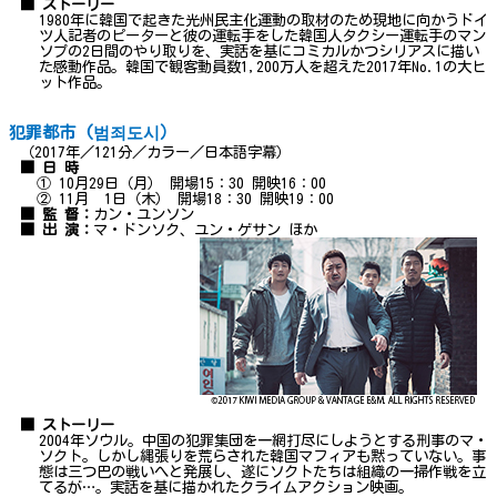
■ ストーリー
1980年に韓国で起きた光州民主化運動の取材のため現地に向かうドイ
ツ人記者のピーターと彼の運転手をした韓国人タクシー運転手のマン
ソプの2日間のやり取りを、実話を基にコミカルかつシリアスに描い
た感動作品。韓国で観客動員数1,200万人を超えた2017年No.1の大ヒ
ット作品。
犯罪都市 (범죄도시）
（2017年／121分／カラー／日本語字幕）
■ 日 時
① 10月29日（月） 開場15：30 開映16：00
② 11月 1日（木） 開場18：30 開映19：00
■ 監 督：
カン・ユンソン
■ 出 演：
マ・ドンソク、ユン・ゲサン ほか
■ ストーリー
2004年ソウル。中国の犯罪集団を一網打尽にしようとする刑事のマ・
ソクト。しかし縄張りを荒らされた韓国マフィアも黙っていない。事
態は三つ巴の戦いへと発展し、遂にソクトたちは組織の一掃作戦を立
てるが…。実話を基に描かれたクライムアクション映画。