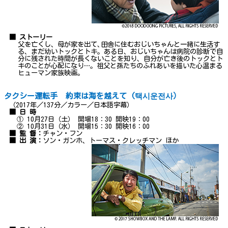
■ ストーリー
父を亡くし、母が家を出て､田舎に住むおじいちゃんと一緒に生活す
る、まだ幼いトックとトキ。ある日、おじいちゃんは病院の診断で自
分に残された時間が長くないことを知り、自分が亡き後のトックとト
キのことが心配になり…。祖父と孫たちのふれあいを描いた心温まる
ヒューマン家族映画。
タクシー運転手 約束は海を越えて (택시운전사）
（2017年／137分／カラー／日本語字幕）
■ 日 時
① 10月27日（土） 開場18：30 開映19：00
② 10月31日（水） 開場15：30 開映16：00
■ 監 督：
チャン・フン
■ 出 演：
ソン・ガンホ、トーマス・クレッチマン ほか