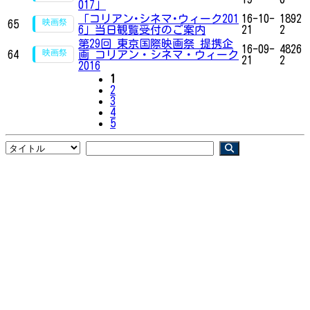
017」
「コリアン･シネマ･ウィーク201
16-10-
1892
65
6」当日観覧受付のご案内
21
2
第29回 東京国際映画祭 提携企
16-09-
4826
64
画 コリアン・シネマ・ウィーク
21
2
2016
1
2
3
4
5