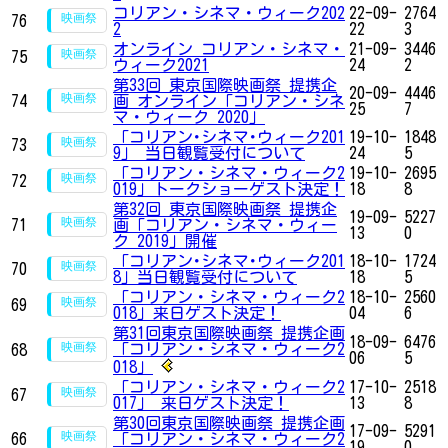
コリアン・シネマ・ウィーク202
22-09-
2764
76
2
22
3
オンライン コリアン・シネマ・
21-09-
3446
75
ウィーク2021
24
2
第33回 東京国際映画祭 提携企
20-09-
4446
74
画 オンライン「コリアン・シネ
25
7
マ・ウィーク 2020」
「コリアン･シネマ･ウィーク201
19-10-
1848
73
9」 当日観覧受付について
24
5
「コリアン・シネマ・ウィーク2
19-10-
2695
72
019」トークショーゲスト決定！
18
8
第32回 東京国際映画祭 提携企
19-09-
5227
71
画「コリアン・シネマ・ウィー
13
0
ク 2019」開催
「コリアン･シネマ･ウィーク201
18-10-
1724
70
8」当日観覧受付について
18
5
「コリアン・シネマ・ウィーク2
18-10-
2560
69
018」来日ゲスト決定！
04
6
第31回東京国際映画祭 提携企画
18-09-
6476
「コリアン・シネマ・ウィーク2
68
06
5
018」
「コリアン・シネマ・ウィーク2
17-10-
2518
67
017」 来日ゲスト決定！
13
8
第30回東京国際映画祭 提携企画
17-09-
5291
66
「コリアン・シネマ・ウィーク2
19
0