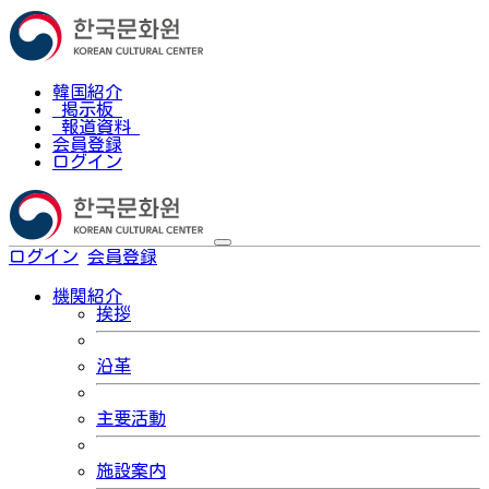
韓国紹介
掲示板
報道資料
会員登録
ログイン
ログイン
会員登録
한국어
機関紹介
挨拶
沿革
主要活動
施設案内