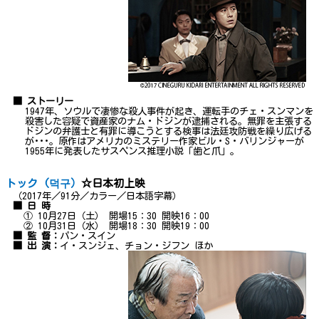
■ ストーリー
1947年、ソウルで凄惨な殺人事件が起き、運転手のチェ・スンマンを
殺害した容疑で資産家のナム・ドジンが逮捕される。無罪を主張する
ドジンの弁護士と有罪に導こうとする検事は法廷攻防戦を繰り広げる
が･･･。原作はアメリカのミステリー作家ビル・S・バリンジャーが
1955年に発表したサスペンス推理小説「歯と爪」。
トック (덕구）
☆日本初上映
（2017年／91分／カラー／日本語字幕）
■ 日 時
① 10月27日（土） 開場15：30 開映16：00
② 10月31日（水） 開場18：30 開映19：00
■ 監 督：
パン・スイン
■ 出 演：
イ・スンジェ、チョン・ジフン ほか