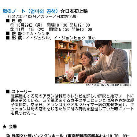
母のノート (엄마의 공책）
☆日本初上映
（2017年／103分／カラー／日本語字幕）
■ 日 時
① 10月29日（月） 開場18：30 開映19：00
② 11月 1日（木） 開場15：30 開映16：00
■ 監 督：
キム・ソンホ
■ 出 演：
イ・ジュシル、イ・ジョンヒョク ほか
■ ストーリー
惣菜屋をする母のアランは料理のレシピを詳しい解説と絵でノートに
書き留めている。時間講師をする息子のギュヒョンとは冷ややかな親
子関係だ。ある日、アランは突然アルツハイマー病の兆候を見せ、ギ
ュヒョンは母の店を閉じるために母の荷物を整理していた時にノート
を見つける…。
★ 会場
◎ 韓国文化院ハンマダンホール（東京都新宿区四谷4-4-10 TEL 03-