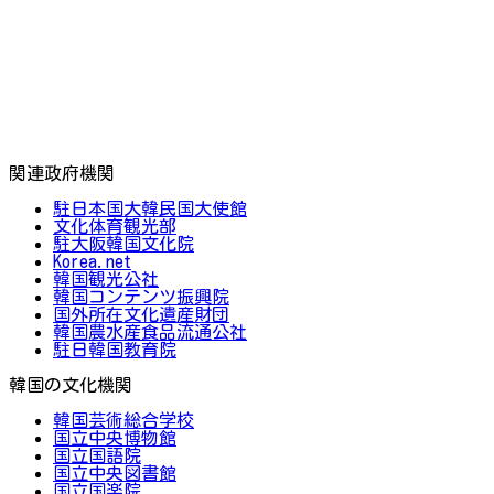
関連政府機関
駐日本国大韓民国大使館
文化体育観光部
駐大阪韓国文化院
Korea.net
韓国観光公社
韓国コンテンツ振興院
国外所在文化遺産財団
韓国農水産食品流通公社
駐日韓国教育院
韓国の文化機関
韓国芸術総合学校
国立中央博物館
国立国語院
国立中央図書館
国立国楽院