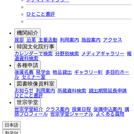
ひとこと書評
機関紹介
挨拶
沿革
主要活動
利用案内
施設案内
アクセス
韓国文化院行事
カレンダーで検索
分野別検索
メディアギャラリー
報
道資料検索
各種申請
後援名義
見学会
物品貸出
ギャラリーMI
多目的ホー
ル
セミナー室
図書映像資料室
お知らせ
利用案内
所蔵資料検索
貸出期間延長申請
ひとこと書評
世宗学堂
世宗学堂紹介
クラス案内
授業日程
受講申込案内
講
師プロフィール
世宗学堂ジャーナル
よくある質問
日本語
한국어