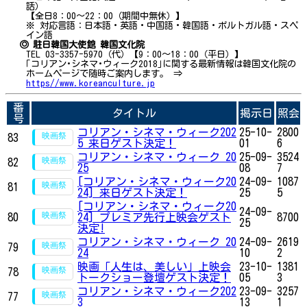
話）
【全日8：00～22：00（期間中無休）】
※ 対応言語：日本語・英語・中国語・韓国語・ポルトガル語・スペ
イン語
◎ 駐日韓国大使館 韓国文化院
TEL 03-3357-5970（代）【9：00～18：00（平日）】
｢コリアン･シネマ･ウィーク2018｣に関する最新情報は韓国文化院の
ホームページで随時ご案内します。 ⇒
https//www.koreanculture.jp
番
タイトル
掲示日
照会
号
コリアン・シネマ・ウィーク202
25-10-
2800
83
5 来日ゲスト決定！
01
6
コリアン・シネマ・ウィーク 20
25-09-
3524
82
25
08
7
[コリアン・シネマ・ウィーク20
24-09-
1087
81
24] 来日ゲスト決定！
25
5
[コリアン・シネマ・ウィーク20
24-09-
80
24] プレミア先行上映会ゲスト
8700
25
決定!
コリアン・シネマ・ウィーク 20
24-09-
2619
79
24
10
2
映画「人生は、美しい」上映会
23-10-
1381
78
トークショー登壇ゲスト決定！
05
3
コリアン・シネマ・ウィーク202
23-09-
3257
77
3
13
1