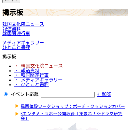
掲示板
韓国文化院ニュース
報道資料
韓国関連行事
メディアギャラリー
ひとこと書評
掲示板
・ 韓国文化院ニュース
・ 報道資料
・ 韓国関連行事
・ メディアギャラリー
・ ひとこと書評
イベント応募
+ MORE
▶
民画体験ワークショップ：ポーチ・クッションカバー
▶
Kエンタメ・ラボ～公開収録「集まれ！K-ドラマ研究
会」