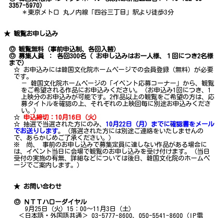
3357-5970）
＊東京メトロ 丸ノ内線「四谷三丁目」駅より徒歩3分
★ 観覧お申し込み
◎ 観覧無料（事前申込制、各回入替）
◎ 募集人員 ： 各回300名（ お申し込みはお一人様、１回につき2名様
まで）
☆ お申込みには韓国文化院ホームページでの会員登録（無料）が必要
です。
－ 韓国文化院ホームページの「イベント応募コーナー」から、観覧
をご希望される作品にお申込みください。（お申込み1回につき、1
上映分のお申込みが可能です。2作品以上の観覧をご希望の方は、応
募タイトルを確認の上、それぞれの上映回毎に別途お申込みくださ
い。）
☆
申込締切：10月16日（火）
☆ 抽選で当選された方にのみ、
10月22日（月）までに確認書をメール
でお送りします
。（落選された方には別途ご連絡をいたしませんの
で、あらかじめご了承ください。）
※ 尚、 事前のお申し込みで募集定員に達しない作品がある場合に
は、イベント当日に会場で観覧のお申し込みを受け付けます。（当日
受付の実施の有無、詳細などについては後日、韓国文化院のホームペ
ージでご案内します。）
★ お問い合わせ
◎ ＮＴＴハローダイヤル
9月25日（火）15：00～11月3日（土）
＜日本語・外国語共通＞ 03-5777-8600、050-5541-8600（IP電