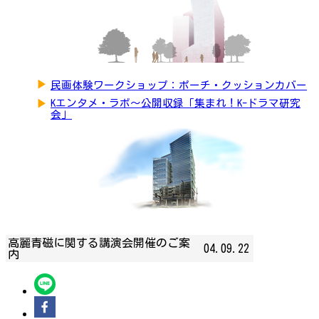
▶
民画体験ワークショップ：ポーチ・クッションカバー
▶
Kエンタメ・ラボ～公開収録「集まれ！K-ドラマ研究
会」
高麗青磁に関する講演会開催のご案
04.09.22
内