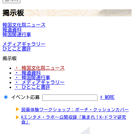
掲示板
韓国文化院ニュース
報道資料
韓国関連行事
メディアギャラリー
ひとこと書評
掲示板
・ 韓国文化院ニュース
・ 報道資料
・ 韓国関連行事
・ メディアギャラリー
・ ひとこと書評
イベント応募
+ MORE
▶
民画体験ワークショップ：ポーチ・クッションカバー
▶
Kエンタメ・ラボ～公開収録「集まれ！K-ドラマ研究
会」