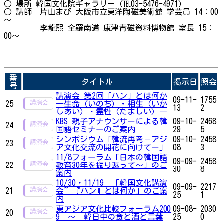
○ 場所 韓国文化院ギャラリー（℡03-5476-4971）
○ 講師 片山まび 大阪市立東洋陶磁美術館 学芸員 14：00
～
李龍熙 全羅南道 康津青磁資料博物館 室長 15：
00～
番
タイトル
掲示日
照会
号
講演会 第2回「ハン」とは何か
09-11-
1755
25
―生命（いのち）・相生（いか
13
2
しあい）・霊性（たましい）―
KBS 親子アナウンサーによる韓
09-10-
2468
24
国語セミナーのご案内
29
5
シンポジウム「韓流再考－アジ
09-10-
2458
23
ア文化交流の開花に向けてー」
08
3
11/8フォーラム「日本の韓国語
09-09-
2458
22
教育30年を振り返って～」のご
30
8
案内
10/30・11/19 「韓国文化講演
09-09-
2217
21
会~ 『ハン』とは何か」のご案
25
1
内
東アジア文化比較フォーラム200
09-08-
2030
20
9 ～ 韓日中の食と酒と言葉
25
0