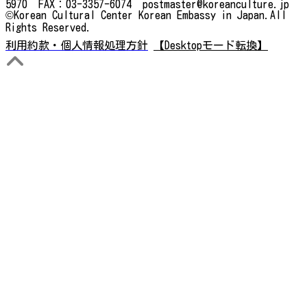
5970 FAX：03-3357-6074 postmaster@koreanculture.jp
©Korean Cultural Center Korean Embassy in Japan.All
Rights Reserved.
利用約款・個人情報処理方針
【Desktopモード転換】