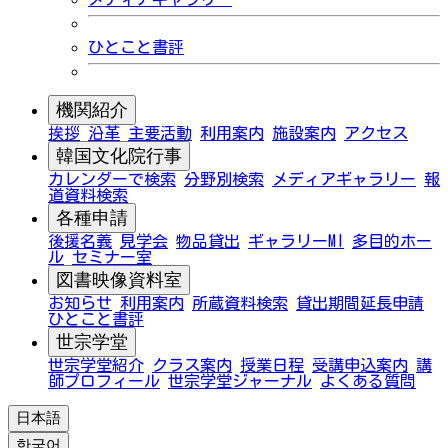
ひとこと書評
機関紹介
挨拶
沿革
主要活動
利用案内
施設案内
アクセス
韓国文化院行事
カレンダーで検索
分野別検索
メディアギャラリー
報
道資料検索
各種申請
後援名義
見学会
物品貸出
ギャラリーMI
多目的ホー
ル
セミナー室
図書映像資料室
お知らせ
利用案内
所蔵資料検索
貸出期間延長申請
ひとこと書評
世宗学堂
世宗学堂紹介
クラス案内
授業日程
受講申込案内
講
師プロフィール
世宗学堂ジャーナル
よくある質問
日本語
한국어