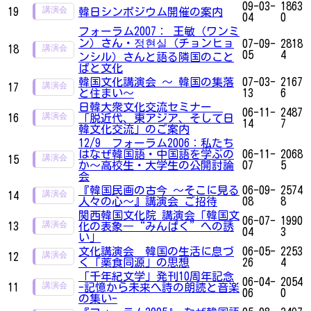
09-03-
1863
19
韓日シンポジウム開催の案内
04
0
フォーラム2007： 王敏（ワンミ
ン）さん・정현실（チョンヒョ
07-09-
2818
18
05
4
ンシル）さんと語る隣国のこと
ばと文化
韓国文化講演会 ～ 韓国の集落
07-03-
2167
17
と住まい～
13
6
日韓大衆文化交流セミナー
06-11-
2487
16
「脱近代、東アジア、そして日
14
7
韓文化交流」のご案内
12/9 フォーラム2006：私たち
はなぜ韓国語・中国語を学ぶの
06-11-
2068
15
か～高校生・大学生の公開討論
07
5
会
『韓国民画の古今 ～そこに見る
06-09-
2574
14
人々の心～』講演会 ご招待
08
8
関西韓国文化院 講演会「韓国文
06-07-
1990
13
化の表象―“みんぱく”への誘
04
3
い」
文化講演会 韓国の生活に息づ
06-05-
2253
12
く「薬食同源」の思想
26
4
「千年紀文学」発刊10周年記念
06-04-
2054
11
-記憶から未来へ詩の朗読と音楽
06
0
の集い-