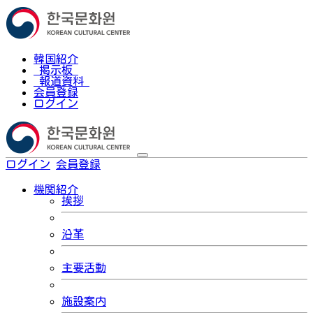
韓国紹介
掲示板
報道資料
会員登録
ログイン
ログイン
会員登録
한국어
機関紹介
挨拶
沿革
主要活動
施設案内