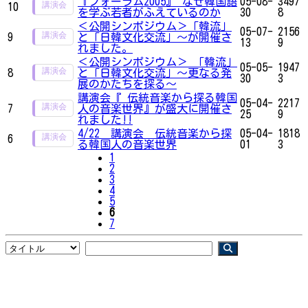
『フォーラム2005』 なぜ韓国語
05-08-
3497
10
を学ぶ若者がふえているのか
30
8
＜公開シンポジウム＞「韓流」
05-07-
2156
9
と「日韓文化交流」～が開催さ
13
9
れました。
＜公開シンポジウム＞ 「韓流」
05-05-
1947
8
と「日韓文化交流」～更なる発
30
3
展のかたちを探る～
講演会『 伝統音楽から探る韓国
05-04-
2217
7
人の音楽世界』が盛大に開催さ
25
9
れました!!
4/22 講演会 伝統音楽から探
05-04-
1818
6
る韓国人の音楽世界
01
3
1
2
3
4
5
6
7