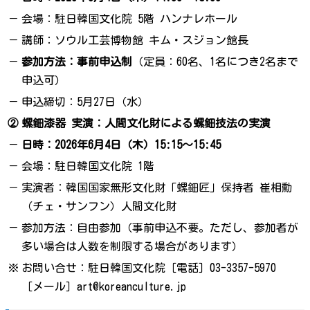
－
会場：駐日韓国文化院 5階 ハンナレホール
－
講師：ソウル工芸博物館 キム・スジョン館長
－
参加方法：事前申込制
（定員：60名、1名につき2名まで
申込可）
－
申込締切：5月27日（水）
②
螺鈿漆器 実演：人間文化財による螺鈿技法の実演
－
日時：2026年6月4日（木）15:15～15:45
－
会場：駐日韓国文化院 1階
－
実演者：韓国国家無形文化財「螺鈿匠」保持者 崔相勳
（チェ・サンフン）人間文化財
－
参加方法：自由参加（事前申込不要。ただし、参加者が
多い場合は人数を制限する場合があります）
※
お問い合せ：駐日韓国文化院［電話］03-3357-5970
［メール］art@koreanculture.jp