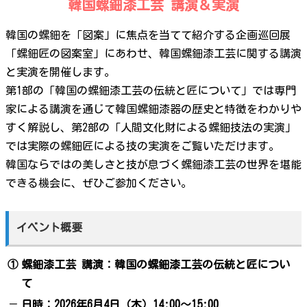
韓国螺鈿漆工芸 講演＆実演
韓国の螺鈿を「図案」に焦点を当てて紹介する企画巡回展
「螺鈿匠の図案室」にあわせ、韓国螺鈿漆工芸に関する講演
と実演を開催します。
第1部の「韓国の螺鈿漆工芸の伝統と匠について」では専門
家による講演を通じて韓国螺鈿漆器の歴史と特徴をわかりや
すく解説し、第2部の「人間文化財による螺鈿技法の実演」
では実際の螺鈿匠による技の実演をご覧いただけます。
韓国ならではの美しさと技が息づく螺鈿漆工芸の世界を堪能
できる機会に、ぜひご参加ください。
イベント概要
①
螺鈿漆工芸 講演：韓国の螺鈿漆工芸の伝統と匠につい
て
－
日時：2026年6月4日（木）14:00～15:00