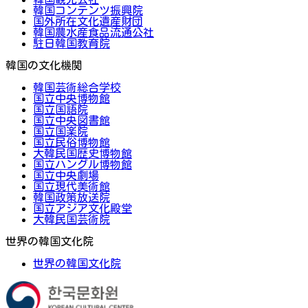
韓国コンテンツ振興院
国外所在文化遺産財団
韓国農水産食品流通公社
駐日韓国教育院
韓国の文化機関
韓国芸術総合学校
国立中央博物館
国立国語院
国立中央図書館
国立国楽院
国立民俗博物館
大韓民国歴史博物館
国立ハングル博物館
国立中央劇場
国立現代美術館
韓国政策放送院
国立アジア文化殿堂
大韓民国芸術院
世界の韓国文化院
世界の韓国文化院