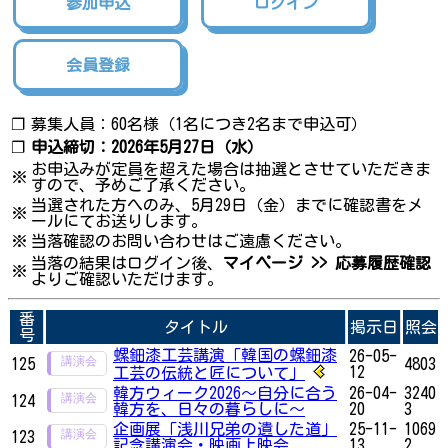
参加申込
ログイン
会員登録
❐
募集人員：60名様（1名につき2名まで申込可）
❐
申込締切：2026年5月27日（水）
お申込みが定員を超えた場合は抽選とさせていただきま
※
すので、予めご了承ください。
当選された方へのみ、5月29日（金）までに確認書をメ
※
ールにてお送りします。
※
当落確認のお問い合わせはご遠慮ください。
当落の結果はログイン後、
マイページ >> 応募履歴確認
※
よりご確認いただけます。
番
タイトル
掲示日
照会
号
螺鈿漆工芸講演「韓国の螺鈿漆
26-05-
125
4803
12
工芸の伝統と匠について」
韓方ウィーク2026～自分に合う
26-04-
3240
124
韓方を、日々の暮らしに～
20
3
企画展「浅川兄弟の遺した道」
25-11-
1069
123
記念講演会・映画上映会
13
2