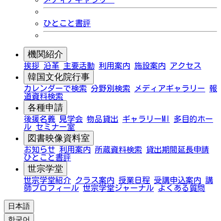
ひとこと書評
機関紹介
挨拶
沿革
主要活動
利用案内
施設案内
アクセス
韓国文化院行事
カレンダーで検索
分野別検索
メディアギャラリー
報
道資料検索
各種申請
後援名義
見学会
物品貸出
ギャラリーMI
多目的ホー
ル
セミナー室
図書映像資料室
お知らせ
利用案内
所蔵資料検索
貸出期間延長申請
ひとこと書評
世宗学堂
世宗学堂紹介
クラス案内
授業日程
受講申込案内
講
師プロフィール
世宗学堂ジャーナル
よくある質問
日本語
한국어