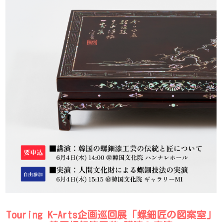
Touring K-Arts企画巡回展「螺鈿匠の図案室」