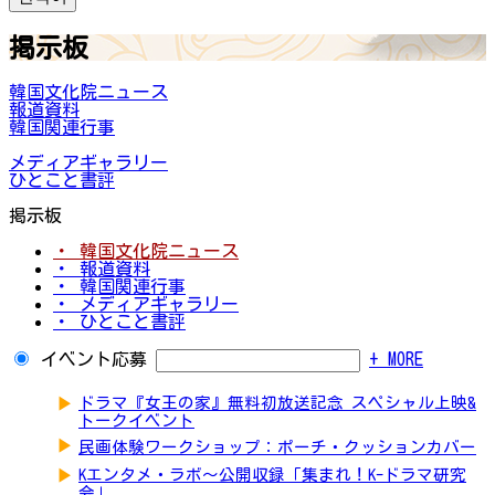
掲示板
韓国文化院ニュース
報道資料
韓国関連行事
メディアギャラリー
ひとこと書評
掲示板
・ 韓国文化院ニュース
・ 報道資料
・ 韓国関連行事
・ メディアギャラリー
・ ひとこと書評
イベント応募
+ MORE
▶
ドラマ『女王の家』無料初放送記念 スペシャル上映&
トークイベント
▶
民画体験ワークショップ：ポーチ・クッションカバー
▶
Kエンタメ・ラボ～公開収録「集まれ！K-ドラマ研究
会」