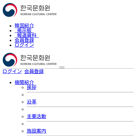
韓国紹介
掲示板
報道資料
会員登録
ログイン
ログイン
会員登録
한국어
機関紹介
挨拶
沿革
主要活動
施設案内