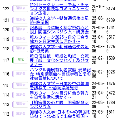
特別トークショー「キム・チャ
25-10-
122
ンオクの愉快なコミュニケーシ
8174
31
ョン法則」
道端の人文学～朝鮮通信使の足
25-08-
121
6909
跡-静岡編
08
記念展「今に続く柳宗悦の心と
25-05-
1261
120
眼」関連シンポジウム・講演会
16
6
韓方ウィーク2025～自分に合う
25-04-
3517
119
韓方を日常生活に活かす～
10
6
道端の人文学〜朝鮮通信使の足
25-03-
1225
118
跡-日光編
06
9
韓日伝統紙－韓紙と和紙－交流
25-02-
1539
117
展「紙、文化をつなぐ」及びセ
28
1
ミナー
ハングル発展有功者叙勲 受勲記
25-02-
1028
116
念 特別講演会〜言語学者とその
06
7
社会貢献について
道端の人文学－日本の中の韓国
24-05-
1475
115
を訪ねて ～静岡県清見寺
08
7
韓方ウィーク～自分に合う韓方
23-04-
3472
114
を日常生活に活かす～
21
0
「柳宗悦の心と眼」開催記念シ
22-08-
1234
113
ンポジウム
09
5
道端の人文学-日本の中の韓国を
22-05-
1511
112
訪ねて～北杜市で出会う韓国～
10
0