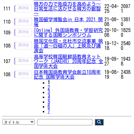
韓方の力で免疫力を高めよう～
22-04-
2097
111
日常生活に活かせる韓方の叡智
25
1
～
韓国留学博覧会in 日本 2021 開
21-06-
1381
110
催
08
0
[Online] 外国語教育・学習研究
20-10-
1825
109
に関する国際シンポジウム
08
0
韓国文化院・北杜市交流事業 映
19-12-
2540
108
画「道～白磁の人」上映及び講
18
0
演会
高等学校韓国朝鮮語教育ネット
19-09-
1943
107
ワーク（JAKEHS）20周年記念 全
27
8
国学術大会
日本韓国語教育学会創立10周年
19-08-
2438
106
記念 国際学術大会
19
8
1
2
3
4
5
6
7