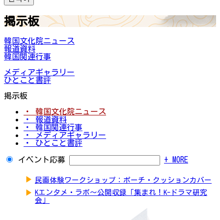
掲示板
韓国文化院ニュース
報道資料
韓国関連行事
メディアギャラリー
ひとこと書評
掲示板
・ 韓国文化院ニュース
・ 報道資料
・ 韓国関連行事
・ メディアギャラリー
・ ひとこと書評
イベント応募
+ MORE
▶
民画体験ワークショップ：ポーチ・クッションカバー
▶
Kエンタメ・ラボ～公開収録「集まれ！K-ドラマ研究
会」