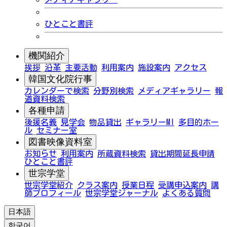
ひとこと書評
機関紹介
挨拶
沿革
主要活動
利用案内
施設案内
アクセス
韓国文化院行事
カレンダーで検索
分野別検索
メディアギャラリー
報
道資料検索
各種申請
後援名義
見学会
物品貸出
ギャラリーMI
多目的ホー
ル
セミナー室
図書映像資料室
お知らせ
利用案内
所蔵資料検索
貸出期間延長申請
ひとこと書評
世宗学堂
世宗学堂紹介
クラス案内
授業日程
受講申込案内
講
師プロフィール
世宗学堂ジャーナル
よくある質問
日本語
한국어