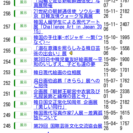
「両輪で走る新朝鮮通信使」写
15-12-
1767
259
真展開催
07
3
21世紀の朝鮮通信使 ソウル-東
15-11-
2182
258
京 日韓友情ウォーク写真展
26
2
韓国人留学生による現代アート
15-11-
2407
257
展「Challenge Art in Japan 20
06
1
15」
韓国の手仕事-ポジャギ ～繋(つ
15-10-
1995
256
なぐ)～
15
0
「潜在意識を照らしみる韓日芸
15-10-
1558
255
06
4
術の出会い」展
第3回日中韓児童友好絵画展～平
15-09-
1900
254
和のいしずえ、子ども達の夢
25
6
15-08-
1701
253
韓日現代絵画の位相展
11
3
呉日画伯追慕「きらら」展への
15-07-
1762
252
ご招待
01
0
企画展「朝鮮王朝宮中衣裳及び
15-06-
2338
251
礼服装飾と繍褓の昔と今」
01
3
韓日国交正常化50周年 企画展
15-05-
2182
250
「美しい同行」
18
3
韓国現代写真作家7人展－差異孤
15-05-
1615
249
独について
08
8
15-04-
1757
248
第29回 国際芸術文化交流協会展
28
9