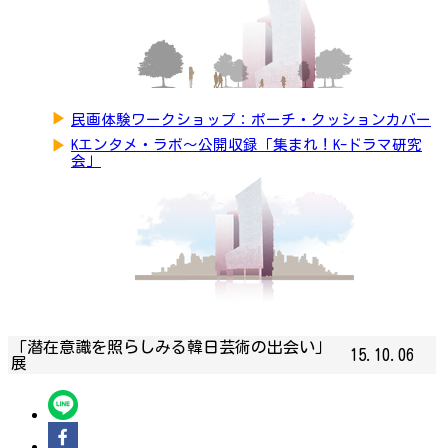
▶
民画体験ワークショップ：ポーチ・クッションカバー
▶
Kエンタメ・ラボ～公開収録「集まれ！K-ドラマ研究
会」
「潜在意識を照らしみる韓日芸術の出会い」
15.10.06
展