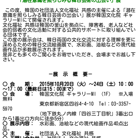
「潜在意識を照らしみる韓日芸術の出会い」展
この度、韓国の社団法人文化福祉 共感の主催による「潜在
意識を照らしみる韓日芸術の出会い」展が韓国文化院 ギャ
ラリーMIにて開催されます。
文化福祉 共感は韓国の釜山を拠点に、障害者、老人など社
会的弱者の文化活動に対する公共的サポートに取り組んでい
る団体です。
この度の展示会は、韓日両国の文化交流に対する理解を更に
深めるための韓日交流絵画展で、水彩画、油絵などの現代絵
画作品が多数展示されます。
是非とも多くのご関心をお寄せいただき、会場までお越し下
さい。
－展 示 概 要－
○ 会 期：
2015年10月20日（火）～24日（土）10：00
～17：00（最終日は15：00まで）
○ 会 場：
韓国文化院 ギャラリーMI （1F） ※入場
無料
東京都新宿区四谷4-4-10 Tel：03-3357-
5970
（地下鉄丸ノ内線「四谷三丁目駅」3番出口
から1番出口方向に徒歩5分）
○ 展示内容：
水彩画、油絵などの現代絵画作品40点出
品。
○ 主 催：
社団法人 文化福祉 共感