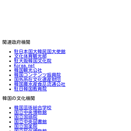
関連政府機関
駐日本国大韓民国大使館
文化体育観光部
駐大阪韓国文化院
Korea.net
韓国観光公社
韓国コンテンツ振興院
国外所在文化遺産財団
韓国農水産食品流通公社
駐日韓国教育院
韓国の文化機関
韓国芸術総合学校
国立中央博物館
国立国語院
国立中央図書館
国立国楽院
国立民俗博物館