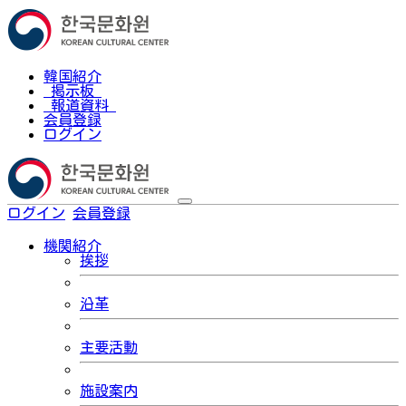
韓国紹介
掲示板
報道資料
会員登録
ログイン
ログイン
会員登録
한국어
機関紹介
挨拶
沿革
主要活動
施設案内