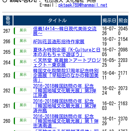
○ お問い合わせ：
社団法人 文化福祉 共感
E-mail：
pktaek789@hanmail.net
番
タイトル
掲示日
照会
号
信義14+14～韓日現代美術交流
16-07-
2045
267
展～
26
0
16-07-
2154
266
AFDU花芸造形招待作家展
19
9
夏休み特別企画「K-Cultureと日
16-07-
2098
265
本のおもちゃで遊ぼう」
05
6
＜天然堂 寫眞館＞アートプロジ
16-05-
2203
264
ェクト－東京展
25
3
韓国文化院開院37周年記念特別
16-04-
2171
263
企画展「早稲田のなかの韓国美
11
7
術」
2016-2018韓国訪問の年 記念
16-02-
2073
262
「韓国地域文化観光展」第3弾
24
6
江原道
2016-2018韓国訪問の年 記念
16-02-
2163
261
「韓国地域文化観光展」第2弾
03
1
済州島
2016-2018韓国訪問の年 記念
16-01-
2370
260
「韓国地域文化観光展」第１弾
29
7
忠清南道