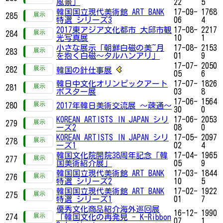
風景」
22
5
韓国国立現代美術館 ART BANK
17-09-
1768
285
特選 シリーズ3
06
4
2017東アジア文化都市 大邱市観
17-08-
2217
284
光写真展
10
1
小さな展示「朝鮮白磁の美~月
17-08-
2153
283
を抱く白磁～タルハンアリ」
01
9
17-07-
2050
282
韓国の針仕事展
05
6
韓日中文化オリンピックアート
17-07-
1826
281
ポスター展
03
8
17-06-
1564
280
2017年韓日美術交流展 ～疎通～
30
0
KOREAN ARTISTS IN JAPAN シリ
17-06-
2053
279
ーズ2
08
0
KOREAN ARTISTS IN JAPAN シリ
17-05-
2097
278
ーズ1
02
4
韓国文化院開院38周年記念「韓
17-04-
1965
277
国美術紹介展」
05
9
韓国国立現代美術館 ART BANK
17-03-
1844
276
特選 シリーズ2
10
5
韓国国立現代美術館 ART BANK
17-02-
1922
275
特選 シリーズ1
01
7
優秀文化商品紹介海外巡回展
16-12-
1990
274
「韓国文化の再発見 - K-Ribbon
07
1