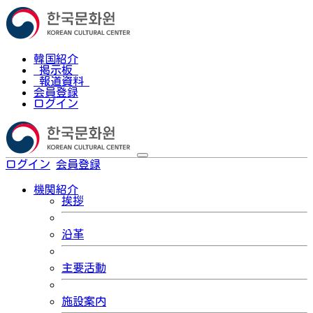
韓国紹介
掲示板
報道資料
会員登録
ログイン
ログイン
会員登録
한국어
機関紹介
挨拶
沿革
主要活動
施設案内