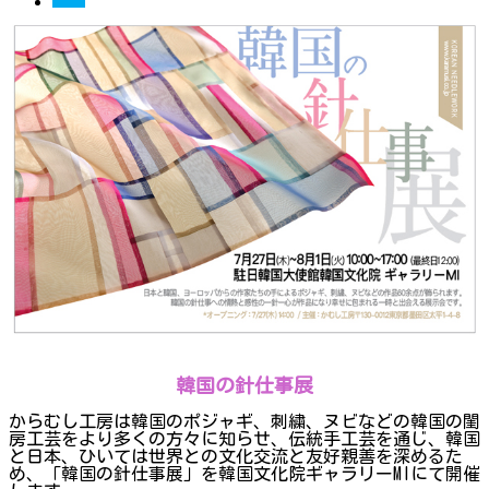
韓国の針仕事展
からむし工房は韓国のポジャギ、刺繍、ヌビなどの韓国の閨
房工芸をより多くの方々に知らせ、伝統手工芸を通じ、韓国
と日本、ひいては世界との文化交流と友好親善を深めるた
め、「韓国の針仕事展」を韓国文化院ギャラリーMIにて開催