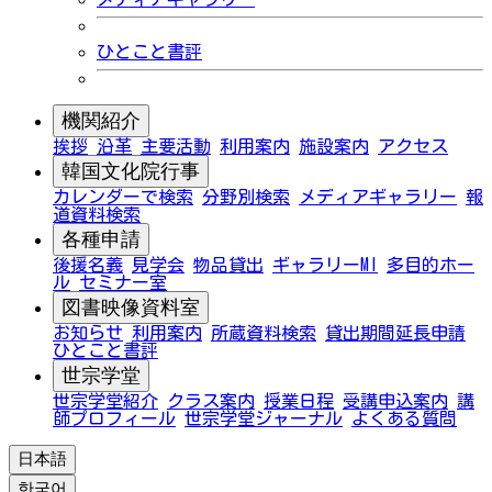
ひとこと書評
機関紹介
挨拶
沿革
主要活動
利用案内
施設案内
アクセス
韓国文化院行事
カレンダーで検索
分野別検索
メディアギャラリー
報
道資料検索
各種申請
後援名義
見学会
物品貸出
ギャラリーMI
多目的ホー
ル
セミナー室
図書映像資料室
お知らせ
利用案内
所蔵資料検索
貸出期間延長申請
ひとこと書評
世宗学堂
世宗学堂紹介
クラス案内
授業日程
受講申込案内
講
師プロフィール
世宗学堂ジャーナル
よくある質問
日本語
한국어