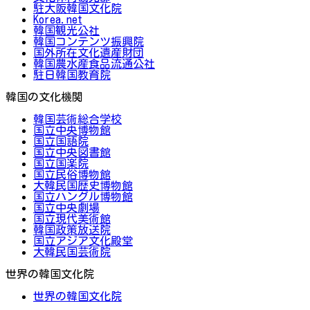
駐大阪韓国文化院
Korea.net
韓国観光公社
韓国コンテンツ振興院
国外所在文化遺産財団
韓国農水産食品流通公社
駐日韓国教育院
韓国の文化機関
韓国芸術総合学校
国立中央博物館
国立国語院
国立中央図書館
国立国楽院
国立民俗博物館
大韓民国歴史博物館
国立ハングル博物館
国立中央劇場
国立現代美術館
韓国政策放送院
国立アジア文化殿堂
大韓民国芸術院
世界の韓国文化院
世界の韓国文化院