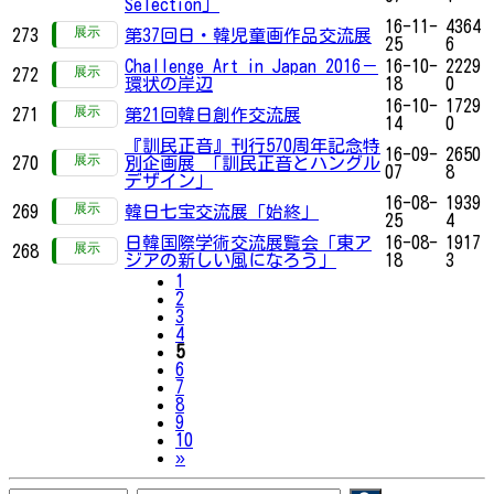
Selection」
16-11-
4364
273
第37回日・韓児童画作品交流展
25
6
Challenge Art in Japan 2016－
16-10-
2229
272
環状の岸辺
18
0
16-10-
1729
271
第21回韓日創作交流展
14
0
『訓民正音』刊行570周年記念特
16-09-
2650
270
別企画展 「訓民正音とハングル
07
8
デザイン」
16-08-
1939
269
韓日七宝交流展「始終」
25
4
日韓国際学術交流展覧会「東ア
16-08-
1917
268
ジアの新しい風になろう」
18
3
1
2
3
4
5
6
7
8
9
10
Next
»