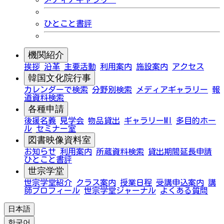
ひとこと書評
機関紹介
挨拶
沿革
主要活動
利用案内
施設案内
アクセス
韓国文化院行事
カレンダーで検索
分野別検索
メディアギャラリー
報
道資料検索
各種申請
後援名義
見学会
物品貸出
ギャラリーMI
多目的ホー
ル
セミナー室
図書映像資料室
お知らせ
利用案内
所蔵資料検索
貸出期間延長申請
ひとこと書評
世宗学堂
世宗学堂紹介
クラス案内
授業日程
受講申込案内
講
師プロフィール
世宗学堂ジャーナル
よくある質問
日本語
한국어