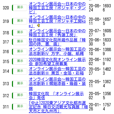
オンライン展示会〜日本の中の
20-08-
1693
320
韓国工芸工房「ボジャギ・ダン
24
6
ビ」
オンライン展示会〜日本の中の
20-08-
1657
韓国工芸工房「ポジャギ工房ko
319
11
5
e」
オンライン展示会〜日本の中の
20-07-
1608
318
韓国工芸工房「秀蓮工房」
27
5
駐日韓国文化院所蔵作品展「韓
20-06-
1833
317
国の詩、書、画」
30
5
オンライン展示会〜韓国工芸の
20-06-
1388
316
法古創新Ⅳ 方字、小盤、紙縄
10
9
2020韓国文化院オンライン展示
20-06-
1192
315
会 参加希望工房募集
02
9
オンライン展示会〜韓国工芸の
20-05-
1482
314
法古創新Ⅲ 黒笠・金箔・彩箱
27
3
オンライン展示会〜韓国工芸の
20-05-
1362
法古創新Ⅱ螺鈿漆器・鍮器・装
313
11
4
錫
韓国文化院 「オンライン展示
20-05-
1356
312
会」発信
02
5
[中止]2020東アジア文化都市選
20-01-
1757
311
定記念 韓日交流観光写真展「順
28
4
天市と北九州市」