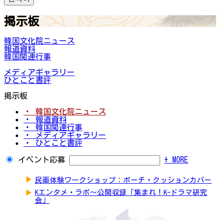
掲示板
韓国文化院ニュース
報道資料
韓国関連行事
メディアギャラリー
ひとこと書評
掲示板
・ 韓国文化院ニュース
・ 報道資料
・ 韓国関連行事
・ メディアギャラリー
・ ひとこと書評
イベント応募
+ MORE
▶
民画体験ワークショップ：ポーチ・クッションカバー
▶
Kエンタメ・ラボ～公開収録「集まれ！K-ドラマ研究
会」