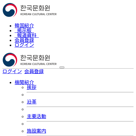
韓国紹介
掲示板
報道資料
会員登録
ログイン
ログイン
会員登録
한국어
機関紹介
挨拶
沿革
主要活動
施設案内