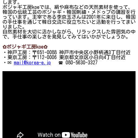
します。
ポジャギ工房koeでは、絹や麻布などの天然素材を使って、
韓国の伝統工芸のポジャギ・韓国刺繍・メドゥプの講習を行
っています。主宰である李京玉さんは2001年に来日し、韓国
の手仕事を通じて韓日交流に役立ちたいと活動を行ってまい
りました。
自然素材を大切に活かしながら、リラックスした雰囲気の中
で、手仕事の楽しさを発見してみてはいかがでしょうか。
✿ポジャギ工房koe✿
・神戸工房：〒651-0088 神戸市中央区小野柄通3丁目付近
・東京工房：〒112-0006 東京都文京区小日向4丁目付近
・✉
mail@korea-e.jp
☎ 080-5630-3327