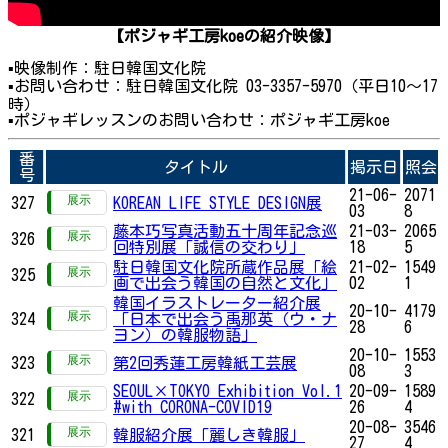
【ポジャギ工房koeの紹介映像】
▪映像制作：駐日韓国文化院
▪お問い合わせ：駐日韓国文化院 03-3357-5970（平日10～17
時）
▪ポジャギレッスンのお問い合わせ：ポジャギ工房koe
番
タイトル
掲示日
照会
号
21-06-
2071
327
KOREAN LIFE STYLE DESIGN展
03
8
藤本巧写真活動五十周年記念巡
21-03-
2065
326
回特別展「誠信の交わり」
18
5
駐日韓国文化院所蔵作品展「絵
21-02-
1549
325
画で出会う韓国の自然と文化」
02
1
韓国イラストレーター紹介展
20-10-
4179
324
「日本で出会う禹那英（ウ・ナ
28
6
ヨン）の韓服物語」
20-10-
1553
323
第2回秀蓮工房韓紙工芸展
08
3
SEOUL×TOKYO Exhibition Vol.1
20-09-
1589
322
#with CORONA-COVID19
26
4
20-08-
3546
321
韓服紹介展「麗しき韓服」
27
4