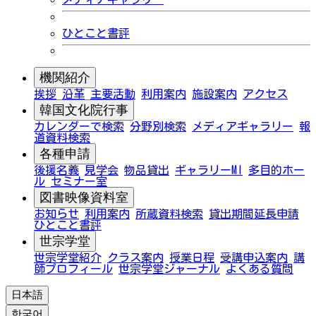
ひとこと書評
機関紹介
挨拶
沿革
主要活動
利用案内
施設案内
アクセス
韓国文化院行事
カレンダーで検索
分野別検索
メディアギャラリー
報
道資料検索
各種申請
後援名義
見学会
物品貸出
ギャラリーMI
多目的ホー
ル
セミナー室
図書映像資料室
お知らせ
利用案内
所蔵資料検索
貸出期間延長申請
ひとこと書評
世宗学堂
世宗学堂紹介
クラス案内
授業日程
受講申込案内
講
師プロフィール
世宗学堂ジャーナル
よくある質問
日本語
한국어