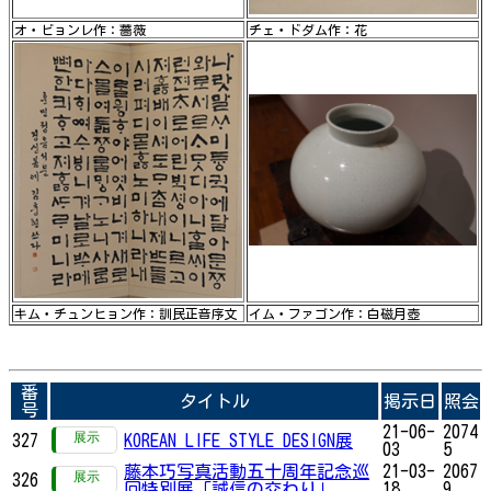
オ・ビョンレ作：薔薇
チェ・ドダム作：花
キム・チュンヒョン作：訓民正音序文
イム・ファゴン作：白磁月壺
番
タイトル
掲示日
照会
号
21-06-
2074
327
KOREAN LIFE STYLE DESIGN展
03
5
藤本巧写真活動五十周年記念巡
21-03-
2067
326
回特別展「誠信の交わり」
18
9