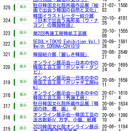
駐日韓国文化院所蔵作品展「絵
21-02-
1550
325
画で出会う韓国の自然と文化」
02
9
韓国イラストレーター紹介展
20-10-
4181
324
「日本で出会う禹那英（ウ・ナ
28
6
ヨン）の韓服物語」
20-10-
1555
323
第2回秀蓮工房韓紙工芸展
08
1
SEOUL×TOKYO Exhibition Vol.1
20-09-
1591
322
#with CORONA-COVID19
26
2
20-08-
3549
321
韓服紹介展「麗しき韓服」
27
0
オンライン展示会〜日本の中の
20-08-
1695
320
韓国工芸工房「ボジャギ・ダン
24
0
ビ」
オンライン展示会〜日本の中の
20-08-
1659
319
韓国工芸工房「ポジャギ工房ko
11
2
e」
オンライン展示会〜日本の中の
20-07-
1610
318
韓国工芸工房「秀蓮工房」
27
4
駐日韓国文化院所蔵作品展「韓
20-06-
1834
317
30
9
国の詩、書、画」
オンライン展示会〜韓国工芸の
20-06-
1390
316
法古創新Ⅳ 方字、小盤、紙縄
10
4
2020韓国文化院オンライン展示
20-06-
1194
315