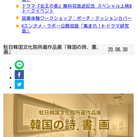
▶
ドラマ『女王の家』無料初放送記念 スペシャル上映&
トークイベント
▶
民画体験ワークショップ：ポーチ・クッションカバー
▶
Kエンタメ・ラボ～公開収録「集まれ！K-ドラマ研究
会」
駐日韓国文化院所蔵作品展「韓国の詩、書、
20.06.30
画」