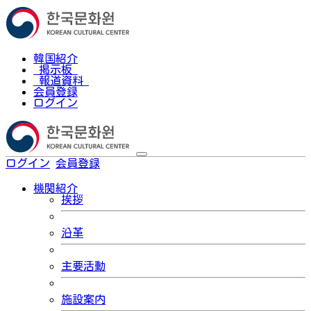
韓国紹介
掲示板
報道資料
会員登録
ログイン
ログイン
会員登録
한국어
機関紹介
挨拶
沿革
主要活動
施設案内