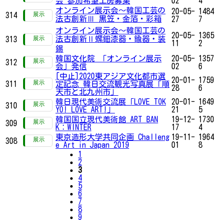
会 参加希望工房募集
02
4
オンライン展示会〜韓国工芸の
20-05-
1484
314
法古創新Ⅲ 黒笠・金箔・彩箱
27
7
オンライン展示会〜韓国工芸の
20-05-
1365
法古創新Ⅱ螺鈿漆器・鍮器・装
313
11
2
錫
韓国文化院 「オンライン展示
20-05-
1357
312
会」発信
02
6
[中止]2020東アジア文化都市選
20-01-
1759
311
定記念 韓日交流観光写真展「順
28
6
天市と北九州市」
韓日現代美術交流展「LOVE TOK
20-01-
1649
310
YO! LOVE ART!」
21
5
韓国国立現代美術館 ART BAN
19-12-
1730
309
K：WINTER
17
4
東京造形大学共同企画 Challeng
19-11-
1964
308
e Art in Japan 2019
01
8
1
2
3
4
5
6
7
8
9