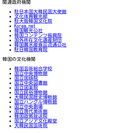
関連政府機関
駐日本国大韓民国大使館
文化体育観光部
駐大阪韓国文化院
Korea.net
韓国観光公社
韓国コンテンツ振興院
国外所在文化遺産財団
韓国農水産食品流通公社
駐日韓国教育院
韓国の文化機関
韓国芸術総合学校
国立中央博物館
国立国語院
国立中央図書館
国立国楽院
国立民俗博物館
大韓民国歴史博物館
国立ハングル博物館
国立中央劇場
国立現代美術館
韓国政策放送院
国立アジア文化殿堂
大韓民国芸術院