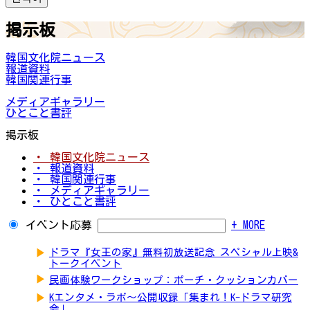
掲示板
韓国文化院ニュース
報道資料
韓国関連行事
メディアギャラリー
ひとこと書評
掲示板
・ 韓国文化院ニュース
・ 報道資料
・ 韓国関連行事
・ メディアギャラリー
・ ひとこと書評
イベント応募
+ MORE
▶
ドラマ『女王の家』無料初放送記念 スペシャル上映&
トークイベント
▶
民画体験ワークショップ：ポーチ・クッションカバー
▶
Kエンタメ・ラボ～公開収録「集まれ！K-ドラマ研究
会」