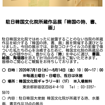
駐日韓国文化院所蔵作品展「韓国の詩、書、
画」
駐日韓国文化院ではめったに披露することのない当院の所蔵
作品を紹介する「韓国の詩、書、画」展を開催する運びとな
りました。今回の展示では、新型コロナウイルスの影響で傷
ついた私たちの心を治癒するために、韓国文化院の所蔵品の
内、心が穏やかに、豊かになる「
詩
」を中心に選び、
書画
、
絵画
、
陶磁器
を添えて計18点の作品をご覧いただきます。
皆様のご関心とご観覧をお待ちしております。
○ 日時：2020年7月1日(水)～8月14日（金）10：00～17：00
※毎週土曜日・日曜日、祝日は休館
○ 場所：韓国文化院ギャラリーMI（1F） ※入場無料
東京都新宿区四谷4-4-10 Tel : 03-3357-
5970
○ 内容：駐日韓国大使館 韓国文化院が所蔵する詩、水墨
画、書芸作品18点の展示