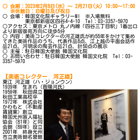
○ 会期：2023年2月8日(水) ～ 2月21日(火) 10:00～17:00
※休館日：日曜日及び祝日
○ 会場：韓国文化院ギャラリーMI ※入場無料
東京都新宿区四谷4-4-10 Tel：03-3357-5970
○アクセス：東京メトロ 丸ノ内線「四谷三丁目駅」1番出口
より新宿御苑方向に徒歩5分
○ 内容：美術コレクターの河正雄氏が約55年をかけて集め
てきた美術作品のうち、代表作品8点、江上越の平面会話作
品21点、河明求の陶芸作品21点、計50点の展示
○ 主催：駐日韓国大使館 韓国文化院
○ お問い合わせ：駐日韓国大使館 韓国文化院 Tel：03-
3357-5970
【美術コレクター 河正雄】
東江 河正雄（ハ・ジョンウン）
1939年 生まれ（晋陽河氏）
1959年 秋田県立
秋田工業高校卒
1972年 株式会社
かわもと（不動産
賃貸業）創立
韓国光州盲人福祉
協会（81年）と同
会館（89年）設立
2001年 終身光州
市立美術館名誉館