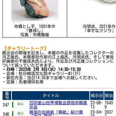
市橋とし子、1951年作
河明求、2021年作
「春探し」
「幸せなクジラ」
写真：市橋徹雄
【ギャラリートーク】
展示会の開催を記念し、本展の作品を収集したコレクターの
河正雄氏、本展参加作家の江上越氏、河明求氏、そして美術
評論家の千葉成夫氏により、作品及び河正雄コレクションに
ついて語っていただきます。
・日時：2023年 2月 8日(水) 14:30-15:30
・会場：駐日韓国文化院ギャラリーMI(1F)
・参加方法：当日14:30まで会場へお越しください。
・定員：先着順50名様
番
タイトル
掲示日
照会
号
2030釜山世界博覧会誘致祈願展
23-06-
1043
347
示会
13
9
韓国の伝統紙「韓紙」紹介展
23-04-
2037
346