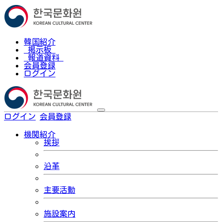
韓国紹介
掲示板
報道資料
会員登録
ログイン
ログイン
会員登録
한국어
機関紹介
挨拶
沿革
主要活動
施設案内