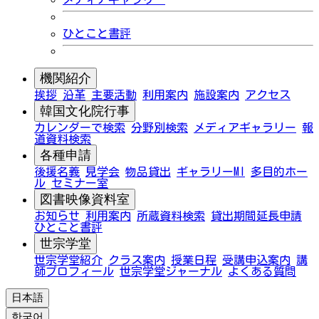
ひとこと書評
機関紹介
挨拶
沿革
主要活動
利用案内
施設案内
アクセス
韓国文化院行事
カレンダーで検索
分野別検索
メディアギャラリー
報
道資料検索
各種申請
後援名義
見学会
物品貸出
ギャラリーMI
多目的ホー
ル
セミナー室
図書映像資料室
お知らせ
利用案内
所蔵資料検索
貸出期間延長申請
ひとこと書評
世宗学堂
世宗学堂紹介
クラス案内
授業日程
受講申込案内
講
師プロフィール
世宗学堂ジャーナル
よくある質問
日本語
한국어