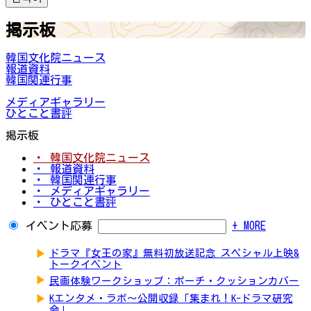
掲示板
韓国文化院ニュース
報道資料
韓国関連行事
メディアギャラリー
ひとこと書評
掲示板
・ 韓国文化院ニュース
・ 報道資料
・ 韓国関連行事
・ メディアギャラリー
・ ひとこと書評
イベント応募
+ MORE
▶
ドラマ『女王の家』無料初放送記念 スペシャル上映&
トークイベント
▶
民画体験ワークショップ：ポーチ・クッションカバー
▶
Kエンタメ・ラボ～公開収録「集まれ！K-ドラマ研究
会」