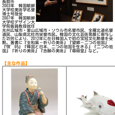
長就任
2003年 韓国朝鮮
大学校美術学名誉
博士号授受
2007年 韓国朝鮮
大学校デザイン大
学院客員教授就任
光州広域市・釜山広域市・ソウル市名誉市民、全羅北道名誉
道民、山梨県北杜市栄誉市民。韓国の文化芸術発展に寄与し
た功労により、2012年に在日韓国人で初の宝冠文化勲章を受
勲。著書に『全和凰－祈りの美術』『望郷－二つの祖国』
『恨’95』『韓国と日本、二つの祖国を生きる』『二つの祖
国』『祈りの美術』『念願の美術』『尋劔堂』など。
【主な作品】