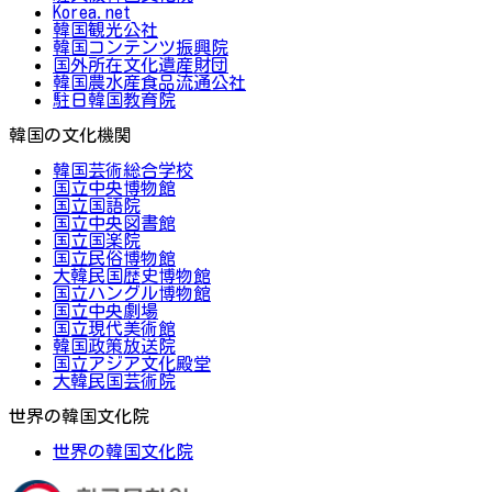
Korea.net
韓国観光公社
韓国コンテンツ振興院
国外所在文化遺産財団
韓国農水産食品流通公社
駐日韓国教育院
韓国の文化機関
韓国芸術総合学校
国立中央博物館
国立国語院
国立中央図書館
国立国楽院
国立民俗博物館
大韓民国歴史博物館
国立ハングル博物館
国立中央劇場
国立現代美術館
韓国政策放送院
国立アジア文化殿堂
大韓民国芸術院
世界の韓国文化院
世界の韓国文化院