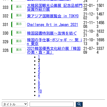
24
7
大韓民国観光公募展 記念品部門
22-01-
1501
333
受賞作紹介展
26
0
21-12-
1497
332
東アジア国際展覧会 in TOKYO
02
9
21-11-
1458
331
Challenge Art in Japan 2021
08
3
21-10-
1632
330
韓国図書特別展～友情を紡ぐ
21
8
韓国の手仕事-ポジャギ ～ 繋 i
21-10-
1698
329
n 東京
13
9
2021韓国優秀文化紹介展「韓国
21-07-
3337
328
の美・食・楽」
09
4
1
2
3
4
5
6
7
8
9
10
Next
»