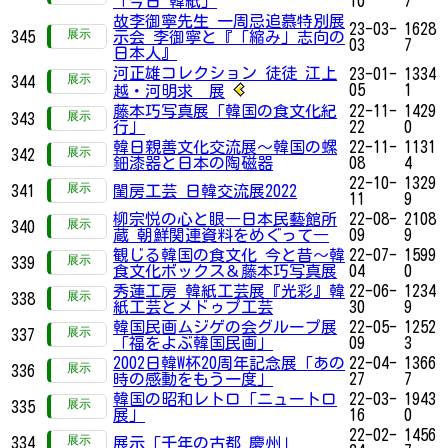
「今日 韓紙」
10
7
故李御寧先生 一周忌追慕特別展
23-03-
1628
345
示会 李御寧と『「縮み」志向の
03
7
日本人』
河正雄コレクション 徒徒 江上
23-01-
1334
344
05
1
越・河明求 展
藤本巧写真展「韓国の食文化紀
22-11-
1429
343
行」
22
0
韓日親善文化交流展～韓国の螺
22-11-
1131
342
鈿漆器と日本の陶磁器
08
4
22-10-
1329
341
閨房工芸 日韓交流展2022
11
9
柳宗悦の心と眼―日本民藝館所
22-08-
2108
340
蔵 朝鮮関連資料をめぐって―
09
9
観じる韓国の食文化 今と昔～韓
22-07-
1599
339
食文化ボックス＆藤本巧写真展
04
0
秀蓮工房 韓紙工芸展『光彩』韓
22-06-
1234
338
紙工芸とメドゥプ工芸
30
9
韓国民画ムジゲの会グループ展
22-05-
1252
337
「福をよぶ韓国民画」
09
3
2002日韓W杯20周年記念展「あの
22-04-
1366
336
時の感動をもう一度」
27
7
韓国の昭和レトロ「ニュートロ
22-03-
1943
335
展」
16
0
22-02-
1456
334
展示「千年の古都 慶州」