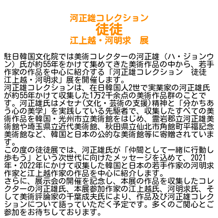
河正雄コレクション
徒徒
江上越・河明求 展
駐日韓国文化院では美術コレクターの河正雄（ハ・ジョンウ
ン）氏が約55年をかけて集めてきた美術作品の中から、若手
作家の作品を中心に紹介する「河正雄コレクション 徒徒
江上越・河明求」展を開催します。
河正雄コレクションは、在日韓国人2世で実業家の河正雄氏
が約55年かけて収集した1万2千余点の美術作品群のことで
す。河正雄氏はメセナ(文化・芸術の支援)精神と「分かちあ
う心の美学」を実践している先駆者で、収集したすべての美
術作品を韓国・光州市立美術館をはじめ、霊岩郡立河正雄美
術館や埼玉県立近代美術館、秋田県立仙北市角館町平福記念
美術館など、韓国と日本の公的な美術館等に寄贈されていま
す。
この度の徒徒展では、河正雄氏が「仲間として一緒に行動し
歩もう」という次世代に向けたメッセージを込めて、2021
年・2022年にかけて収集した韓国と日本の若手作家の河明求
作家と江上越作家の作品を中心に紹介します。
さらに、展示会の開催を記念し、本展の作品を収集したコレ
クターの河正雄氏、本展参加作家の江上越氏、河明求氏、そ
して美術評論家の千葉成夫氏により、作品及び河正雄コレク
ションについて語っていただく予定です。多くのご関心とご
参加をお待ちしております。