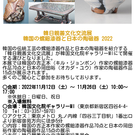
韓日親善文化交流展
韓国の螺鈿漆器と日本の陶磁器 2022
韓国の伝統工芸の螺鈿漆器作品と日本の陶磁器を紹介する
「韓日親善文化交流展」が韓国文化院ギャラリーMIにて開催
する運びとなりました。
本展では韓国の吉正本（キル・ジョンボン）作家の螺鈿漆器
作品70点と日本の岡田裕（オカダ・ユウ）作家の陶磁器作品
15点が展示されます。
多くのご関心とご参加をお待ちしております。
○会期：2022年11月12日（土）～ 11月26日（土）10:00～
17:00
※休館日：日曜日、祝日
※入場無料
○会場：韓国文化院ギャラリーMI
（東京都新宿区四谷4-4-
10 Tel：03-3357-5970）
○アクセス：東京メトロ 丸ノ内線「四谷三丁目駅」1番出口
より新宿御苑方向に徒歩5分
○内容：韓国の吉正本作家の螺鈿漆器作品70点と日本の岡田
裕作家の陶磁器作品15点の展示