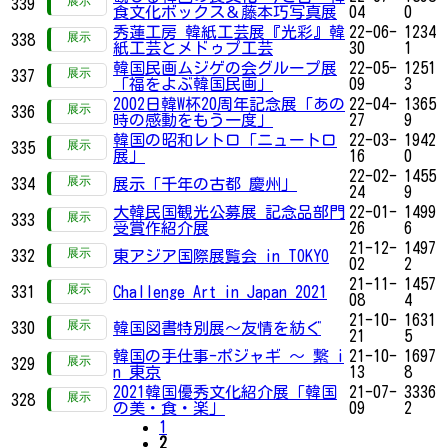
339
食文化ボックス＆藤本巧写真展
04
0
秀蓮工房 韓紙工芸展『光彩』韓
22-06-
1234
338
紙工芸とメドゥプ工芸
30
1
韓国民画ムジゲの会グループ展
22-05-
1251
337
「福をよぶ韓国民画」
09
3
2002日韓W杯20周年記念展「あの
22-04-
1365
336
時の感動をもう一度」
27
9
韓国の昭和レトロ「ニュートロ
22-03-
1942
335
展」
16
0
22-02-
1455
334
展示「千年の古都 慶州」
24
9
大韓民国観光公募展 記念品部門
22-01-
1499
333
受賞作紹介展
26
6
21-12-
1497
332
東アジア国際展覧会 in TOKYO
02
2
21-11-
1457
331
Challenge Art in Japan 2021
08
4
21-10-
1631
330
韓国図書特別展～友情を紡ぐ
21
5
韓国の手仕事-ポジャギ ～ 繋 i
21-10-
1697
329
n 東京
13
8
2021韓国優秀文化紹介展「韓国
21-07-
3336
328
の美・食・楽」
09
2
1
2