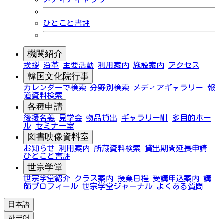
ひとこと書評
機関紹介
挨拶
沿革
主要活動
利用案内
施設案内
アクセス
韓国文化院行事
カレンダーで検索
分野別検索
メディアギャラリー
報
道資料検索
各種申請
後援名義
見学会
物品貸出
ギャラリーMI
多目的ホー
ル
セミナー室
図書映像資料室
お知らせ
利用案内
所蔵資料検索
貸出期間延長申請
ひとこと書評
世宗学堂
世宗学堂紹介
クラス案内
授業日程
受講申込案内
講
師プロフィール
世宗学堂ジャーナル
よくある質問
日本語
한국어