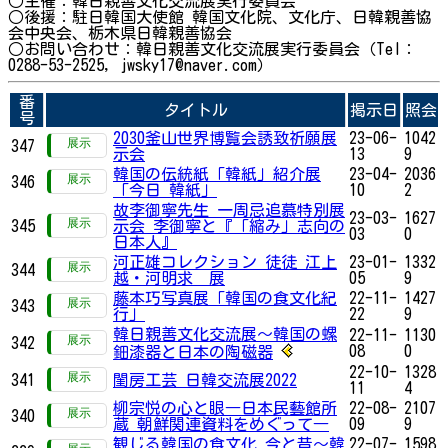
○主催：韓日親善文化交流展実行委員会
○後援：駐日韓国大使館 韓国文化院、文化庁、日韓親善協
会中央会、栃木県日韓親善協会
○お問い合わせ：韓日親善文化交流展実行委員会（Tel：
0288-53-2525, jwsky17@naver.com）
番
タイトル
掲示日
照会
号
2030釜山世界博覧会誘致祈願展
23-06-
1042
347
示会
13
9
韓国の伝統紙「韓紙」紹介展
23-04-
2036
346
「今日 韓紙」
10
2
故李御寧先生 一周忌追慕特別展
23-03-
1627
345
示会 李御寧と『「縮み」志向の
03
0
日本人』
河正雄コレクション 徒徒 江上
23-01-
1332
344
越・河明求 展
05
9
藤本巧写真展「韓国の食文化紀
22-11-
1427
343
行」
22
9
韓日親善文化交流展～韓国の螺
22-11-
1130
342
08
0
鈿漆器と日本の陶磁器
22-10-
1328
341
閨房工芸 日韓交流展2022
11
4
柳宗悦の心と眼―日本民藝館所
22-08-
2107
340
蔵 朝鮮関連資料をめぐって―
09
9
観じる韓国の食文化 今と昔～韓
22-07-
1598