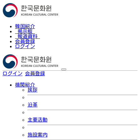
韓国紹介
掲示板
報道資料
会員登録
ログイン
ログイン
会員登録
한국어
機関紹介
挨拶
沿革
主要活動
施設案内