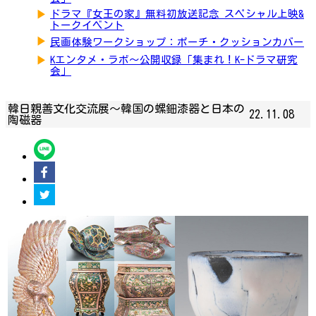
▶
ドラマ『女王の家』無料初放送記念 スペシャル上映&
トークイベント
▶
民画体験ワークショップ：ポーチ・クッションカバー
▶
Kエンタメ・ラボ～公開収録「集まれ！K-ドラマ研究
会」
韓日親善文化交流展～韓国の螺鈿漆器と日本の
22.11.08
陶磁器