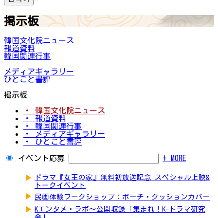
掲示板
韓国文化院ニュース
報道資料
韓国関連行事
メディアギャラリー
ひとこと書評
掲示板
・ 韓国文化院ニュース
・ 報道資料
・ 韓国関連行事
・ メディアギャラリー
・ ひとこと書評
イベント応募
+ MORE
▶
ドラマ『女王の家』無料初放送記念 スペシャル上映&
トークイベント
▶
民画体験ワークショップ：ポーチ・クッションカバー
▶
Kエンタメ・ラボ～公開収録「集まれ！K-ドラマ研究
会」