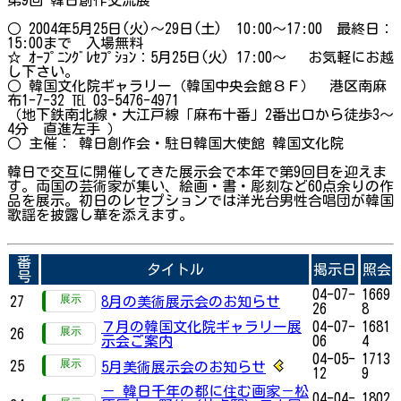
○ 2004年5月25日(火)～29日(土) 10:00～17:00 最終日：
15:00まで 入場無料
☆ ｵｰﾌﾟﾆﾝｸﾞﾚｾﾌﾟｼｮﾝ：5月25日(火) 17:00～ お気軽にお越
し下さい。
○ 韓国文化院ギャラリー（韓国中央会館８Ｆ） 港区南麻
布1-7-32 ℡ 03-5476-4971
（地下鉄南北線・大江戸線「麻布十番」2番出口から徒歩3～
4分 直進左手 ）
○ 主催： 韓日創作会・駐日韓国大使館 韓国文化院
韓日で交互に開催してきた展示会で本年で第9回目を迎えま
す。両国の芸術家が集い、絵画・書・彫刻など60点余りの作
品を展示。初日のレセプションでは洋光台男性合唱団が韓国
歌謡を披露し華を添えます。
番
タイトル
掲示日
照会
号
04-07-
1669
27
8月の美術展示会のお知らせ
26
8
７月の韓国文化院ギャラリー展
04-07-
1681
26
示会ご案内
06
4
04-05-
1713
25
5月美術展示会のお知らせ
12
9
－ 韓日千年の都に住む画家－松
04-04-
1802