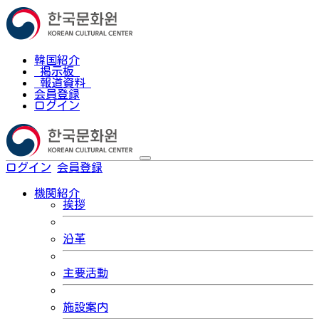
韓国紹介
掲示板
報道資料
会員登録
ログイン
ログイン
会員登録
한국어
機関紹介
挨拶
沿革
主要活動
施設案内