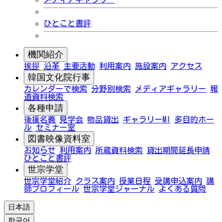
ひとこと書評
機関紹介
挨拶
沿革
主要活動
利用案内
施設案内
アクセス
韓国文化院行事
カレンダーで検索
分野別検索
メディアギャラリー
報
道資料検索
各種申請
後援名義
見学会
物品貸出
ギャラリーMI
多目的ホー
ル
セミナー室
図書映像資料室
お知らせ
利用案内
所蔵資料検索
貸出期間延長申請
ひとこと書評
世宗学堂
世宗学堂紹介
クラス案内
授業日程
受講申込案内
講
師プロフィール
世宗学堂ジャーナル
よくある質問
日本語
한국어