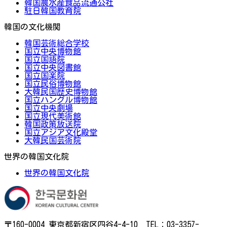
韓国農水産食品流通公社
駐日韓国教育院
韓国の文化機関
韓国芸術総合学校
国立中央博物館
国立国語院
国立中央図書館
国立国楽院
国立民俗博物館
大韓民国歴史博物館
国立ハングル博物館
国立中央劇場
国立現代美術館
韓国政策放送院
国立アジア文化殿堂
大韓民国芸術院
世界の韓国文化院
世界の韓国文化院
〒160-0004 東京都新宿区四谷4-4-10 TEL：03-3357-