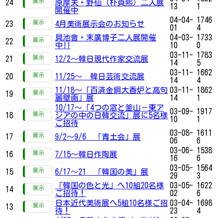
24
原厚夫・野仙（朴貞熙）二人展
13
1
開催中
04-04-
1746
23
4月美術展示会のお知らせ
01
4
具池會・末廣博子二人展開催
04-03-
1733
22
中!!
10
0
03-11-
1783
21
12/2～韓日現代作家交流展
14
5
03-11-
1662
20
11/25～ 韓日芸術交流展
14
4
11/18～「百済金銅大香炉と高句
03-11-
1862
19
麗壁画」展
14
1
10/17～「4つの窓と釜山－東ア
03-09-
1917
18
ジアの中の日韓交流」展に5名様
10
1
ご招待
03-08-
1611
17
9/2～9/6 「青土会」展
06
6
03-06-
1538
16
7/15～韓日作陶展
16
6
03-05-
1564
15
6/17～21 「韓国の美」展
29
3
「韓国の色と光」へ10組20名様
03-05-
1622
14
ご招待！
02
6
日本近代美術展へ5組10名様ご招
03-04-
1698
13
待！
23
4