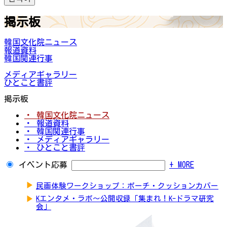
掲示板
韓国文化院ニュース
報道資料
韓国関連行事
メディアギャラリー
ひとこと書評
掲示板
・ 韓国文化院ニュース
・ 報道資料
・ 韓国関連行事
・ メディアギャラリー
・ ひとこと書評
イベント応募
+ MORE
▶
民画体験ワークショップ：ポーチ・クッションカバー
▶
Kエンタメ・ラボ～公開収録「集まれ！K-ドラマ研究
会」