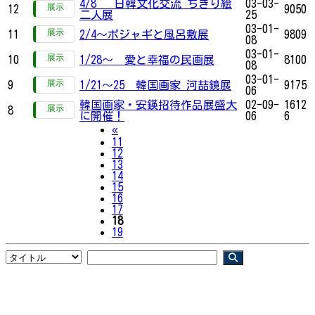
4/8~ 日韓文化交流 ちぎり絵
03-03-
12
9050
二人展
25
03-01-
11
2/4～ポジャギと風呂敷展
9809
08
03-01-
10
1/28～ 愛と幸福の民画展
8100
08
03-01-
9
1/21～25 韓国画家 河喆鏡展
9175
06
韓国画家・安鍈招待作品展盛大
02-09-
1612
8
に開催！
06
6
Previous
«
11
12
13
14
15
16
17
18
19