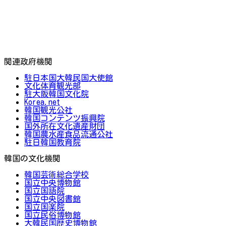
関連政府機関
駐日本国大韓民国大使館
文化体育観光部
駐大阪韓国文化院
Korea.net
韓国観光公社
韓国コンテンツ振興院
国外所在文化遺産財団
韓国農水産食品流通公社
駐日韓国教育院
韓国の文化機関
韓国芸術総合学校
国立中央博物館
国立国語院
国立中央図書館
国立国楽院
国立民俗博物館
大韓民国歴史博物館