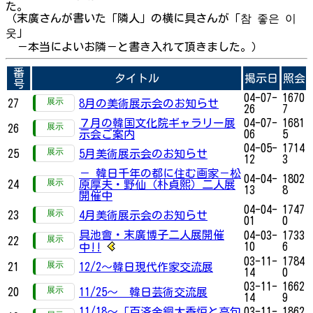
た。
（末廣さんが書いた「隣人」の横に具さんが「참 좋은 이
웃」
－本当によいお隣－と書き入れて頂きました。）
番
タイトル
掲示日
照会
号
04-07-
1670
27
8月の美術展示会のお知らせ
26
7
７月の韓国文化院ギャラリー展
04-07-
1681
26
示会ご案内
06
5
04-05-
1714
25
5月美術展示会のお知らせ
12
3
－ 韓日千年の都に住む画家－松
04-04-
1802
24
原厚夫・野仙（朴貞熙）二人展
13
8
開催中
04-04-
1747
23
4月美術展示会のお知らせ
01
0
具池會・末廣博子二人展開催
04-03-
1733
22
10
6
中!!
03-11-
1784
21
12/2～韓日現代作家交流展
14
0
03-11-
1662
20
11/25～ 韓日芸術交流展
14
9
11/18～「百済金銅大香炉と高句
03-11-
1862