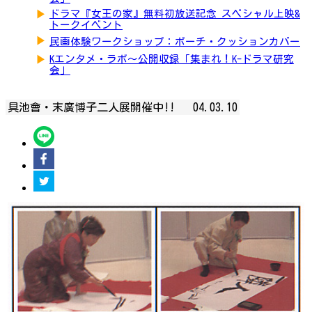
▶
ドラマ『女王の家』無料初放送記念 スペシャル上映&
トークイベント
▶
民画体験ワークショップ：ポーチ・クッションカバー
▶
Kエンタメ・ラボ～公開収録「集まれ！K-ドラマ研究
会」
具池會・末廣博子二人展開催中!!
04.03.10