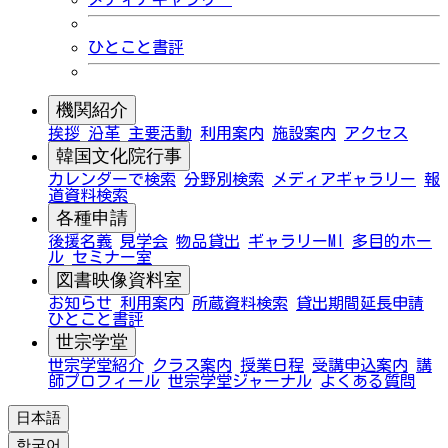
ひとこと書評
機関紹介
挨拶
沿革
主要活動
利用案内
施設案内
アクセス
韓国文化院行事
カレンダーで検索
分野別検索
メディアギャラリー
報
道資料検索
各種申請
後援名義
見学会
物品貸出
ギャラリーMI
多目的ホー
ル
セミナー室
図書映像資料室
お知らせ
利用案内
所蔵資料検索
貸出期間延長申請
ひとこと書評
世宗学堂
世宗学堂紹介
クラス案内
授業日程
受講申込案内
講
師プロフィール
世宗学堂ジャーナル
よくある質問
日本語
한국어