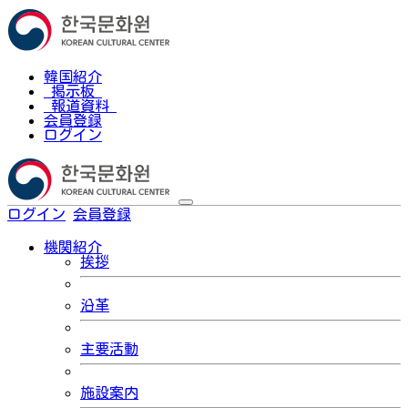
韓国紹介
掲示板
報道資料
会員登録
ログイン
ログイン
会員登録
한국어
機関紹介
挨拶
沿革
主要活動
施設案内