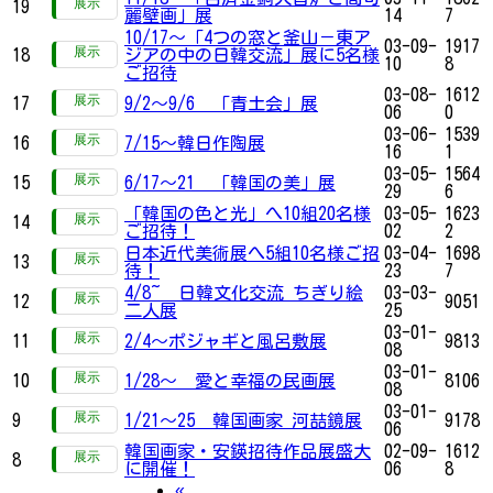
19
麗壁画」展
14
7
10/17～「4つの窓と釜山－東ア
03-09-
1917
18
ジアの中の日韓交流」展に5名様
10
8
ご招待
03-08-
1612
17
9/2～9/6 「青土会」展
06
0
03-06-
1539
16
7/15～韓日作陶展
16
1
03-05-
1564
15
6/17～21 「韓国の美」展
29
6
「韓国の色と光」へ10組20名様
03-05-
1623
14
ご招待！
02
2
日本近代美術展へ5組10名様ご招
03-04-
1698
13
待！
23
7
4/8~ 日韓文化交流 ちぎり絵
03-03-
12
9051
二人展
25
03-01-
11
2/4～ポジャギと風呂敷展
9813
08
03-01-
10
1/28～ 愛と幸福の民画展
8106
08
03-01-
9
1/21～25 韓国画家 河喆鏡展
9178
06
韓国画家・安鍈招待作品展盛大
02-09-
1612
8
に開催！
06
8
Previous
«