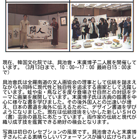
現在、韓国文化院では、具池會・末廣博子二人展を開催して
います。（3月13日まで、10：00～17：00 最終日15：00ま
で）
具池會氏は全羅南道の文人画協会の理事として伝統を踏まえ
ながらも同時に現代性と独自性を追求する画家として活躍し
ています。蛙や虫・鳥などを度々登場させ自然との対話をテ
ーマに画業を展開しています。末廣博子氏は古典の臨書を中
心に様々な書を学びました。その後外国人との出逢いが増
え、日本の書道を海外に伝えるために、デザイン書道を学び
ようになりました。現在は伝統技術をいかした新しいＳＨＯ
（書）芸術の普及にあたっています。両作家の伝統と現代が
織り成す技を鑑賞できる絶好の機会となります。
写真は初日のレセプションの風景です。具池會さんと末廣博
子さんによる素晴らしいパフォーマンスが繰り広げられまし