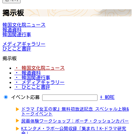
掲示板
韓国文化院ニュース
報道資料
韓国関連行事
メディアギャラリー
ひとこと書評
掲示板
・ 韓国文化院ニュース
・ 報道資料
・ 韓国関連行事
・ メディアギャラリー
・ ひとこと書評
イベント応募
+ MORE
▶
ドラマ『女王の家』無料初放送記念 スペシャル上映&
トークイベント
▶
民画体験ワークショップ：ポーチ・クッションカバー
▶
Kエンタメ・ラボ～公開収録「集まれ！K-ドラマ研究
会」