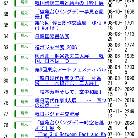
08-10-
1879
87
韓国伝統工芸と絵画の「粋」展
06
6
「盤亀台(バングデ)―夢見る風
08-10-
1668
86
景」展
01
8
第13回 韓日創作交流展 （K･J A
08-09-
1701
85
rt World ）
18
0
08-08-
1713
84
日韓国際書法展
29
1
08-06-
1774
83
福ポジャギ展 2008
27
2
柳承煥・桐谷逸夫二人展 - 韓
08-06-
1935
82
国、日本は一つ -
16
2
08-04-
1733
81
第3回東京アートフェスティバル
10
5
「韓日現代作家交流展 －朴香
08-03-
1990
80
淑 ・ 木嶋正吾 二人展」
21
9
08-02-
2092
79
「松本芳翠そして、玄中和展」
15
0
韓日現代作家4人展 ～ 四つ
07-12-
2019
78
の視点 ～
10
6
07-11-
2249
77
韓日ポジャギ交流展
12
2
「盤亀台(バングデ)ー時空を越
07-10-
2084
76
29
4
えて」展
「The 3rd Between East and We
07-10-
1709
75