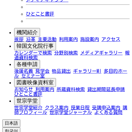
ひとこと書評
機関紹介
挨拶
沿革
主要活動
利用案内
施設案内
アクセス
韓国文化院行事
カレンダーで検索
分野別検索
メディアギャラリー
報
道資料検索
各種申請
後援名義
見学会
物品貸出
ギャラリーMI
多目的ホー
ル
セミナー室
図書映像資料室
お知らせ
利用案内
所蔵資料検索
貸出期間延長申請
ひとこと書評
世宗学堂
世宗学堂紹介
クラス案内
授業日程
受講申込案内
講
師プロフィール
世宗学堂ジャーナル
よくある質問
日本語
한국어