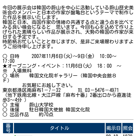
今回の展示会は韓国の蔚山を中心に活動している蔚山歴史美
術会のメンバーと日本の作家が盤亀台というテーマで制作し
た作品を展示いたします。
韓国と日本、両国作家の情緒の共通する点と違う点を比べて
みる良い機会になると 思います。今回も心を込めて作り上
げられた素晴らしい作品が展示され、大勢の韓国の作家が来
日する予定です。
時節柄お忙しいことと存じますが、是非ご来場賜わりますよ
うご招待申し上げます。
○ 日時 2007年11月6日(火)～9日(金) 10:00～
17:00
★オープニング・イベント：11月6日(火) 18：00 ～
※ 入場無料
○ 場所 韓国文化院ギャラリー（韓国中央会館８
Ｆ）
お気軽にお越し下さい。
東京都港区南麻布1－7－32 ℡ 03－5476－4971
（地下鉄南北線・大江戸線「麻布十番」2番出口から直進徒
歩3～4分 ）
○ 主催 蔚山大学校
○ 後援 駐日韓国大使館 韓国文化院
○ 出品作品 約70点
番
タイトル
掲示日
照会
号