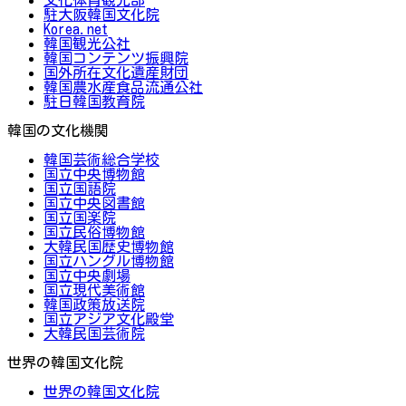
駐大阪韓国文化院
Korea.net
韓国観光公社
韓国コンテンツ振興院
国外所在文化遺産財団
韓国農水産食品流通公社
駐日韓国教育院
韓国の文化機関
韓国芸術総合学校
国立中央博物館
国立国語院
国立中央図書館
国立国楽院
国立民俗博物館
大韓民国歴史博物館
国立ハングル博物館
国立中央劇場
国立現代美術館
韓国政策放送院
国立アジア文化殿堂
大韓民国芸術院
世界の韓国文化院
世界の韓国文化院