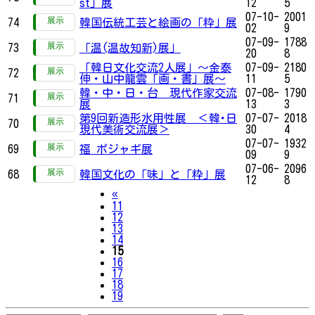
st」展
12
5
07-10-
2001
74
韓国伝統工芸と絵画の「粋」展
02
9
07-09-
1788
73
「温(温故知新)展」
20
8
「韓日文化交流2人展」～金泰
07-09-
2180
72
伸・山中龍雲「画・書」展～
11
5
韓・中・日・台 現代作家交流
07-08-
1790
71
展
13
3
第9回新造形水用性展 ＜韓･日
07-07-
2018
70
現代美術交流展＞
30
4
07-07-
1932
69
福 ポジャギ展
09
9
07-06-
2096
68
韓国文化の「味」と「粋」展
12
8
Previous
«
11
12
13
14
15
16
17
18
19