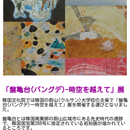
「盤亀台(バングデ)-時空を越えて」展
韓国文化院では韓国の蔚山(ウルサン)大学校の主催で「盤亀
台(バングデ)ー時空を越えて」展を開催する運びとなりまし
た。
盤亀台とは韓国南東部の蔚山広域市にある先史時代の遺跡
で、韓国国宝第285号に指定されている岩刻画が描かれてい
るところです。