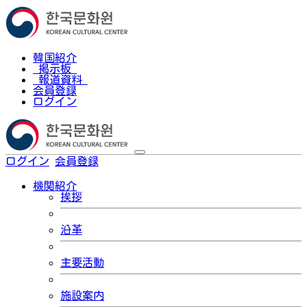
韓国紹介
掲示板
報道資料
会員登録
ログイン
ログイン
会員登録
한국어
機関紹介
挨拶
沿革
主要活動
施設案内