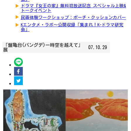
▶
ドラマ『女王の家』無料初放送記念 スペシャル上映&
トークイベント
▶
民画体験ワークショップ：ポーチ・クッションカバー
▶
Kエンタメ・ラボ～公開収録「集まれ！K-ドラマ研究
会」
「盤亀台(バングデ)ー時空を越えて」
07.10.29
展