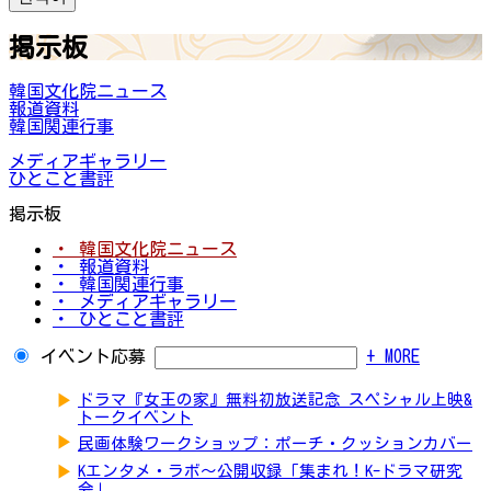
掲示板
韓国文化院ニュース
報道資料
韓国関連行事
メディアギャラリー
ひとこと書評
掲示板
・ 韓国文化院ニュース
・ 報道資料
・ 韓国関連行事
・ メディアギャラリー
・ ひとこと書評
イベント応募
+ MORE
▶
ドラマ『女王の家』無料初放送記念 スペシャル上映&
トークイベント
▶
民画体験ワークショップ：ポーチ・クッションカバー
▶
Kエンタメ・ラボ～公開収録「集まれ！K-ドラマ研究
会」