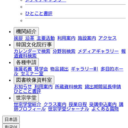
ひとこと書評
機関紹介
挨拶
沿革
主要活動
利用案内
施設案内
アクセス
韓国文化院行事
カレンダーで検索
分野別検索
メディアギャラリー
報
道資料検索
各種申請
後援名義
見学会
物品貸出
ギャラリーMI
多目的ホー
ル
セミナー室
図書映像資料室
お知らせ
利用案内
所蔵資料検索
貸出期間延長申請
ひとこと書評
世宗学堂
世宗学堂紹介
クラス案内
授業日程
受講申込案内
講
師プロフィール
世宗学堂ジャーナル
よくある質問
日本語
한국어