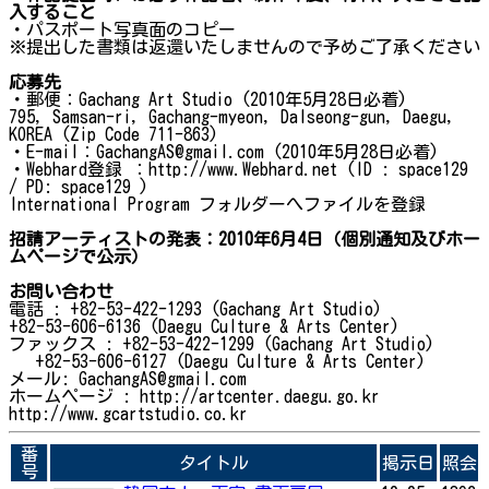
入すること
・パスポート写真面のコピー
※提出した書類は返還いたしませんので予めご了承ください
応募先
・郵便：Gachang Art Studio (2010年5月28日必着)
795, Samsan-ri, Gachang-myeon, Dalseong-gun, Daegu,
KOREA (Zip Code 711-863)
・E-mail：GachangAS@gmail.com (2010年5月28日必着)
・Webhard登録 ：http://www.Webhard.net (ID : space129
/ PD: space129 )
International Program フォルダーへファイルを登録
招請アーティストの発表：2010年6月4日（個別通知及びホー
ムページで公示）
お問い合わせ
電話 : +82-53-422-1293 (Gachang Art Studio)
+82-53-606-6136 (Daegu Culture & Arts Center)
ファックス : +82-53-422-1299 (Gachang Art Studio)
+82-53-606-6127 (Daegu Culture & Arts Center)
メール: GachangAS@gmail.com
ホームページ : http://artcenter.daegu.go.kr
http://www.gcartstudio.co.kr
番
タイトル
掲示日
照会
号