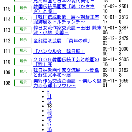
見た韓国と日本の現代美術－
18
0
韓国伝統民画展「鵲（かささ
10-02-
2551
115
ぎ）と虎」
10
6
「韓国伝統服飾」展～朝鮮王室
10-01-
2512
114
服飾展＆トルチャンチ～
17
0
韓日女流作家交流展－玉田 陳末
10-01-
2387
113
淑・小林 芙蓉－
08
5
09-12-
2479
112
全龍福漆芸展 「萬年の輝」
03
9
09-11-
2000
111
「ハンウル会 韓日展」
30
3
２００９韓国伝統工芸と絵画の
09-11-
2605
110
「粋」展
18
9
韓日抽象画作家交流展 ～関係
09-11-
2182
109
と蘇生又平和～展
08
8
美術作品交流企画展 ～美しく魅
09-11-
1659
108
力ある都市ソウル～
01
3
Previous
«
11
12
13
14
15
16
17
18