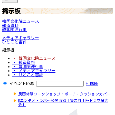
掲示板
韓国文化院ニュース
報道資料
韓国関連行事
メディアギャラリー
ひとこと書評
掲示板
・ 韓国文化院ニュース
・ 報道資料
・ 韓国関連行事
・ メディアギャラリー
・ ひとこと書評
イベント応募
+ MORE
▶
民画体験ワークショップ：ポーチ・クッションカバー
▶
Kエンタメ・ラボ～公開収録「集まれ！K-ドラマ研究
会」