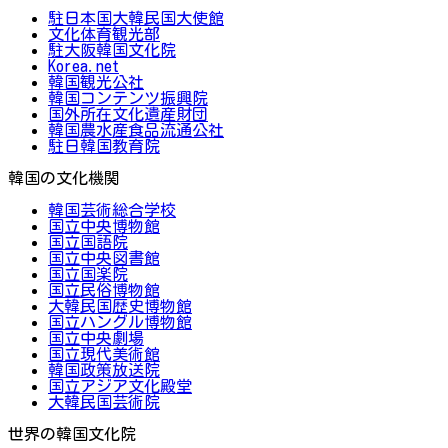
駐日本国大韓民国大使館
文化体育観光部
駐大阪韓国文化院
Korea.net
韓国観光公社
韓国コンテンツ振興院
国外所在文化遺産財団
韓国農水産食品流通公社
駐日韓国教育院
韓国の文化機関
韓国芸術総合学校
国立中央博物館
国立国語院
国立中央図書館
国立国楽院
国立民俗博物館
大韓民国歴史博物館
国立ハングル博物館
国立中央劇場
国立現代美術館
韓国政策放送院
国立アジア文化殿堂
大韓民国芸術院
世界の韓国文化院