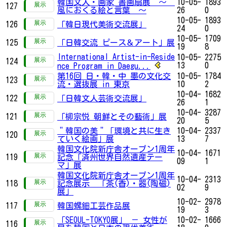
韓国文人・画家 書画扇展 ～
10-05-
1893
127
風におくる絵と言葉 ～
26
0
10-05-
1893
126
「韓日現代美術交流展」
24
0
10-05-
1709
125
「日韓交流 ピース＆アート」展
19
8
International Artist-in-Reside
10-05-
2275
124
13
0
nce Program in Daegu...
第16回 日・韓・中 墨の文化交
10-05-
1784
123
流・選抜展 in 東京
10
2
10-04-
1682
122
「日韓文人芸術交流展」
26
1
10-04-
3287
121
「柳宗悦 朝鮮とその藝術」展
20
5
＂韓国の美＂「環境と共に生き
10-04-
2337
120
ていく絵画」展
13
7
韓国文化院新庁舎オープン1周年
10-04-
1671
119
記念「済州世界自然遺産テー
09
1
マ」展
韓国文化院新庁舎オープン1周年
10-04-
2313
118
記念展示 「茶(香)・器(陶磁)
02
9
展」
10-02-
2978
117
韓国螺鈿工芸作品展
19
3
「SEOUL-TOKYO展」 － 女性が
10-02-
1666
116