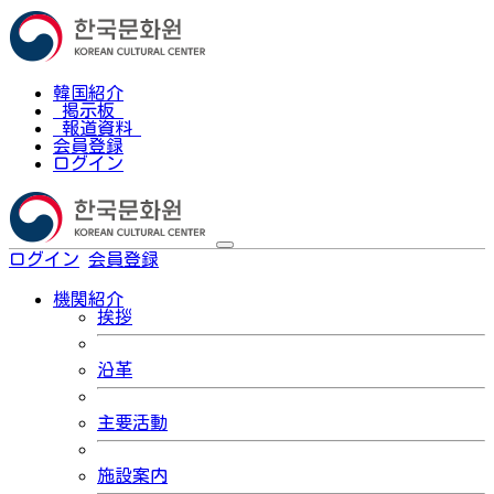
韓国紹介
掲示板
報道資料
会員登録
ログイン
ログイン
会員登録
한국어
機関紹介
挨拶
沿革
主要活動
施設案内