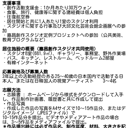
支援事項
‐創作活動支援金：1か月あたり30万ウォン
‐食事、旅行、健康等に関する諸経費は個人負担
‐往復航空券
‐居住開始と共に1人あたり1室のスタジオ利用
‐スタジオに関する行事及び大邱文化芸術会館企画展への参
加
‐嘉昌創作スタジオ定例プロジェクトへの参加（公共美術、
教育プログラムなど）
居住施設の概要（嘉昌創作スタジオ共同使用）
‐スタジオ8室(681.9㎡)、ギャラリー、事務室、野外作業場
‐バス、キッチン、レストルーム、ベッドルーム2部屋
‐有線インターネット
応募資格及び募集人数
3年以上の活動経歴のある25～40歳の日本国内で活動する日
本人、または在日韓国人の視覚アーティスト 3～4名
志願方法
・志願書 : ホームページから様式をダウンロードして入手
し、作品制作計画書、履歴書と共に作成して提出
・作品写真
‐作成した作品の写真をA4サイズで10～15作品分、またはデ
ジタルイメージ（JPEGファイル）で
10-15作品分を提出。ビデオやメディアアート作品の場合
は、3～5作品をメディアファイルで提出。
＊作品提出時には必ず作品名、制作年度、材料、大きさを記