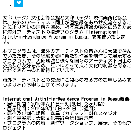
大邱（テグ）文化芸術会館と大邱（テグ）現代美術化協会
は、海外のアーティスト同士が直接顔をあわせ交流をするこ
とにより互いの理解を深め、相互意思疎通の幅を広めるため
に海外アーティストの招請プログラム「International
Artist-in-Residence Program in Daegu」を開催いたしま
す。
本プログラムは、海外のアーティストの皆さんに大邱で住ん
でいただき、その経験を礎に新たな作品を制作して展示する
プログラムで、大邱地域と様々な国々のアーティスト同士の
交流及び友好を深め、互いにとって良き文化的刺激を得るこ
とができるものと期待しています。
海外アーティストとの交流にご関心のある方のお申し込みを
心よりお待ち申し上げております。
International Artist-in-Residence Program in Daegu概要
・居住期間：2010年7月1日～9月30日（3ヶ月間）
・展示期間：2010年9月15日～26日（2週間）
・居住及び創作場所：嘉昌（カチャン）創作スタジオ
・創作品展示：大邱文化芸術会館15展示室
・プログラムの内容：創作ワークショップ、展示、その他プ
ロジェクト