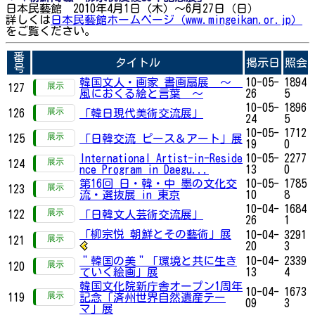
日本民藝館 2010年4月1日（木）～6月27日（日）
詳しくは
日本民藝館ホームページ（www.mingeikan.or.jp）
をご覧ください。
番
タイトル
掲示日
照会
号
韓国文人・画家 書画扇展 ～
10-05-
1894
127
風におくる絵と言葉 ～
26
5
10-05-
1896
126
「韓日現代美術交流展」
24
5
10-05-
1712
125
「日韓交流 ピース＆アート」展
19
0
International Artist-in-Reside
10-05-
2277
124
nce Program in Daegu...
13
0
第16回 日・韓・中 墨の文化交
10-05-
1785
123
流・選抜展 in 東京
10
8
10-04-
1684
122
「日韓文人芸術交流展」
26
1
「柳宗悦 朝鮮とその藝術」展
10-04-
3291
121
20
3
＂韓国の美＂「環境と共に生き
10-04-
2339
120
ていく絵画」展
13
4
韓国文化院新庁舎オープン1周年
10-04-
1673
119
記念「済州世界自然遺産テー
09
3
マ」展