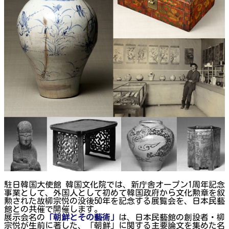
駐日韓国大使館 韓国文化院では、新庁舎オープン1周年記念
事業として、外国人として初めて韓国政府から文化勲章を叙
勲された故柳宗悦の没後50年を記念する展覧会を、日本民藝
館との共催で開催します。
展示会名の
「朝鮮とその藝術」
は、日本民藝館の創設者・柳
宗悦が生前に著した、「朝鮮」に関する主要論文を集めた名