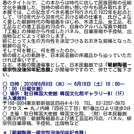
著のタイトルで、この本からは時代に抗して民族固有の伝統
文化を擁護した、当時の柳の熱い想いが今も読み取れます。
本展では、この記念すべき名著が刊行された1922年を起点と
して、1910年代から30年代における柳の仕事を、氏がこよな
く愛した朝鮮時代の陶磁器をはじめ、木漆工品、金工品、石
工品などの諸工芸品約70点や、自身のアルバム写真や雑誌
『工藝』の挿絵から作成したパネル、自筆原稿や手控帖、出
版物などによって紹介します。
柳にとって人生の方向性を決定づけるおおきな契機となった
朝鮮の品々。
そして何を観じ、何を想ったのか。
柳の眼と心の軌跡を、日本民芸館の所蔵品から辿っていただ
ければ幸いです。
なお、本展の関連催事として、日本民藝館では
「朝鮮陶磁－
柳宗悦没後50年記念展」
が開催中ですので、併せてご覧下さ
い。
○ 日時：2010年6月9日（水）～ 6月19日（土）10：00～
17：00 (日曜休館)
○ 場所：駐日韓国大使館 韓国文化院ギャラリーMI（1F）
※入場無料
〒160-0004東京都新宿区四谷4-4-10 TEL. 03-3357-5970
アクセス ➡ 丸ノ内線「四谷三丁目」駅1番出口より徒歩3分
○ 主催：駐日韓国大使館 韓国文化院、（財）日本民藝館
○展示内容：朝鮮陶磁器および諸工芸品約70点、パネル、柳
宗悦自筆原稿、手控帖、出版物など
＊「朝鮮陶磁－柳宗悦没後50年記念展」