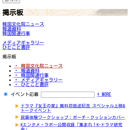
掲示板
韓国文化院ニュース
報道資料
韓国関連行事
メディアギャラリー
ひとこと書評
掲示板
・ 韓国文化院ニュース
・ 報道資料
・ 韓国関連行事
・ メディアギャラリー
・ ひとこと書評
イベント応募
+ MORE
▶
ドラマ『女王の家』無料初放送記念 スペシャル上映&
トークイベント
▶
民画体験ワークショップ：ポーチ・クッションカバー
▶
Kエンタメ・ラボ～公開収録「集まれ！K-ドラマ研究
会」