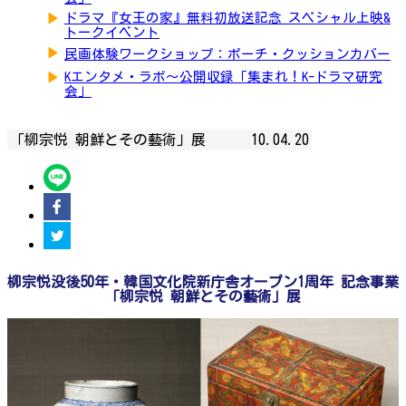
▶
ドラマ『女王の家』無料初放送記念 スペシャル上映&
トークイベント
▶
民画体験ワークショップ：ポーチ・クッションカバー
▶
Kエンタメ・ラボ～公開収録「集まれ！K-ドラマ研究
会」
「柳宗悦 朝鮮とその藝術」展
10.04.20
柳宗悦没後50年・韓国文化院新庁舎オープン1周年 記念事業
「柳宗悦 朝鮮とその藝術」展