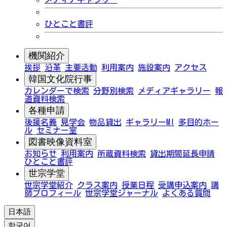
ひとこと書評
機関紹介
挨拶
沿革
主要活動
利用案内
施設案内
アクセス
韓国文化院行事
カレンダーで検索
分野別検索
メディアギャラリー
報
道資料検索
各種申請
後援名義
見学会
物品貸出
ギャラリーMI
多目的ホー
ル
セミナー室
図書映像資料室
お知らせ
利用案内
所蔵資料検索
貸出期間延長申請
ひとこと書評
世宗学堂
世宗学堂紹介
クラス案内
授業日程
受講申込案内
講
師プロフィール
世宗学堂ジャーナル
よくある質問
日本語
한국어