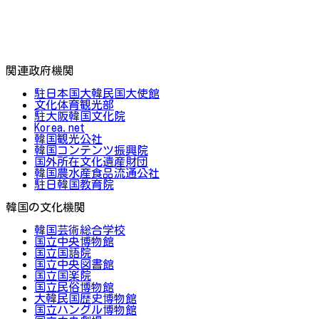
関連政府機関
駐日本国大韓民国大使館
文化体育観光部
駐大阪韓国文化院
Korea.net
韓国観光公社
韓国コンテンツ振興院
国外所在文化遺産財団
韓国農水産食品流通公社
駐日韓国教育院
韓国の文化機関
韓国芸術総合学校
国立中央博物館
国立国語院
国立中央図書館
国立国楽院
国立民俗博物館
大韓民国歴史博物館
国立ハングル博物館