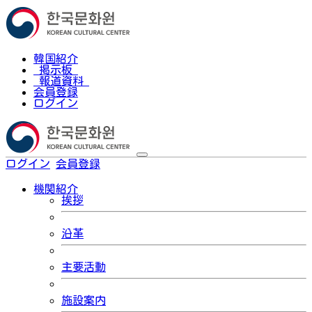
韓国紹介
掲示板
報道資料
会員登録
ログイン
ログイン
会員登録
한국어
機関紹介
挨拶
沿革
主要活動
施設案内