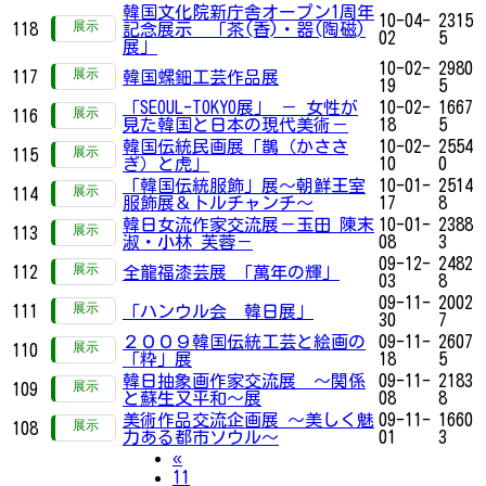
韓国文化院新庁舎オープン1周年
10-04-
2315
118
記念展示 「茶(香)・器(陶磁)
02
5
展」
10-02-
2980
117
韓国螺鈿工芸作品展
19
5
「SEOUL-TOKYO展」 － 女性が
10-02-
1667
116
見た韓国と日本の現代美術－
18
5
韓国伝統民画展「鵲（かささ
10-02-
2554
115
ぎ）と虎」
10
0
「韓国伝統服飾」展～朝鮮王室
10-01-
2514
114
服飾展＆トルチャンチ～
17
8
韓日女流作家交流展－玉田 陳末
10-01-
2388
113
淑・小林 芙蓉－
08
3
09-12-
2482
112
全龍福漆芸展 「萬年の輝」
03
8
09-11-
2002
111
「ハンウル会 韓日展」
30
7
２００９韓国伝統工芸と絵画の
09-11-
2607
110
「粋」展
18
5
韓日抽象画作家交流展 ～関係
09-11-
2183
109
と蘇生又平和～展
08
8
美術作品交流企画展 ～美しく魅
09-11-
1660
108
力ある都市ソウル～
01
3
Previous
«
11