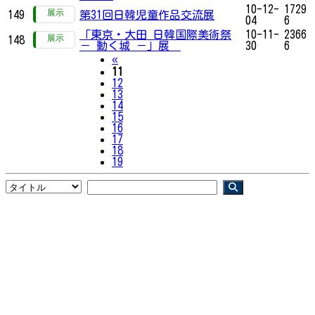
10-12-
1729
149
第31回日韓児童作品交流展
04
6
「東京・大田 日韓国際美術祭
10-11-
2366
148
－ 動く城 －」展
30
6
Previous
«
11
12
13
14
15
16
17
18
19