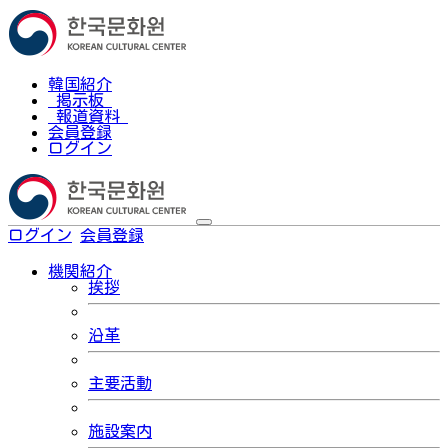
韓国紹介
掲示板
報道資料
会員登録
ログイン
ログイン
会員登録
한국어
機関紹介
挨拶
沿革
主要活動
施設案内