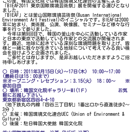
この度、韓国文化院では韓国環境文化連合の主催による
「BIEAF2011 東京国際環境芸術祭」展を開催する運びとなり
ました。
「BIEAF」とは釜山国際環境芸術祭(Busan International
Environment Art Festival)のイニシャルです。BIEAFは2000
年に始まり、美術展、公演、映像展、セミナーなど様々な行
事を行って参りました。
今年は第9回目で、韓国の釜山を中心に活動している作家
と日本の東京で活動している作家との交流展が開催されま
す。最近、地球に起きている深刻な環境問題を取り上げ、皆
様と一緒に我々が生きている地球について考えてみる良い機
会を設けようと企画されました。
ご多忙とは存じますが、是非お越しいただきますようご招
待申しあげます。
○ 日時：2011年3月15日(火)～17日(木) 10:00～17:00
(最終日は15：00まで)
※オープニング・レセプション：3.15(火) 18：00～ ※
参加自由
○ 場所：韓国文化院ギャラリーMI(1Ｆ） お気
軽にお越し下さい。
東京都新宿区四谷4-4-10
（地下鉄丸の内線「四谷三丁目駅」1番出口から直進徒歩2～
3分 ）
○ 主催：韓国環境文化連合UEC (Union of Environment &
Culture)
○ 後援：駐日韓国大使館 韓国文化院