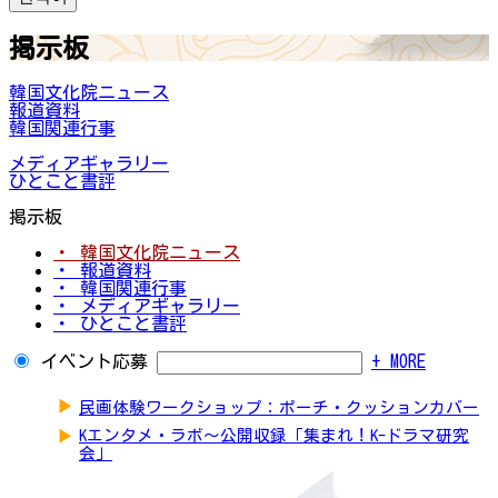
掲示板
韓国文化院ニュース
報道資料
韓国関連行事
メディアギャラリー
ひとこと書評
掲示板
・ 韓国文化院ニュース
・ 報道資料
・ 韓国関連行事
・ メディアギャラリー
・ ひとこと書評
イベント応募
+ MORE
▶
民画体験ワークショップ：ポーチ・クッションカバー
▶
Kエンタメ・ラボ～公開収録「集まれ！K-ドラマ研究
会」