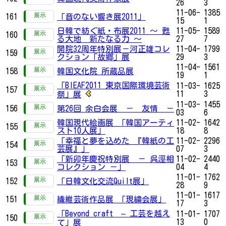
26
3
11-06-
1385
161
「音のない響き展2011」
15
1
日韓で紡ぐ紙・布展2011 ～ 甦
11-05-
1589
160
る大地 新たなる力 ～
27
7
開院32周年特別展－河正雄コレ
11-04-
1799
159
クション「故郷」展
29
3
11-04-
1561
158
韓国文化院 所蔵品展
19
1
「BIEAF2011 東京国際環境芸術
11-03-
1625
157
11
3
祭」展
11-03-
1455
156
第26回 余白会展 － 友情 －
03
6
韓国現代絵画展 「韓国アーティ
11-02-
1642
155
スト10人展」
18
8
「幸福と夢を込めた 『韓紙の工
11-02-
2296
154
芸展』」
07
3
「新卯年慶祝特別展 － 呉涇相
11-02-
2440
153
コレクション －」
04
4
11-01-
1762
152
「日韓文化交流Quilt展」
28
9
11-01-
1617
151
繊維芸術作品展 「現繍会展」
17
3
「Beyond craft – 工芸を越え
11-01-
1707
150
13
0
て」展