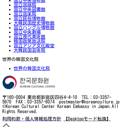
国立中央博物館
国立国語院
国立中央図書館
国立国楽院
国立民俗博物館
大韓民国歴史博物館
国立ハングル博物館
国立中央劇場
国立現代美術館
韓国政策放送院
国立アジア文化殿堂
大韓民国芸術院
世界の韓国文化院
世界の韓国文化院
〒160-0004 東京都新宿区四谷4-4-10 TEL：03-3357-
5970 FAX：03-3357-6074 postmaster@koreanculture.jp
©Korean Cultural Center Korean Embassy in Japan.All
Rights Reserved.
利用約款・個人情報処理方針
【Desktopモード転換】