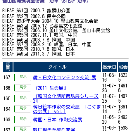
釜山国際環境芸術祭 沿革 (BIEAF 沿革)
BIEAF 第1回 2000.7 龍頭山公園
BIEAF 第2回 2002.8 民主公園
BIEAF 青少年大会 2004.10 釜山教育文化会館
BIEAF 第3回 2005.12 乙淑島文化会館
BIEAF 第4回 2006.10 釜山文化会館, 釜山市民会館
BIEAF 第5回 2007.11.1 韓国, 中国
BIEAF 第6回 2008.7.8 韓国, 中国
BIEAF 第7回 2009.2.10 韓国, 日本, 中国
BIEAF 第8回 2010.7.8 韓国, 日本
BIEAF 第9回 2011.3.7 韓国, 日本
番
タイトル
掲示日
照会
号
11-08-
1823
167
韓・日文化コンテンツ交流 展
16
5
11-07-
1461
166
『2011 生命展』
28
8
『韓国文化院所蔵品展シリーズ
11-07-
1407
165
2』
25
5
韓日絵本作家の交流展 「こぐま
11-07-
1861
164
の会展」 vol.1
14
5
11-06-
2493
163
韓国・日本 作陶交流展
29
6
11-06-
1538
162
韓国現代美術作家展