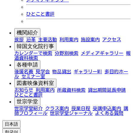
ひとこと書評
機関紹介
挨拶
沿革
主要活動
利用案内
施設案内
アクセス
韓国文化院行事
カレンダーで検索
分野別検索
メディアギャラリー
報
道資料検索
各種申請
後援名義
見学会
物品貸出
ギャラリーMI
多目的ホー
ル
セミナー室
図書映像資料室
お知らせ
利用案内
所蔵資料検索
貸出期間延長申請
ひとこと書評
世宗学堂
世宗学堂紹介
クラス案内
授業日程
受講申込案内
講
師プロフィール
世宗学堂ジャーナル
よくある質問
日本語
한국어