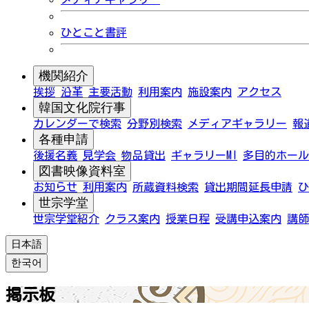
ひとこと書評
機関紹介
挨拶
沿革
主要活動
利用案内
施設案内
アクセス
韓国文化院行事
カレンダーで検索
分野別検索
メディアギャラリー
報
各種申請
後援名義
見学会
物品貸出
ギャラリーMI
多目的ホール
図書映像資料室
お知らせ
利用案内
所蔵資料検索
貸出期間延長申請
ひ
世宗学堂
世宗学堂紹介
クラス案内
授業日程
受講申込案内
講師
日本語
한국어
掲示板