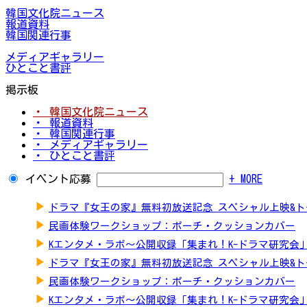
韓国文化院ニュース
報道資料
韓国関連行事
メディアギャラリー
ひとこと書評
掲示板
・ 韓国文化院ニュース
・ 報道資料
・ 韓国関連行事
・ メディアギャラリー
・ ひとこと書評
イベント応募
+ MORE
▶
ドラマ『女王の家』無料初放送記念 スペシャル上映&
▶
民画体験ワークショップ：ポーチ・クッションカバー
▶
Kエンタメ・ラボ～公開収録「集まれ！K-ドラマ研究会
▶
ドラマ『女王の家』無料初放送記念 スペシャル上映&
▶
民画体験ワークショップ：ポーチ・クッションカバー
▶
Kエンタメ・ラボ～公開収録「集まれ！K-ドラマ研究会