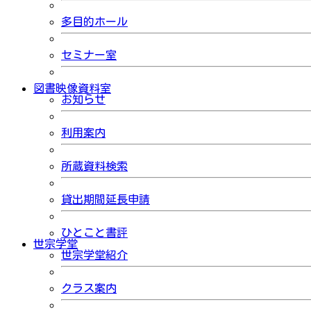
多目的ホール
セミナー室
図書映像資料室
お知らせ
利用案内
所蔵資料検索
貸出期間延長申請
ひとこと書評
世宗学堂
世宗学堂紹介
クラス案内