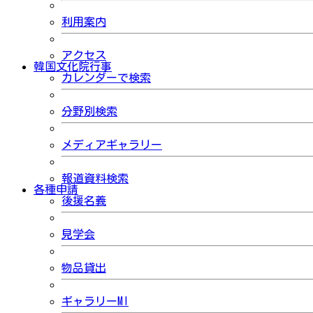
利用案内
アクセス
韓国文化院行事
カレンダーで検索
分野別検索
メディアギャラリー
報道資料検索
各種申請
後援名義
見学会
物品貸出
ギャラリーMI