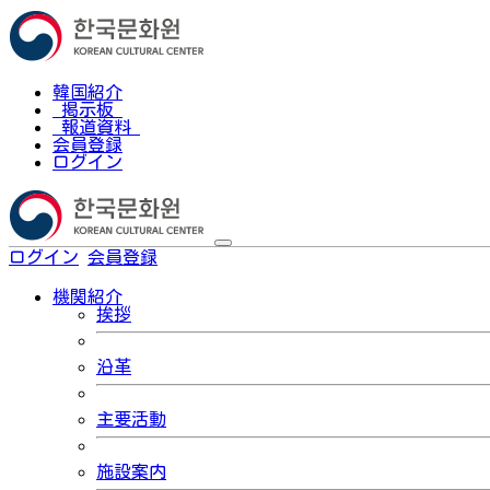
韓国紹介
掲示板
報道資料
会員登録
ログイン
ログイン
会員登録
한국어
機関紹介
挨拶
沿革
主要活動
施設案内