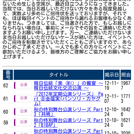
ないため生じる空席が、最近目立つようになってきました。
当院では、当日お越しいただけない方々をある程度見越し
て、実数より多めにご招待状を送っておりますが、それで
も、ほぼ毎回イベントのご招待から漏れるお客様も少なくあ
りません。つきましては、ご当選された方で、もしお越しに
なられない場合は、事前にメールでその旨をご連絡いただき
ますようお願い申し上げます。万一、ご連絡いただけないま
ま当日お越しいただけないケースが続いた方は、イベントへ
のご招待を制限させていただくこともございますので、あら
かじめご了承ください。一人でも多くの方々にイベントにご
参加いただけるよう、皆様方のご理解とご協力をお願い申し
上げます。
番
タイトル
掲示日
照会
号
韓日伝統「美（MI）」の饗宴 ～
12-11-
1967
62
韓日伝統文化交流公演 ～
19
7
「2012年定期公演シリーズ」 Pa
12-11-
1771
61
rt ⑧金福実(パンソリ・カヤグ
07
3
ム)
秋の特別舞台公演シリーズ Part
12-10-
1642
60
3「共鳴」
24
6
秋の特別舞台公演シリーズ Part
12-10-
1621
59
2「BIBAP」
24
0
秋の特別舞台公演シリーズ Part
12-10-
2030