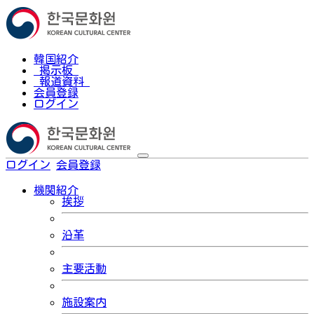
韓国紹介
掲示板
報道資料
会員登録
ログイン
ログイン
会員登録
한국어
機関紹介
挨拶
沿革
主要活動
施設案内