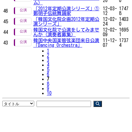
26
0
ム）
「2012年定期公演シリーズ」①
12-03-
1747
46
鄭明子伝統舞踊家
12
8
「韓国文化院企画2012年定期公
12-02-
1403
45
演シリーズ」
24
0
韓国文化院で公演をしてみませ
12-02-
1695
44
んか（演奏者募集）
09
1
韓国中央国楽管弦楽団来日公演
11-12-
1737
43
「Dancing Orchestra」
07
4
1
2
3
4
5
6
7
8
9
10