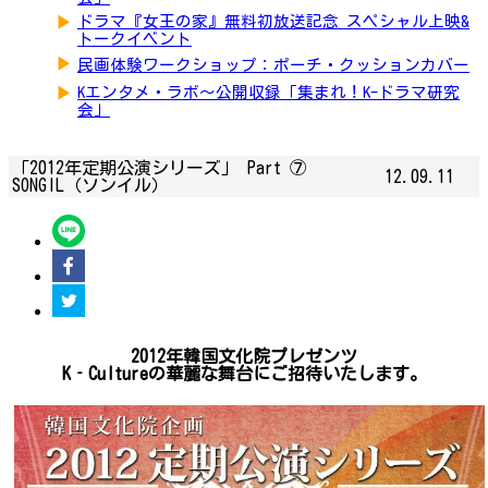
▶
ドラマ『女王の家』無料初放送記念 スペシャル上映&
トークイベント
▶
民画体験ワークショップ：ポーチ・クッションカバー
▶
Kエンタメ・ラボ～公開収録「集まれ！K-ドラマ研究
会」
「2012年定期公演シリーズ」 Part ⑦
12.09.11
SONGIL（ソンイル）
2012年韓国文化院プレゼンツ
K
‐Cultureの華麗な舞台にご招待いたします。