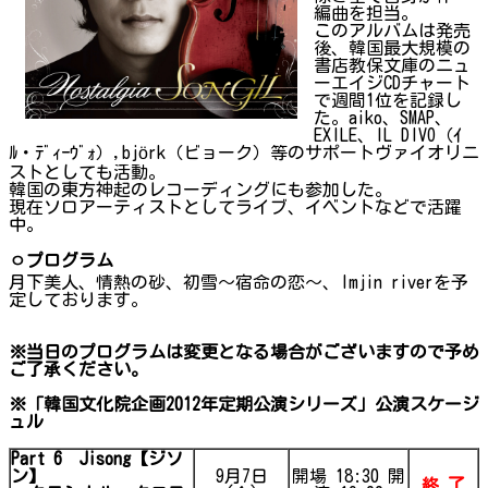
編曲を担当。
このアルバムは発売
後、韓国最大規模の
書店教保文庫のニュ
ーエイジCDチャート
で週間1位を記録し
た。aiko、SMAP、
EXILE、IL DIVO（ｲ
ﾙ・ﾃﾞｨｰｳﾞｫ）,björk（ビョーク）等のサポートヴァイオリニ
ストとしても活動。
韓国の東方神起のレコーディングにも参加した。
現在ソロアーティストとしてライブ、イベントなどで活躍
中。
ㅇプログラム
月下美人、情熱の砂、初雪〜宿命の恋〜、Imjin riverを予
定しております。
※当日のプログラムは変更となる場合がございますので予め
ご了承ください。
※「
韓国文化院企画2012
年定期公演シリーズ」公演スケージ
ュル
Part 6
Jisong
【ジソ
ン】
9月7日
開場 18:30 開
終 了