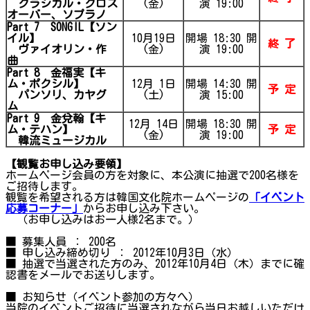
クラシカル・クロス
(金)
演 19:00
オーバー、ソプラノ
Part 7
SONGIL
【ソン
イル】
10月19日
開場 18:30 開
終 了
ヴァイオリン・作
(金)
演 19:00
曲
Part 8
金福実【キ
ム・ポクシル】
12月 1日
開場 14:30 開
予 定
パンソリ、カヤグ
(土)
演 15:00
ム
Part 9
金
兌翰【
キ
12月 14日
開場 18:30 開
ム・テハン】
予 定
(金)
演 19:00
韓流ミュージカル
【観覧お申し込み要領】
ホームページ会員の方を対象に、本公演に抽選で200名様を
ご招待します。
観覧を希望される方は韓国文化院ホームページの
「イベント
応募コーナー」
からお申し込み下さい。
（お申し込みはお一人様2名まで。）
■ 募集人員 ： 200名
■ 申し込み締め切り ： 2012年10月3日（水）
■ 抽選で当選された方のみ、2012年10月4日（木）までに確
認書をメールでお送りします。
■ お知らせ（イベント参加の方々へ）
当院のイベントご招待に当選されながら当日お越しいただけ