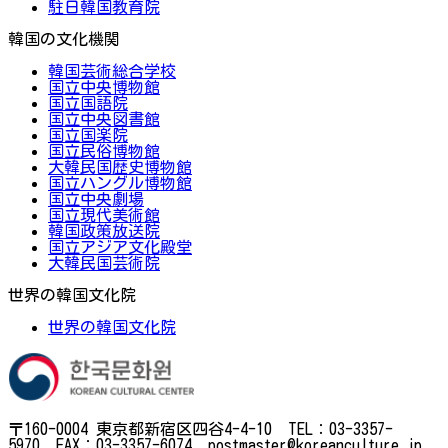
駐日韓国教育院
韓国の文化機関
韓国芸術総合学校
国立中央博物館
国立国語院
国立中央図書館
国立国楽院
国立民俗博物館
大韓民国歴史博物館
国立ハングル博物館
国立中央劇場
国立現代美術館
韓国政策放送院
国立アジア文化殿堂
大韓民国芸術院
世界の韓国文化院
世界の韓国文化院
〒160-0004 東京都新宿区四谷4-4-10 TEL：03-3357-
5970 FAX：03-3357-6074 postmaster@koreanculture.jp