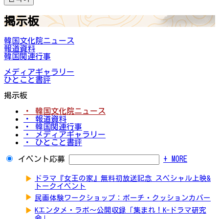
掲示板
韓国文化院ニュース
報道資料
韓国関連行事
メディアギャラリー
ひとこと書評
掲示板
・ 韓国文化院ニュース
・ 報道資料
・ 韓国関連行事
・ メディアギャラリー
・ ひとこと書評
イベント応募
+ MORE
▶
ドラマ『女王の家』無料初放送記念 スペシャル上映&
トークイベント
▶
民画体験ワークショップ：ポーチ・クッションカバー
▶
Kエンタメ・ラボ～公開収録「集まれ！K-ドラマ研究
会」