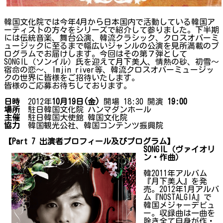
韓国文化院では今年4月から日本国内で活動している韓国ア
ーティストの方々をシリーズで紹介して参りました。下半期
には伝統音楽、舞台公演、韓流クラシック、クロスオバーミ
ュージックに至るまで幅広いジャンルの公演を見所満載のプ
ログラムでお届けします。今回はその第７弾として
SONGIL（ソンイル）氏を迎えて月下美人、情熱の砂、初雪〜
宿命の恋〜、Imjin river等、韓流クロスオバーミュージッ
クの世界に皆様をご招待いたします。
皆様のご応募お待ちしております。
日時
2012年
10
月19
日(金)
開場 18:30 開演
19:00
場所
駐日韓国文化院 ハンマダンホール
主催
駐日韓国大使館 韓国文化院
協力
韓国観光公社、韓国コンテンツ振興院
【
Part 7
出演者プロフィール及びプログラム】
SONGIL（ヴァイオリ
ン・作曲）
韓2011年アルバム
『月下美人』を発
売。2012年1月アルバ
ム『NOSTALGIA』で
韓国メジャーデビュ
ー。収録曲は一曲を
除き全て自身が作・