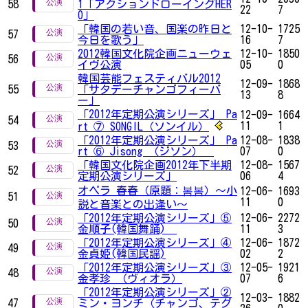
58
1「アクションドローイングHER
22
7
O」
「韓国の若い音、国楽の昨日と
12-10-
1725
57
今日を歌う」
16
7
2012韓国文化院企画ニューウェ
12-10-
1850
56
イヴ公演
05
0
韓国芸能フェスティバル2012
12-09-
1868
55
「サタデーチャンゴフィーバ
13
8
ー」
「2012年定期公演シリーズ」 Pa
12-09-
1664
54
11
1
rt ⑦ SONGIL（ソンイル）
「2012年定期公演シリーズ」 Pa
12-08-
1838
53
rt ⑥ Jisong （ジソン）
07
0
「韓国文化院企画2012年下半期
12-08-
1567
52
定期公演シリーズ」
06
4
オペラ 春春（原題：봄봄）～小
12-06-
1693
51
11
0
説と音楽との出逢い～
「2012年定期公演シリーズ」⑤
12-06-
2272
50
金順子(韓国舞踊)
11
3
「2012年定期公演シリーズ」④
12-06-
1872
49
金貞姫(韓国民謡)
02
2
「2012年定期公演シリーズ」③
12-05-
1921
48
金孝珍 （ヴィオラ）
07
6
「2012年定期公演シリーズ」②
12-03-
1882
47
ミン・ヨンチ（チャンゴ、テグ