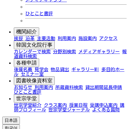
ひとこと書評
機関紹介
挨拶
沿革
主要活動
利用案内
施設案内
アクセス
韓国文化院行事
カレンダーで検索
分野別検索
メディアギャラリー
報
道資料検索
各種申請
後援名義
見学会
物品貸出
ギャラリーMI
多目的ホー
ル
セミナー室
図書映像資料室
お知らせ
利用案内
所蔵資料検索
貸出期間延長申請
ひとこと書評
世宗学堂
世宗学堂紹介
クラス案内
授業日程
受講申込案内
講
師プロフィール
世宗学堂ジャーナル
よくある質問
日本語
한국어