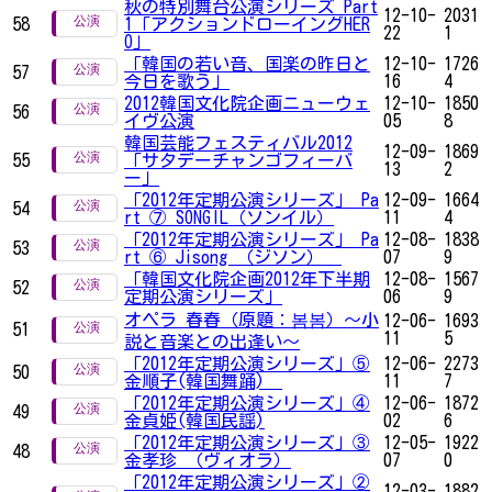
秋の特別舞台公演シリーズ Part
12-10-
2031
58
1「アクションドローイングHER
22
1
O」
「韓国の若い音、国楽の昨日と
12-10-
1726
57
今日を歌う」
16
4
2012韓国文化院企画ニューウェ
12-10-
1850
56
イヴ公演
05
8
韓国芸能フェスティバル2012
12-09-
1869
55
「サタデーチャンゴフィーバ
13
2
ー」
「2012年定期公演シリーズ」 Pa
12-09-
1664
54
rt ⑦ SONGIL（ソンイル）
11
4
「2012年定期公演シリーズ」 Pa
12-08-
1838
53
rt ⑥ Jisong （ジソン）
07
9
「韓国文化院企画2012年下半期
12-08-
1567
52
定期公演シリーズ」
06
9
オペラ 春春（原題：봄봄）～小
12-06-
1693
51
11
5
説と音楽との出逢い～
「2012年定期公演シリーズ」⑤
12-06-
2273
50
金順子(韓国舞踊)
11
7
「2012年定期公演シリーズ」④
12-06-
1872
49
金貞姫(韓国民謡)
02
6
「2012年定期公演シリーズ」③
12-05-
1922
48
金孝珍 （ヴィオラ）
07
0
「2012年定期公演シリーズ」②
12-03-
1882