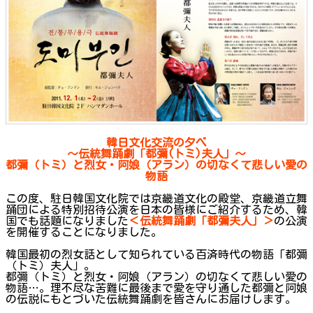
韓日文化交流の夕べ
～伝統舞踊劇「都彌(トミ)夫人」～
都彌（トミ）と烈女・阿娘（アラン）の切なくて悲しい愛の
物語
この度、駐日韓国文化院では京畿道文化の殿堂、京畿道立舞
踊団による特別招待公演を日本の皆様にご紹介するため、韓
国でも話題になりました
＜伝統舞踊劇「都彌夫人」＞
の公演
を開催することになりました。
韓国最初の烈女話として知られている百済時代の物語「都彌
（トミ）夫人」。
都彌（トミ）と烈女・阿娘（アラン）の切なくて悲しい愛の
物語…。理不尽な苦難に最後まで愛を守り通した都彌と阿娘
の伝説にもとづいた伝統舞踊劇を皆さんにお届けします。