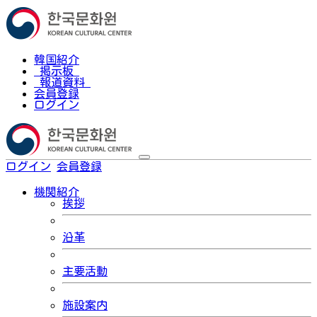
韓国紹介
掲示板
報道資料
会員登録
ログイン
ログイン
会員登録
한국어
機関紹介
挨拶
沿革
主要活動
施設案内