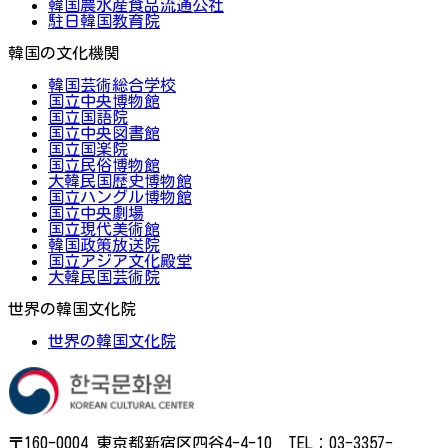
韓国農水産食品流通公社
駐日韓国教育院
韓国の文化機関
韓国芸術総合学校
国立中央博物館
国立国語院
国立中央図書館
国立国楽院
国立民俗博物館
大韓民国歴史博物館
国立ハングル博物館
国立中央劇場
国立現代美術館
韓国政策放送院
国立アジア文化殿堂
大韓民国芸術院
世界の韓国文化院
世界の韓国文化院
〒160-0004 東京都新宿区四谷4-4-10 TEL：03-3357-