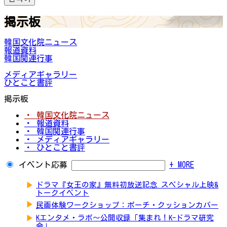
掲示板
韓国文化院ニュース
報道資料
韓国関連行事
メディアギャラリー
ひとこと書評
掲示板
・ 韓国文化院ニュース
・ 報道資料
・ 韓国関連行事
・ メディアギャラリー
・ ひとこと書評
イベント応募
+ MORE
▶
ドラマ『女王の家』無料初放送記念 スペシャル上映&
トークイベント
▶
民画体験ワークショップ：ポーチ・クッションカバー
▶
Kエンタメ・ラボ～公開収録「集まれ！K-ドラマ研究
会」