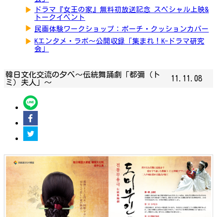
▶
ドラマ『女王の家』無料初放送記念 スペシャル上映&
トークイベント
▶
民画体験ワークショップ：ポーチ・クッションカバー
▶
Kエンタメ・ラボ～公開収録「集まれ！K-ドラマ研究
会」
韓日文化交流の夕べ～伝統舞踊劇「都彌（ト
11.11.08
ミ）夫人」～