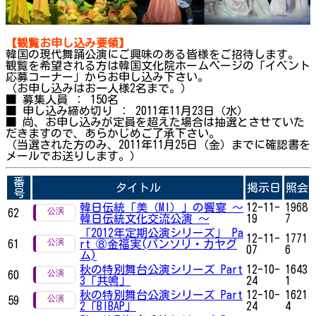
【観覧お申し込み要領】
韓国の現代舞踊公演にご興味のある皆様をご招待します。
観覧を希望される方は韓国文化院ホームページの「イベント
応募コーナー」からお申し込み下さい。
（お申し込みはお一人様2名まで。）
■ 募集人員 ： 150名
■ 申し込み締め切り ： 2011年11月23日（水）
■ 尚、お申し込みが定員を超えた場合は抽選とさせていた
だきますので、あらかじめご了承下さい。
（当選された方のみ、2011年11月25日（金）までに確認書を
メールでお送りします。）
番
タイトル
掲示日
照会
号
韓日伝統「美（MI）」の饗宴 ～
12-11-
1968
62
韓日伝統文化交流公演 ～
19
7
「2012年定期公演シリーズ」 Pa
12-11-
1771
61
rt ⑧金福実(パンソリ・カヤグ
07
6
ム)
秋の特別舞台公演シリーズ Part
12-10-
1643
60
3「共鳴」
24
1
秋の特別舞台公演シリーズ Part
12-10-
1621
59
2「BIBAP」
24
4