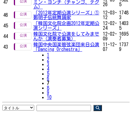
47
ミン・ヨンチ（チャンゴ、テグ
26
5
ム）
「2012年定期公演シリーズ」①
12-03-
1748
46
鄭明子伝統舞踊家
12
3
「韓国文化院企画2012年定期公
12-02-
1403
45
演シリーズ」
24
5
韓国文化院で公演をしてみませ
12-02-
1695
44
んか（演奏者募集）
09
7
韓国中央国楽管弦楽団来日公演
11-12-
1737
43
「Dancing Orchestra」
07
9
1
2
3
4
5
6
7
8
9
10