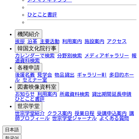
ひとこと書評
機関紹介
挨拶
沿革
主要活動
利用案内
施設案内
アクセス
韓国文化院行事
カレンダーで検索
分野別検索
メディアギャラリー
報
道資料検索
各種申請
後援名義
見学会
物品貸出
ギャラリーMI
多目的ホー
ル
セミナー室
図書映像資料室
お知らせ
利用案内
所蔵資料検索
貸出期間延長申請
ひとこと書評
世宗学堂
世宗学堂紹介
クラス案内
授業日程
受講申込案内
講
師プロフィール
世宗学堂ジャーナル
よくある質問
日本語
한국어