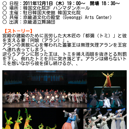
○ 日程：
2011年12月1日（木）19：00～ 開場 18：30～
○ 場所：韓国文化院2F ハンマダンホール
○ 主催：駐日韓国大使館 韓国文化院
○ 共催：京畿道文化の殿堂（Gyeonggi Arts Center）
○ 出演：京畿道立舞踊団
【スト－リー】
宮殿の建築のために苦労した大木匠の「都彌（トミ）」と彼
を支える妻「阿娘（アラン）」。
アランの美貌に心を奪われた蓋婁王は無理矢理アランを王宮
へ連れ去ってしまう。
逆らうアランに怒った王は、トミを捕え両眼を抜きとる刑罰
を下し、倒れたトミを川に突き落とす。アランは帰らないト
ミを想いながら彼を探し続けるが、、