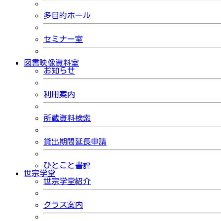
多目的ホール
セミナー室
図書映像資料室
お知らせ
利用案内
所蔵資料検索
貸出期間延長申請
ひとこと書評
世宗学堂
世宗学堂紹介
クラス案内