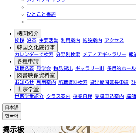
ひとこと書評
機関紹介
挨拶
沿革
主要活動
利用案内
施設案内
アクセス
韓国文化院行事
カレンダーで検索
分野別検索
メディアギャラリー
報
各種申請
後援名義
見学会
物品貸出
ギャラリーMI
多目的ホール
図書映像資料室
お知らせ
利用案内
所蔵資料検索
貸出期間延長申請
ひ
世宗学堂
世宗学堂紹介
クラス案内
授業日程
受講申込案内
講師
日本語
한국어
掲示板