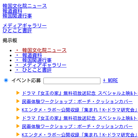
韓国文化院ニュース
報道資料
韓国関連行事
メディアギャラリー
ひとこと書評
掲示板
・ 韓国文化院ニュース
・ 報道資料
・ 韓国関連行事
・ メディアギャラリー
・ ひとこと書評
イベント応募
+ MORE
▶
ドラマ『女王の家』無料初放送記念 スペシャル上映&
▶
民画体験ワークショップ：ポーチ・クッションカバー
▶
Kエンタメ・ラボ～公開収録「集まれ！K-ドラマ研究会
▶
ドラマ『女王の家』無料初放送記念 スペシャル上映&
▶
民画体験ワークショップ：ポーチ・クッションカバー
▶
Kエンタメ・ラボ～公開収録「集まれ！K-ドラマ研究会