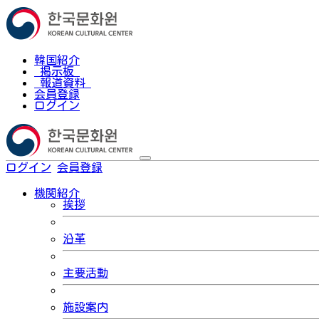
韓国紹介
掲示板
報道資料
会員登録
ログイン
ログイン
会員登録
한국어
機関紹介
挨拶
沿革
主要活動
施設案内