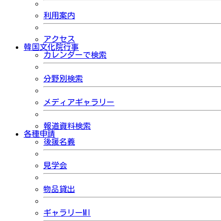
利用案内
アクセス
韓国文化院行事
カレンダーで検索
分野別検索
メディアギャラリー
報道資料検索
各種申請
後援名義
見学会
物品貸出
ギャラリーMI