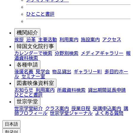
ひとこと書評
機関紹介
挨拶
沿革
主要活動
利用案内
施設案内
アクセス
韓国文化院行事
カレンダーで検索
分野別検索
メディアギャラリー
報
道資料検索
各種申請
後援名義
見学会
物品貸出
ギャラリーMI
多目的ホー
ル
セミナー室
図書映像資料室
お知らせ
利用案内
所蔵資料検索
貸出期間延長申請
ひとこと書評
世宗学堂
世宗学堂紹介
クラス案内
授業日程
受講申込案内
講
師プロフィール
世宗学堂ジャーナル
よくある質問
日本語
한국어