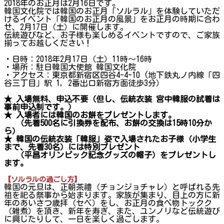
2018年のお正月は2月16日です。
韓国文化院では韓国のお正月「ソルラル」を体験していただ
けるイベント「韓国のお正月の風景」をお正月の時期に合わ
せ、2月17日（土）に開催します。
伝統遊びなど、お子様も楽しめるイベントですので、ご家族
揃ってお越しください！
・日時：2018年2月17日（土）11時～16時
・場所：駐日韓国大使館 韓国文化院
・アクセス：東京都新宿区四谷4-4-10 (地下鉄丸ノ内線「四
谷三丁目」駅 1，2番出口新宿方面徒歩3分）
★ 入場無料、申込不要（但し、伝統衣装 宮中韓服の試着は
事前申込制です。）
★ 入場者には韓国のお餅をプレゼントします。
（先着500名に引換券を配布、お餅の交換は15時10分か
ら）
★ 韓国の伝統衣装「韓服」姿で入場されたお子様（小学生
まで、先着30名）には特別プレゼント
（平昌オリンピック記念グッズの帽子）をプレゼントし
ます。
【ソルラルの過ごし方】
韓国の元旦は、正朝茶禮（チョンジョチャレ）と呼ばれる先
祖を祀る祭事から始まります。家族が集まり、目上の方に新
年のあいさつ歳拝（セベ）をし、お正月の食べ物トックク
（雑煮）を頂き、新年を寿ぎ、また、ユンノリなど伝統遊び
に興じたりして、一日を楽しく過ごします。