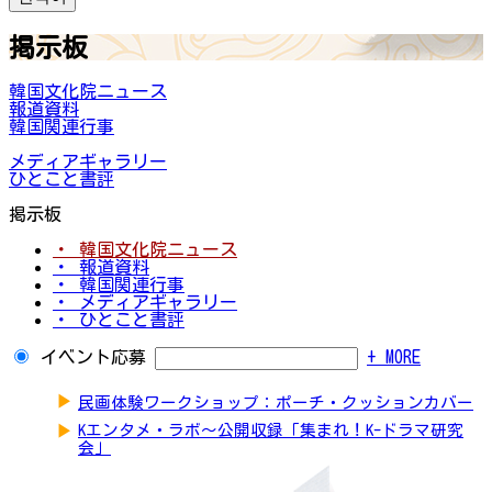
掲示板
韓国文化院ニュース
報道資料
韓国関連行事
メディアギャラリー
ひとこと書評
掲示板
・ 韓国文化院ニュース
・ 報道資料
・ 韓国関連行事
・ メディアギャラリー
・ ひとこと書評
イベント応募
+ MORE
▶
民画体験ワークショップ：ポーチ・クッションカバー
▶
Kエンタメ・ラボ～公開収録「集まれ！K-ドラマ研究
会」