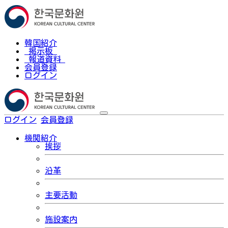
韓国紹介
掲示板
報道資料
会員登録
ログイン
ログイン
会員登録
한국어
機関紹介
挨拶
沿革
主要活動
施設案内