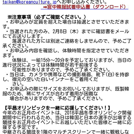
taiken@koreanculture.jp
へお申し込みください。
➡宮中韓服試着申込書（ダウンロード）
※注意事項（必ずご確認ください。）
・お申込みが定員を超えた場合は抽選とさせていただきま
す。
・当選された方のみ、2月8日（木）までに確認書をメール
にてお送りします。
落選された方には別途ご連絡をしませんので、予めご了
承ください。
・お申込み内容を確認し、体験時間を指定させていただき
ます。
体験は、一組15分～20分を予定しておりますが、当日の
進行状況によっては体験時間が若干前後する
可能性がありますので、予めご了承ください。
・当日は、カメラや携帯などの撮影機器、靴下(白)を持参
し、襟元の空いた白いインナーをご着用くだ
さい。
・お申込みの際にサイズをお伺いしておりますが、既製韓
服のため、稀にサイズが合わず着用が困難な
場合がありますので、予めご了承ください。
【平昌オリンピックを一緒に応援してください！】
今年のお正月のイベントは、2018平昌冬季オリンピック開催
期間中に行われるため、当日は韓国と日本の選手が出場する
競技をお正月のイベントにお越しいただいた皆様と一緒に応
援する予定です。
中継される競技を1階のマルチスクリーンで一緒に観戦しな