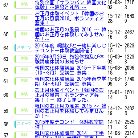
特別企画「サランバン 韓国文化
16-03-
1715
67
体験」～韓服と礼節 ～
03
3
お正月体験イベント「韓国のお
15-12-
1649
66
正月の風景2016」ボランティア
28
9
募集！！
韓国のお正月の風景 2016 ～ 韓
15-12-
2467
65
国のお正月を体験してみません
16
6
か！～
2016年度 縄跳びと一緒に楽しむ
15-12-
2823
64
テコンドー体験教室開催！
15
1
2015年9月26日 施設休館及び体
15-09-
1223
63
験講座休講のお知らせ
02
3
韓国文化体験講座 2015－下半期
15-08-
2096
62
(10～3月) 受講生 募集！
18
5
韓国文化体験講座 2015年春季学
15-03-
1740
61
期 (4～9月) 受講生 募集！
09
3
お正月体験イベント「韓国のお
15-01-
1501
60
正月の風景」ボランティア募
14
8
集！！－ 終了しました。
韓国のお正月の風景 2015 ～ 韓
14-12-
2482
59
国のお正月を体験してみません
19
5
か！～
2015年度テコンドー体験教室開
14-12-
2525
58
催！
11
8
韓国文化体験講座 2014 －下半
14-08-
2314
57
期 (10～3月) 受講生 募集！
27
8