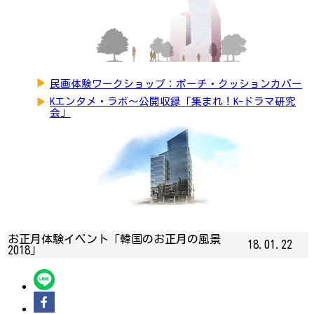
▶
民画体験ワークショップ：ポーチ・クッションカバー
▶
Kエンタメ・ラボ～公開収録「集まれ！K-ドラマ研究
会」
お正月体験イベント「韓国のお正月の風景
18.01.22
2018」