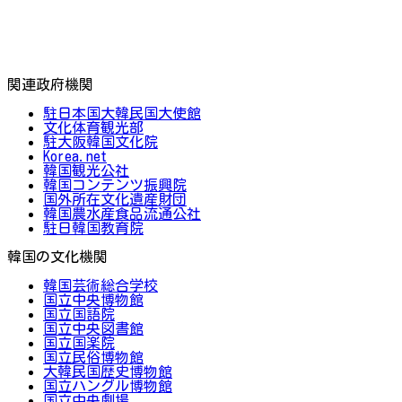
関連政府機関
駐日本国大韓民国大使館
文化体育観光部
駐大阪韓国文化院
Korea.net
韓国観光公社
韓国コンテンツ振興院
国外所在文化遺産財団
韓国農水産食品流通公社
駐日韓国教育院
韓国の文化機関
韓国芸術総合学校
国立中央博物館
国立国語院
国立中央図書館
国立国楽院
国立民俗博物館
大韓民国歴史博物館
国立ハングル博物館
国立中央劇場