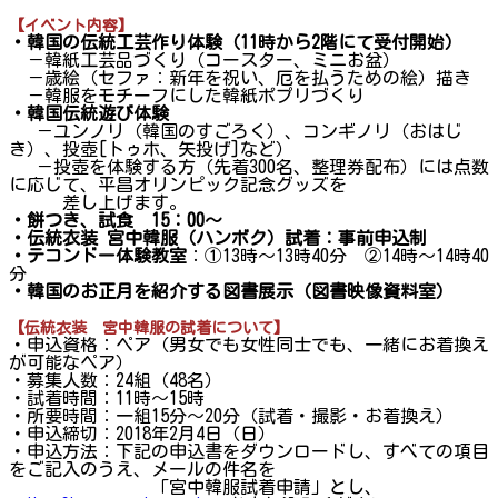
【イベント内容】
・韓国の伝統工芸作り体験（11時から2階にて受付開始）
－韓紙工芸品づくり（コースター、ミニお盆）
－歳絵（セファ：新年を祝い、厄を払うための絵）描き
－韓服をモチーフにした韓紙ポプリづくり
・韓国伝統遊び体験
－ユンノリ（韓国のすごろく）、コンギノリ（おはじ
き）、投壺[トゥホ、矢投げ]など）
－投壺を体験する方（先着300名、整理券配布）には点数
に応じて、平昌オリンピック記念グッズを
差し上げます。
・餅つき、試食 15：00～
・伝統衣装 宮中韓服（ハンボク）試着：事前申込制
・テコンドー体験教室
：①13時～13時40分 ②14時～14時40
分
・韓国のお正月を紹介する図書展示（図書映像資料室）
【伝統衣装 宮中韓服の試着について】
・申込資格：ペア（男女でも女性同士でも、一緒にお着換え
が可能なペア）
・募集人数：24組（48名）
・試着時間：11時～15時
・所要時間：一組15分～20分（試着・撮影・お着換え）
・申込締切：2018年2月4日（日）
・申込方法：下記の申込書をダウンロードし、すべての項目
をご記入のうえ、メールの件名を
「宮中韓服試着申請」とし、