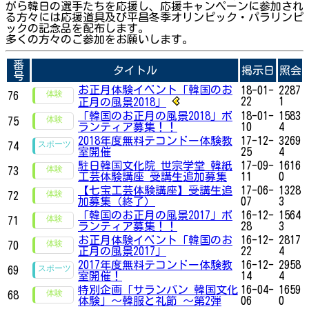
がら韓日の選手たちを応援し、応援キャンペーンに参加され
る方々には応援道具及び平昌冬季オリンピック・パラリンピ
ックの記念品を配布します。
多くの方々のご参加をお願いします。
番
タイトル
掲示日
照会
号
お正月体験イベント「韓国のお
18-01-
2287
76
22
1
正月の風景2018」
「韓国のお正月の風景2018」ボ
18-01-
1583
75
ランティア募集！！
10
4
2018年度無料テコンドー体験教
17-12-
3269
74
室開催
25
4
駐日韓国文化院 世宗学堂 韓紙
17-09-
1616
73
工芸体験講座 受講生追加募集
11
0
【七宝工芸体験講座】受講生追
17-06-
1328
72
加募集（終了）
07
3
「韓国のお正月の風景2017」ボ
16-12-
1564
71
ランティア募集！！
28
3
お正月体験イベント「韓国のお
16-12-
2817
70
正月の風景2017」
22
4
2017年度無料テコンドー体験教
16-12-
2958
69
室開催！
14
4
特別企画「サランバン 韓国文化
16-04-
1659
68
体験」～韓服と礼節 ～第2弾
06
0