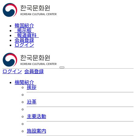
韓国紹介
掲示板
報道資料
会員登録
ログイン
ログイン
会員登録
한국어
機関紹介
挨拶
沿革
主要活動
施設案内