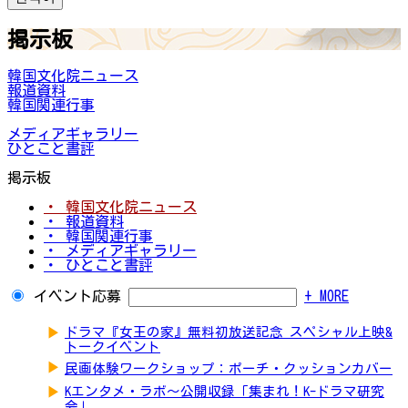
掲示板
韓国文化院ニュース
報道資料
韓国関連行事
メディアギャラリー
ひとこと書評
掲示板
・ 韓国文化院ニュース
・ 報道資料
・ 韓国関連行事
・ メディアギャラリー
・ ひとこと書評
イベント応募
+ MORE
▶
ドラマ『女王の家』無料初放送記念 スペシャル上映&
トークイベント
▶
民画体験ワークショップ：ポーチ・クッションカバー
▶
Kエンタメ・ラボ～公開収録「集まれ！K-ドラマ研究
会」