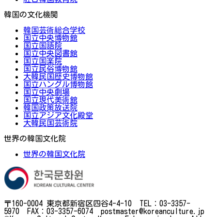
韓国の文化機関
韓国芸術総合学校
国立中央博物館
国立国語院
国立中央図書館
国立国楽院
国立民俗博物館
大韓民国歴史博物館
国立ハングル博物館
国立中央劇場
国立現代美術館
韓国政策放送院
国立アジア文化殿堂
大韓民国芸術院
世界の韓国文化院
世界の韓国文化院
〒160-0004 東京都新宿区四谷4-4-10 TEL：03-3357-
5970 FAX：03-3357-6074 postmaster@koreanculture.jp