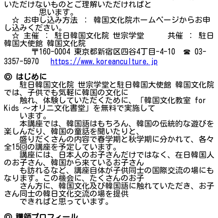
いただけないものとご理解いただければと
思います。
☆ お申し込み方法 ： 韓国文化院ホームページからお申
し込みください。
☆ 主催 ： 駐日韓国文化院 世宗学堂 共催 ： 駐日
韓国大使館 韓国文化院
〒160-0004 東京都新宿区四谷4丁目-4-10 ☎ 03-
3357-5970
https://www.koreanculture.jp
◎ はじめに
駐日韓国文化院 世宗学堂と駐日韓国大使館 韓国文化院
では、子供でも気軽に韓国の文化に
触れ、体験していただくために、「韓国文化教室 for
Kids ～オリニ文化書堂」を無料で実施して
います。
本講座では、韓国語はもちろん、韓国の伝統的な遊びを
楽しんだり、韓国の童話を聞いたりと、
盛りだくさんの内容で春学期と秋学期に分かれて、各々
全15回の講座を予定しています。
講座には、日本人のお子さんだけではなく、在日韓国人
のお子さん、韓国から来ているお子さん
も訪れるなど、講座自体が子供同士の国際交流の場にも
なります。この機会に、たくさんのお子
さん方に、韓国文化及び韓国語に触れていただき、お子
さん同士の韓日文化交流の場を提供
できればと思っています。
◎ 講師プロフィール