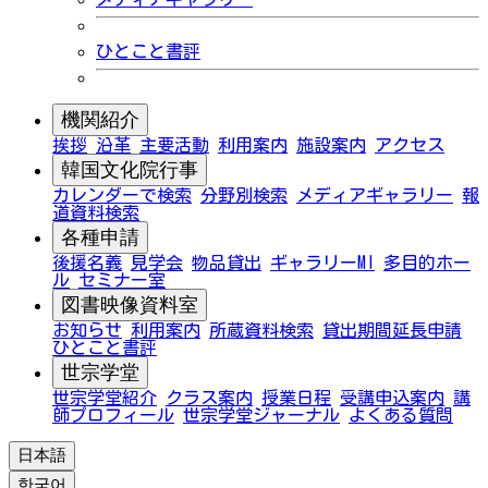
ひとこと書評
機関紹介
挨拶
沿革
主要活動
利用案内
施設案内
アクセス
韓国文化院行事
カレンダーで検索
分野別検索
メディアギャラリー
報
道資料検索
各種申請
後援名義
見学会
物品貸出
ギャラリーMI
多目的ホー
ル
セミナー室
図書映像資料室
お知らせ
利用案内
所蔵資料検索
貸出期間延長申請
ひとこと書評
世宗学堂
世宗学堂紹介
クラス案内
授業日程
受講申込案内
講
師プロフィール
世宗学堂ジャーナル
よくある質問
日本語
한국어