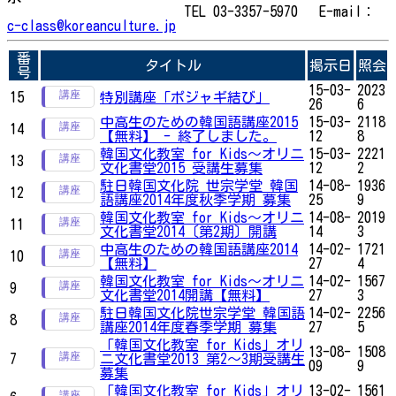
TEL 03-3357-5970 E-mail：
c-class@koreanculture.jp
番
タイトル
掲示日
照会
号
15-03-
2023
15
特別講座「ポジャギ結び」
26
6
中高生のための韓国語講座2015
15-03-
2118
14
【無料】 - 終了しました。
12
8
韓国文化教室 for Kids～オリニ
15-03-
2221
13
文化書堂2015 受講生募集
12
2
駐日韓国文化院 世宗学堂 韓国
14-08-
1936
12
語講座2014年度秋季学期 募集
25
9
韓国文化教室 for Kids～オリニ
14-08-
2019
11
文化書堂2014〔第2期〕開講
14
3
中高生のための韓国語講座2014
14-02-
1721
10
【無料】
27
4
韓国文化教室 for Kids～オリニ
14-02-
1567
9
文化書堂2014開講【無料】
27
3
駐日韓国文化院世宗学堂 韓国語
14-02-
2256
8
講座2014年度春季学期 募集
27
5
「韓国文化教室 for Kids」オリ
13-08-
1508
7
ニ文化書堂2013 第2～3期受講生
09
9
募集
「韓国文化教室 for Kids」オリ
13-02-
1561