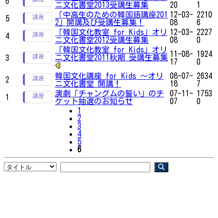
6
ニ文化書堂2013受講生募集
20
1
「中高生のための韓国語講座201
12-03-
2210
5
2」開講及び受講生募集！
08
6
「韓国文化教室 for Kids」オリ
12-03-
2227
4
ニ文化書堂2012受講生募集
08
0
「韓国文化教室 for Kids」オリ
11-08-
1924
ニ文化書堂2011秋期 受講生募集
3
17
0
韓国文化講座 for Kids ～オリ
08-07-
2634
2
ニ文化書堂 開講！
18
7
演劇「チャングムの誓い」のチ
07-11-
1753
1
ケット抽選のお知らせ
07
0
1
2
3
4
5
6