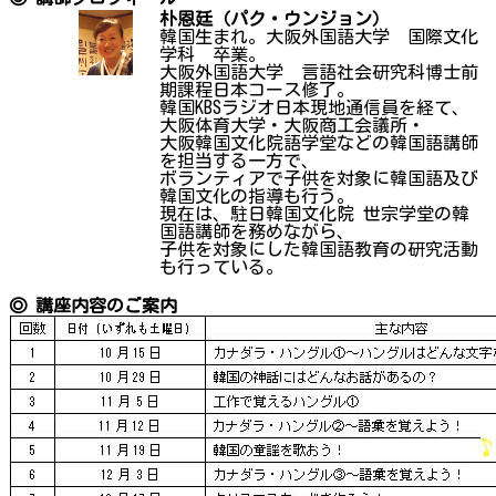
朴恩廷（パク・ウンジョン）
韓国生まれ。大阪外国語大学 国際文化
学科 卒業。
大阪外国語大学 言語社会研究科博士前
期課程日本コース修了。
韓国KBSラジオ日本現地通信員を経て、
大阪体育大学・大阪商工会議所・
大阪韓国文化院語学堂などの韓国語講師
を担当する一方で、
ボランティアで子供を対象に韓国語及び
韓国文化の指導も行う。
現在は、駐日韓国文化院 世宗学堂の韓
国語講師を務めながら、
子供を対象にした韓国語教育の研究活動
も行っている。
◎ 講座内容のご案内