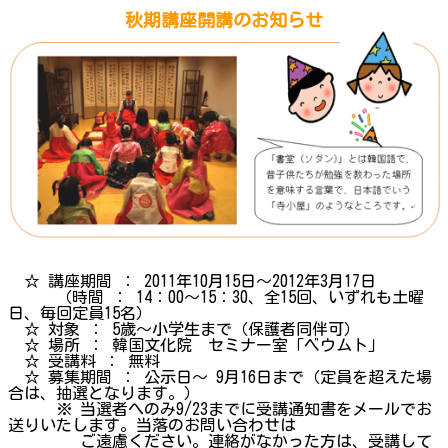
秋期講座開講のお知らせ
☆ 講座期間 ： 2011年10月15日～2012年3月17日
（時間 ： 14：00～15：30、全15回、いずれも土曜
日、毎回定員15名）
☆ 対象 ： 5歳～小学生まで（保護者同伴可）
☆ 場所 ： 韓国文化院 セミナー室「ベウムト」
☆ 受講料 ： 無料
☆ 募集期間 ： 公示日～ 9月16日まで（定員を超えた場
合は、抽選となります。）
※ 当選者へのみ9/23までに受講通知書をメールでお
送りいたします。当落のお問い合わせは
ご遠慮ください。連絡がなかった方は、受講して