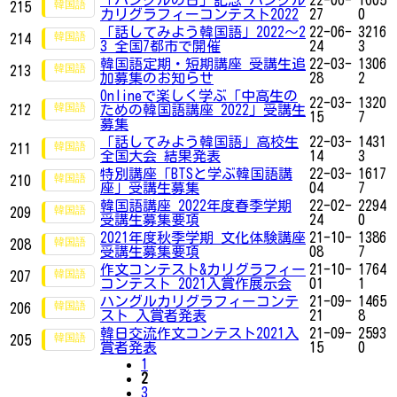
215
カリグラフィーコンテスト2022
27
0
「話してみよう韓国語」2022～2
22-06-
3216
214
3 全国7都市で開催
24
3
韓国語定期・短期講座 受講生追
22-03-
1306
213
加募集のお知らせ
28
2
Onlineで楽しく学ぶ「中高生の
22-03-
1320
212
ための韓国語講座 2022」受講生
15
7
募集
「話してみよう韓国語」高校生
22-03-
1431
211
全国大会 結果発表
14
3
特別講座「BTSと学ぶ韓国語講
22-03-
1617
210
座」受講生募集
04
7
韓国語講座 2022年度春季学期
22-02-
2294
209
受講生募集要項
24
0
2021年度秋季学期 文化体験講座
21-10-
1386
208
受講生募集要項
08
7
作文コンテスト&カリグラフィー
21-10-
1764
207
コンテスト 2021入賞作展示会
01
1
ハングルカリグラフィーコンテ
21-09-
1465
206
スト 入賞者発表
21
8
韓日交流作文コンテスト2021入
21-09-
2593
205
賞者発表
15
0
1
2
3