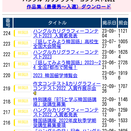
作品集（最優秀～入選）ダウンロード
番
タイトル
掲示日
照会
号
ハングルカリグラフィーコンテ
23-09-
1121
224
スト2023 入賞者発表
04
1
「話してみよう韓国語」高校生
23-07-
1005
223
全国大会開催
27
6
ハングルカリグラフィーコンテ
23-06-
1628
222
スト2023
23
4
「話してみよう韓国語」2023～2
23-06-
2728
221
4 全国7都市で開催！
21
1
23-05-
1919
220
2023 韓国留学博覧会
15
6
作文コンテスト&カリグラフィー
22-09-
1707
コンテスト2022 入賞作展示会
219
26
7
特別講座「BTSと学ぶ韓国語講
22-09-
1148
218
座」受講生募集
20
8
ハングルカリグラフィーコンテ
22-09-
1259
217
スト2022 入賞者発表
12
0
韓国語講座 2022年度秋季学期
22-08-
1533
216
受講生募集要項
23
1
「ハングルの日」記念 ハングル
22-06-
1605