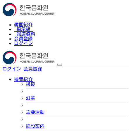
韓国紹介
掲示板
報道資料
会員登録
ログイン
ログイン
会員登録
한국어
機関紹介
挨拶
沿革
主要活動
施設案内