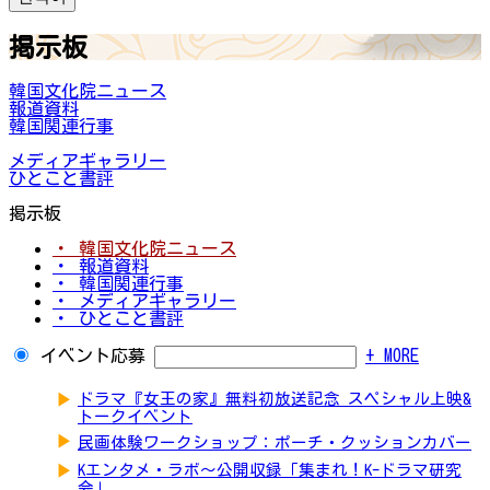
掲示板
韓国文化院ニュース
報道資料
韓国関連行事
メディアギャラリー
ひとこと書評
掲示板
・ 韓国文化院ニュース
・ 報道資料
・ 韓国関連行事
・ メディアギャラリー
・ ひとこと書評
イベント応募
+ MORE
▶
ドラマ『女王の家』無料初放送記念 スペシャル上映&
トークイベント
▶
民画体験ワークショップ：ポーチ・クッションカバー
▶
Kエンタメ・ラボ～公開収録「集まれ！K-ドラマ研究
会」