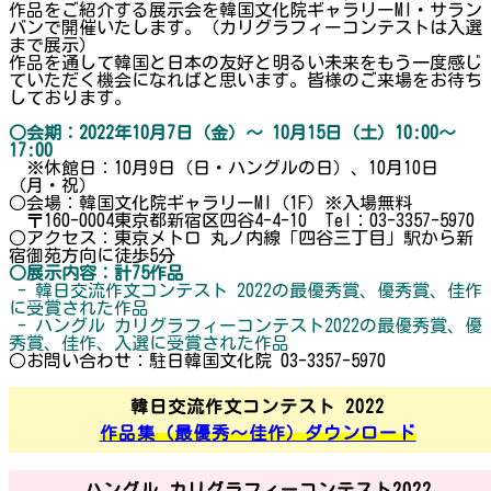
作品をご紹介する展示会を韓国文化院ギャラリーMI・サラン
バンで開催いたします。（カリグラフィーコンテストは入選
まで展示）
作品を通して韓国と日本の友好と明るい未来をもう一度感じ
ていただく機会になればと思います。皆様のご来場をお待ち
しております。
○会期：2022年10月7日（金）～ 10月15日（土）10:00～
17:00
※休館日：10月9日（日・ハングルの日）、10月10日
（月・祝）
○会場：韓国文化院ギャラリーMI（1F）※入場無料
〒160-0004東京都新宿区四谷4-4-10 Tel：03-3357-5970
○アクセス：東京メトロ 丸ノ内線「四谷三丁目」駅から新
宿御苑方向に徒歩5分
○展示内容：計75作品
- 韓日交流作文コンテスト 2022の最優秀賞、優秀賞、佳作
に受賞された作品
- ハングル カリグラフィーコンテスト2022の最優秀賞、優
秀賞、佳作、入選に受賞された作品
○お問い合わせ：駐日韓国文化院 03-3357-5970
韓日交流作文コンテスト 2022
作品集（最優秀～佳作）ダウンロード
ハングル カリグラフィーコンテスト2022