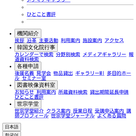
ひとこと書評
機関紹介
挨拶
沿革
主要活動
利用案内
施設案内
アクセス
韓国文化院行事
カレンダーで検索
分野別検索
メディアギャラリー
報
道資料検索
各種申請
後援名義
見学会
物品貸出
ギャラリーMI
多目的ホー
ル
セミナー室
図書映像資料室
お知らせ
利用案内
所蔵資料検索
貸出期間延長申請
ひとこと書評
世宗学堂
世宗学堂紹介
クラス案内
授業日程
受講申込案内
講
師プロフィール
世宗学堂ジャーナル
よくある質問
日本語
한국어