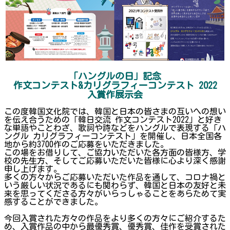
「ハングルの日」記念
作文コンテスト&カリグラフィーコンテスト 2022
入賞作展示会
この度韓国文化院では、韓国と日本の皆さまの互いへの想い
を伝え合うための「韓日交流 作文コンテスト2022」と好き
な単語やことわざ、歌詞や詩などをハングルで表現する「ハ
ングル カリグラフィーコンテスト」を開催し、日本全国各
地から約3700作のご応募をいただきました。
この場をお借りして、ご協力いただいた各方面の皆様方、学
校の先生方、そしてご応募いただいた皆様に心より深く感謝
申し上げます。
多くの方々からご応募いただいた作品を通して、コロナ禍と
いう厳しい状況であるにも関わらず、韓国と日本の友好と未
来を思ってくださる方々がいらっしゃることをあらためて実
感することができました。
今回入賞された方々の作品をより多くの方々にご紹介するた
め、入賞作品の中から最優秀賞、優秀賞、佳作を受賞された