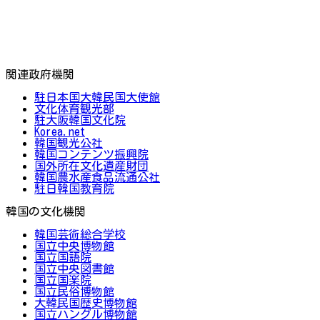
関連政府機関
駐日本国大韓民国大使館
文化体育観光部
駐大阪韓国文化院
Korea.net
韓国観光公社
韓国コンテンツ振興院
国外所在文化遺産財団
韓国農水産食品流通公社
駐日韓国教育院
韓国の文化機関
韓国芸術総合学校
国立中央博物館
国立国語院
国立中央図書館
国立国楽院
国立民俗博物館
大韓民国歴史博物館
国立ハングル博物館