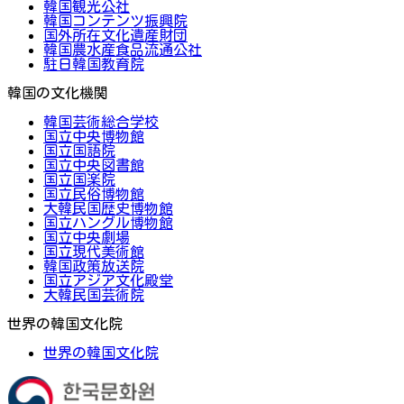
韓国観光公社
韓国コンテンツ振興院
国外所在文化遺産財団
韓国農水産食品流通公社
駐日韓国教育院
韓国の文化機関
韓国芸術総合学校
国立中央博物館
国立国語院
国立中央図書館
国立国楽院
国立民俗博物館
大韓民国歴史博物館
国立ハングル博物館
国立中央劇場
国立現代美術館
韓国政策放送院
国立アジア文化殿堂
大韓民国芸術院
世界の韓国文化院
世界の韓国文化院