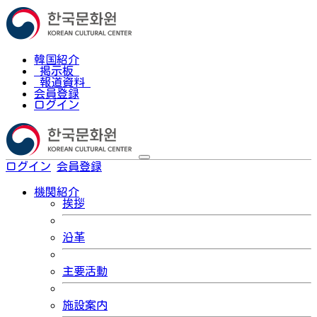
韓国紹介
掲示板
報道資料
会員登録
ログイン
ログイン
会員登録
한국어
機関紹介
挨拶
沿革
主要活動
施設案内