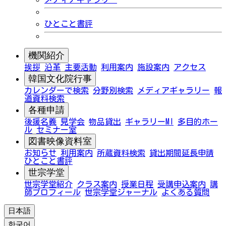
ひとこと書評
機関紹介
挨拶
沿革
主要活動
利用案内
施設案内
アクセス
韓国文化院行事
カレンダーで検索
分野別検索
メディアギャラリー
報
道資料検索
各種申請
後援名義
見学会
物品貸出
ギャラリーMI
多目的ホー
ル
セミナー室
図書映像資料室
お知らせ
利用案内
所蔵資料検索
貸出期間延長申請
ひとこと書評
世宗学堂
世宗学堂紹介
クラス案内
授業日程
受講申込案内
講
師プロフィール
世宗学堂ジャーナル
よくある質問
日本語
한국어