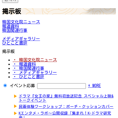
掲示板
韓国文化院ニュース
報道資料
韓国関連行事
メディアギャラリー
ひとこと書評
掲示板
・ 韓国文化院ニュース
・ 報道資料
・ 韓国関連行事
・ メディアギャラリー
・ ひとこと書評
イベント応募
+ MORE
▶
ドラマ『女王の家』無料初放送記念 スペシャル上映&
トークイベント
▶
民画体験ワークショップ：ポーチ・クッションカバー
▶
Kエンタメ・ラボ～公開収録「集まれ！K-ドラマ研究
会」