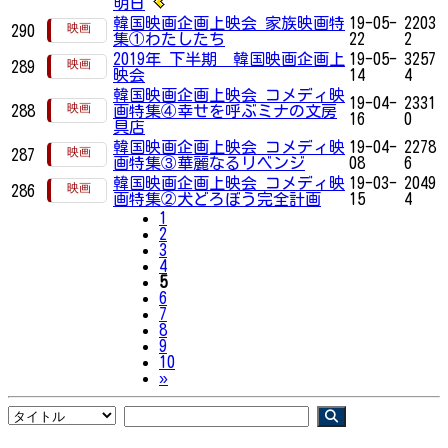
明日
韓国映画企画上映会 家族映画特
19-05-
2203
290
集①わたしたち
22
2
2019年 下半期 韓国映画企画上
19-05-
3257
289
映会
14
4
韓国映画企画上映会 コメディ映
19-04-
2331
288
画特集④幸せを呼ぶミナの文房
16
0
具店
韓国映画企画上映会 コメディ映
19-04-
2278
287
画特集③華麗なるリベンジ
08
6
韓国映画企画上映会 コメディ映
19-03-
2049
286
画特集②犬どろぼう完全計画
15
4
1
2
3
4
5
6
7
8
9
10
Next
»