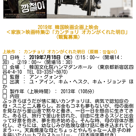
2019
年 韓国映画企画上映会
＜家族＞
映画
特集
②
「カンチョリ オカンがくれた明日」
（
観覧募集
）
上映作
： カンチョリ オカンがくれた明日
（
原題
：
깡철이
）
□ 日時 ：
2019年7月18日（木）
①15：00～（開場14：
30）、②19：00～（開場18：30）
□ 会場 ： 韓国文化院ハンマダンホール （東京都新宿区四
谷4-4-10 TEL 03-3357-5970）
□ 監督 ： アン・グォンテ
□ 出演 ： ユ・アイン、キム・ヘスク、キム・ジョンテ ほ
か
□ 製作年（上映時間）： 2013年（108分）
□ 内容
ぶっきらぼうだが情に篤いカンチョリは、病気で認知症の
母・スニと二人暮らし。お金もコネも夢もないが、母の面倒
を見ながら釜山港で黙々と働き、一日一日を懸命に生きてき
た。ある日、旅行で釜山を訪れた、自由に生きるスジと出会
って好意を抱き、夢を抱き始める。そんな時、母の容体が悪
化し、さらには、幼なじみが危険な儲け話に巻き込まれてし
まう･･･。天真爛漫な母とちょっとやんちゃな一人息子の絆
を描いたハートフルストーリー。（日本語字幕付き）