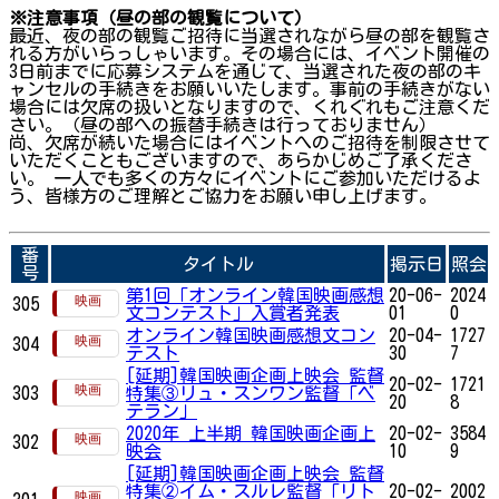
※注意事項（昼の部の観覧について）
最近、夜の部の観覧ご招待に当選されながら昼の部を観覧さ
れる方がいらっしゃいます。その場合には、イベント開催の
3日前までに応募システムを通じて、当選された夜の部のキ
ャンセルの手続きをお願いいたします。事前の手続きがない
場合には欠席の扱いとなりますので、くれぐれもご注意くだ
さい。（昼の部への振替手続きは行っておりません）
尚、欠席が続いた場合にはイベントへのご招待を制限させて
いただくこともございますので、あらかじめご了承くださ
い。 一人でも多くの方々にイベントにご参加いただけるよ
う、皆様方のご理解とご協力をお願い申し上げます。
番
タイトル
掲示日
照会
号
第1回「オンライン韓国映画感想
20-06-
2024
305
文コンテスト」入賞者発表
01
0
オンライン韓国映画感想文コン
20-04-
1727
304
テスト
30
7
[延期]韓国映画企画上映会 監督
20-02-
1721
303
特集③リュ・スンワン監督「ベ
20
8
テラン」
2020年 上半期 韓国映画企画上
20-02-
3584
302
映会
10
9
[延期]韓国映画企画上映会 監督
特集②イム・スルレ監督「リト
20-02-
2002