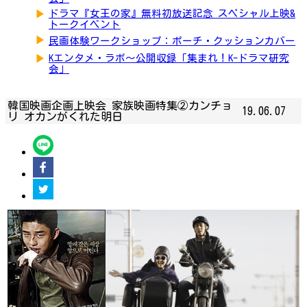
▶
ドラマ『女王の家』無料初放送記念 スペシャル上映&
トークイベント
▶
民画体験ワークショップ：ポーチ・クッションカバー
▶
Kエンタメ・ラボ～公開収録「集まれ！K-ドラマ研究
会」
韓国映画企画上映会 家族映画特集②カンチョ
19.06.07
リ オカンがくれた明日