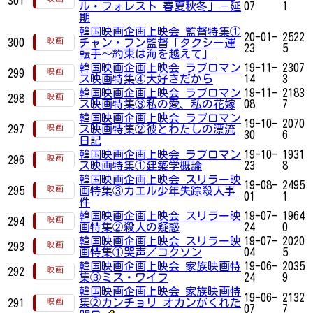
301
ル・フォレスト 春夏秋冬」－延
07
1
期
韓国映画企画上映会 監督特集①
20-01-
2522
300
チャン・フン監督「タクシー運
23
5
転手～約束は海を越えて」
韓国映画企画上映会 ラブロマン
19-11-
2307
299
ス映画特集④大好きだから
14
3
韓国映画企画上映会 ラブロマン
19-11-
2183
298
ス映画特集③私の愛、私の花嫁
08
7
韓国映画企画上映会 ラブロマン
19-10-
2070
297
ス映画特集②彼とわたしの漂流
30
6
日記
韓国映画企画上映会 ラブロマン
19-10-
1931
296
ス映画特集①建築学概論
23
8
韓国映画企画上映会 スリラー映
19-08-
2495
295
画特集③カエル少年失踪殺人事
01
1
件
韓国映画企画上映会 スリラー映
19-07-
1964
294
画特集②殺人の疑惑
24
0
韓国映画企画上映会 スリラー映
19-07-
2020
293
画特集①哭声／コクソン
04
5
韓国映画企画上映会 家族映画特
19-06-
2035
292
集③ミス・ワイフ
24
9
韓国映画企画上映会 家族映画特
19-06-
2132
集②カンチョリ オカンがくれた
291
07
7