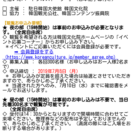
□ 主催 ： 駐日韓国大使館 韓国文化院
□ 協力 ： 韓国観光公社、韓国コンテンツ振興院
【観覧お申込み要領】
★ 夜の部（19時開始）は事前のお申込みが必要となりま
す。（全席自由席）
◇ 観覧を希望される方は韓国文化院ホームページの「イベ
ント応募コーナー」からお申し込み下さい。
＊イベントにご応募いただくには会員登録が必要です。
➡ 会員登録をする
（https://www.koreanculture.jp/member_agree.php）
◇ 募集人員 ： 各回300名様（お申し込みはお一人様2名ま
で）
◇ 申込締切 ：
2019年7月8日（月）
＊ お申し込みが定員を超えた場合は抽選とさせていただき
ますので、あらかじめご了承ください。
＊ 当選された方へのみ、7月10日（水）までに確認書をメ
ールでお送りします。
★ 昼の部（15時開始）は事前のお申し込みは不要で、当日
先着300名まで観覧が可能です。
（全席自由席）
◇ 受付は14：30からとなりますので開場時間に合わせてご
来場ください。整理券などの配布は予定しておりませんの
で、あらかじめご了承ください。（満席の際にはご入場をお
断りする場合があります。）