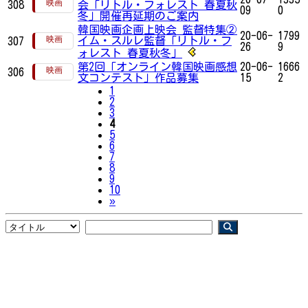
308
会「リトル・フォレスト 春夏秋
09
0
冬」開催再延期のご案内
韓国映画企画上映会 監督特集②
20-06-
1799
イム・スルレ監督「リトル・フ
307
26
9
ォレスト 春夏秋冬」
第2回「オンライン韓国映画感想
20-06-
1666
306
文コンテスト」作品募集
15
2
1
2
3
4
5
6
7
8
9
10
Next
»