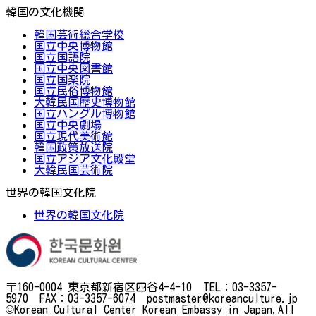
韓国の文化機関
韓国芸術総合学校
国立中央博物館
国立国語院
国立中央図書館
国立国楽院
国立民俗博物館
大韓民国歴史博物館
国立ハングル博物館
国立中央劇場
国立現代美術館
韓国政策放送院
国立アジア文化殿堂
大韓民国芸術院
世界の韓国文化院
世界の韓国文化院
〒160-0004 東京都新宿区四谷4-4-10 TEL：03-3357-
5970 FAX：03-3357-6074 postmaster@koreanculture.jp
©Korean Cultural Center Korean Embassy in Japan.All