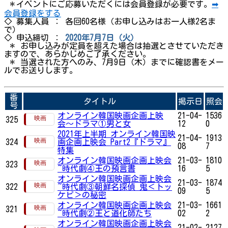
＊イベントにご応募いただくには会員登録が必要です。
➡
会員登録をする
◇ 募集人員 ： 各回60名様（お申し込みはお一人様2名ま
で）
◇ 申込締切 ：
2020年7月7日（火）
＊ お申し込みが定員を超えた場合は抽選とさせていただき
ますので、あらかじめご了承ください。
＊ 当選された方へのみ、7月9日（木）までに確認書をメー
ルでお送りします。
番
タイトル
掲示日
照会
号
オンライン韓国映画企画上映
21-04-
1536
325
会〜ドラマ①男と女
12
0
2021年上半期 オンライン韓国映
21-04-
1913
324
画企画上映会 Part2『ドラマ』
08
7
特集
オンライン韓国映画企画上映会
21-03-
1810
323
~時代劇④王の預言書
16
5
オンライン韓国映画企画上映会
21-03-
1874
322
~時代劇③朝鮮名探偵 鬼＜トッ
09
5
ケビ＞の秘密
オンライン韓国映画企画上映会
21-03-
1661
321
~時代劇②王と道化師たち
02
2
オンライン韓国映画企画上映会
21-02-
2127