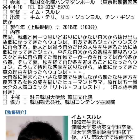
□ 会場 ： 韓国文化院ハンマダンホール （東京都新宿区四
谷4-4-10 TEL 03-3357-5970）
□ 監督 ： イム・スルレ
□ 出演 ： キム・テリ、リュ・ジュンヨル、チン・ギジュ
ほか
□ 製作年（上映時間）： 2018年（103分）
□ 内容
恋愛、就職と何一つ思いどおりにいかない日常から抜け出し
故郷に戻ってきたヘウォンは、旧友であるジェハとウンスク
に再会する。他人とは違う自分だけの人生を生きるために故
郷に戻ってきたジェハ、平凡な日常からの逸脱を夢見るウン
スクと共に自ら育てた農作物で一食一食を作っては食べ冬か
ら春、そして夏、秋を経て再び冬を迎えることになったヘウ
ォン。こうして特別な四季を送りながら、故郷に戻ってきた
真の理由を悟ったヘウォンは・・・。
大自然に囲まれた小さな集落で生活しながら新たな生き方を
模索する女性の姿を描いたヒューマンドラマ。原作は五十嵐
大介の人気コミック「リトル・フォレスト」。（日本語字幕
付き）
□ 主催 ： 駐日韓国大使館 韓国文化院
□ 協力 ： 韓国観光公社、韓国コンテンツ振興院
【監督紹介】
イム・スルレ
1960年生まれ。
漢陽大学英語英文学科卒業、
同大学院演劇映画学科修了
後、パリ第8大学で映画学を