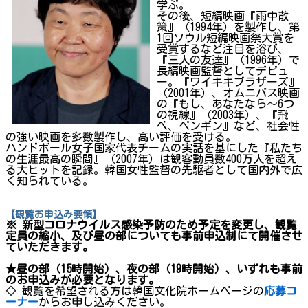
学ぶ。
その後、短編映画『雨中散
策』（1994年）を製作し、第
1回ソウル短編映画祭大賞を
受賞するなど注目を浴び、
『三人の友達』（1996年）で
長編映画監督としてデビュ
ー。『ワイキキブラザーズ』
（2001年）、オムニバス映画
の『もし、あなたなら～6つ
の視線』（2003年）、『飛
べ、ペンギン』など、社会性
の強い映画を多数製作し、高い評価を受ける。
ハンドボール女子国家代表チームの実話を基にした『私たち
の生涯最高の瞬間』（2007年）は観客動員数400万人を超え
る大ヒットを記録。韓国女性監督の先駆者として国内外で広
く知られている。
【観覧お申込み要領】
※ 新型コロナウイルス感染予防のため予定を変更し、観覧
定員の縮小、及び昼の部についても事前申込制にて開催させ
ていただきます。
★昼の部（15時開始）、夜の部（19時開始）、いずれも事前
のお申込みが必要となります。
◇ 観覧を希望される方は韓国文化院ホームページの
応募コ
ーナー
からお申し込みください。