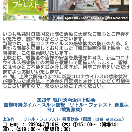
いつも私共駐日韓国文化院の活動に大きなご関心とご声援を
いただき、誠にありがとうございます。
当院では、新型コロナウイルスの感染拡大の防止のため、3
月から開催を延期しておりました「韓国映画企画上映会」の
開催を、この度再開いたします。
上映会は、観覧者の皆様の安全を最優先に考え、新型コロナ
ウイルス感染防止の対策を徹底して開催いたします。 皆様
には何かとご不便をおかけしますが、何卒ご理解をいただけ
ますようお願いいたします。
※ 尚、上映会開催時までに新型コロナウイルスの感染状況
が悪化した場合は、上映会を再延期とさせていただく可能性
もございますので、あらかじめご了承ください。
2020年 韓国映画企画上映会
監督特集②イム・スルレ監督「リトル・フォレスト 春夏秋
冬」（観覧募集）
上映作
： リトル・フォレスト 春夏秋冬
（
原題
：
리틀 포레스트
）
□ 日時 ：
2020年7月16日（木）①15：00～（開場14：
30）、②19：00～（開場18：30）