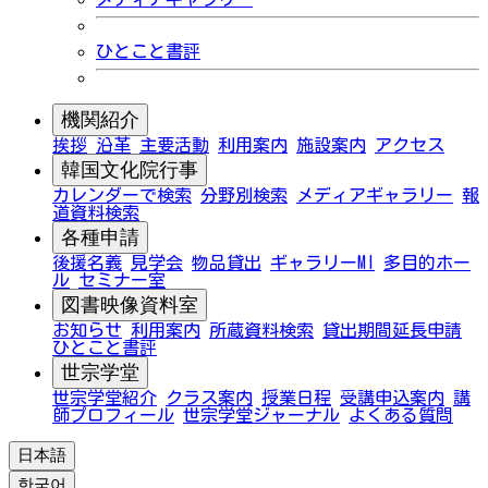
ひとこと書評
機関紹介
挨拶
沿革
主要活動
利用案内
施設案内
アクセス
韓国文化院行事
カレンダーで検索
分野別検索
メディアギャラリー
報
道資料検索
各種申請
後援名義
見学会
物品貸出
ギャラリーMI
多目的ホー
ル
セミナー室
図書映像資料室
お知らせ
利用案内
所蔵資料検索
貸出期間延長申請
ひとこと書評
世宗学堂
世宗学堂紹介
クラス案内
授業日程
受講申込案内
講
師プロフィール
世宗学堂ジャーナル
よくある質問
日本語
한국어