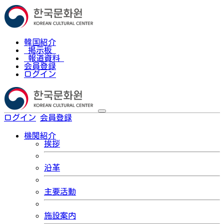
韓国紹介
掲示板
報道資料
会員登録
ログイン
ログイン
会員登録
한국어
機関紹介
挨拶
沿革
主要活動
施設案内