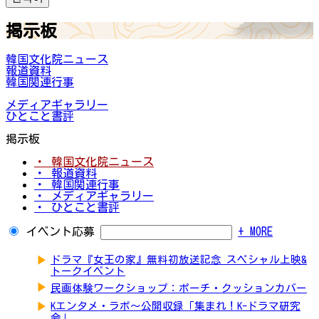
掲示板
韓国文化院ニュース
報道資料
韓国関連行事
メディアギャラリー
ひとこと書評
掲示板
・ 韓国文化院ニュース
・ 報道資料
・ 韓国関連行事
・ メディアギャラリー
・ ひとこと書評
イベント応募
+ MORE
▶
ドラマ『女王の家』無料初放送記念 スペシャル上映&
トークイベント
▶
民画体験ワークショップ：ポーチ・クッションカバー
▶
Kエンタメ・ラボ～公開収録「集まれ！K-ドラマ研究
会」