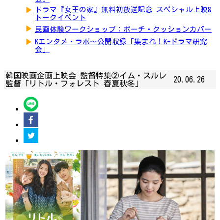
▶
ドラマ『女王の家』無料初放送記念 スペシャル上映&
トークイベント
▶
民画体験ワークショップ：ポーチ・クッションカバー
▶
Kエンタメ・ラボ～公開収録「集まれ！K-ドラマ研究
会」
韓国映画企画上映会 監督特集②イム・スルレ
20.06.26
監督「リトル・フォレスト 春夏秋冬」