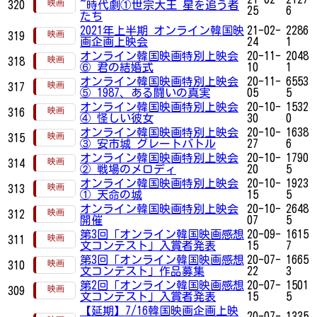
320
~時代劇①世宗大王 星を追う者
25
6
たち
2021年上半期 オンライン韓国映
21-02-
2286
319
画企画上映会
24
1
オンライン韓国映画特別上映会
20-11-
2048
318
⑥ 君の結婚式
10
1
オンライン韓国映画特別上映会
20-11-
6553
317
⑤ 1987、ある闘いの真実
05
5
オンライン韓国映画特別上映会
20-10-
1532
316
④ 怪しい彼女
30
0
オンライン韓国映画特別上映会
20-10-
1638
315
③ 安市城 グレートバトル
27
6
オンライン韓国映画特別上映会
20-10-
1790
314
② 戦場のメロディ
20
5
オンライン韓国映画特別上映会
20-10-
1923
313
① 天命の城
15
5
オンライン韓国映画特別上映会
20-10-
2648
312
開催
07
5
第3回「オンライン韓国映画感想
20-09-
1615
311
文コンテスト」入賞者発表
15
7
第3回「オンライン韓国映画感想
20-07-
1665
310
文コンテスト」作品募集
22
3
第2回「オンライン韓国映画感想
20-07-
1501
309
文コンテスト」入賞者発表
15
5
【延期】7/16韓国映画企画上映
20-07-
1335