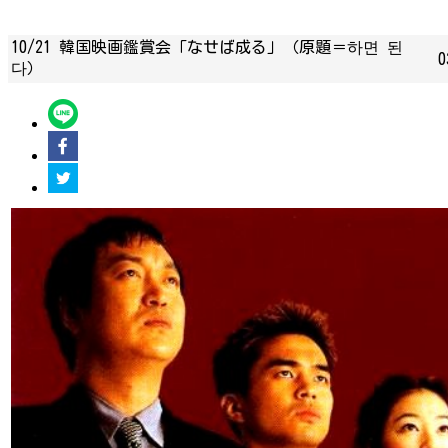
10/21 韓国映画鑑賞会「なせば成る」（原題＝하면 된
0
다）