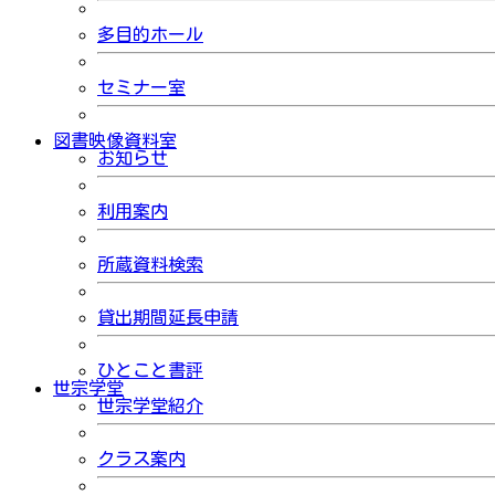
多目的ホール
セミナー室
図書映像資料室
お知らせ
利用案内
所蔵資料検索
貸出期間延長申請
ひとこと書評
世宗学堂
世宗学堂紹介
クラス案内