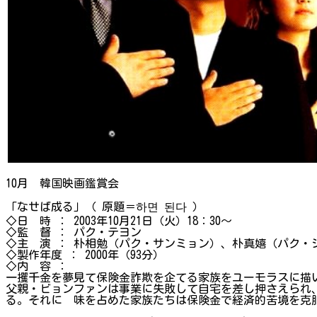
10月 韓国映画鑑賞会
「なせば成る」（ 原題＝하면 된다 ）
◇日 時 ： 2003年10月21日（火）18：30～
◇監 督 ： パク・テヨン
◇主 演 ： 朴相勉（パク・サンミョン）、朴真嬉（パク・
◇製作年度 ： 2000年（93分）
◇内 容 ：
一攫千金を夢見て保険金詐欺を企てる家族をユーモラスに描
父親・ビョンファンは事業に失敗して自宅を差し押さえら
る。それに 味を占めた家族たちは保険金で経済的苦境を克服