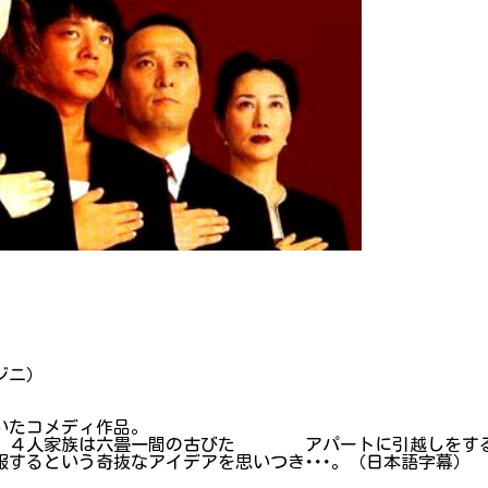
ジニ）
いたコメディ作品。
れ、４人家族は六畳一間の古びた アパートに引越しをする
するという奇抜なアイデアを思いつき･･･。（日本語字幕）