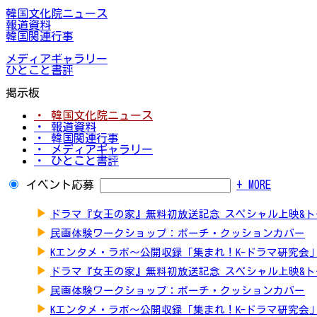
韓国文化院ニュース
報道資料
韓国関連行事
メディアギャラリー
ひとこと書評
掲示板
・ 韓国文化院ニュース
・ 報道資料
・ 韓国関連行事
・ メディアギャラリー
・ ひとこと書評
イベント応募
+ MORE
▶
ドラマ『女王の家』無料初放送記念 スペシャル上映&
▶
民画体験ワークショップ：ポーチ・クッションカバー
▶
Kエンタメ・ラボ～公開収録「集まれ！K-ドラマ研究会
▶
ドラマ『女王の家』無料初放送記念 スペシャル上映&
▶
民画体験ワークショップ：ポーチ・クッションカバー
▶
Kエンタメ・ラボ～公開収録「集まれ！K-ドラマ研究会