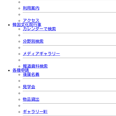
利用案内
アクセス
韓国文化院行事
カレンダーで検索
分野別検索
メディアギャラリー
報道資料検索
各種申請
後援名義
見学会
物品貸出
ギャラリーMI