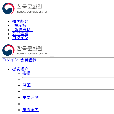
韓国紹介
掲示板
報道資料
会員登録
ログイン
ログイン
会員登録
한국어
機関紹介
挨拶
沿革
主要活動
施設案内