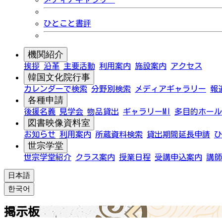
ひとこと書評
機関紹介
挨拶
沿革
主要活動
利用案内
施設案内
アクセス
韓国文化院行事
カレンダーで検索
分野別検索
メディアギャラリー
報
各種申請
後援名義
見学会
物品貸出
ギャラリーMI
多目的ホール
図書映像資料室
お知らせ
利用案内
所蔵資料検索
貸出期間延長申請
ひ
世宗学堂
世宗学堂紹介
クラス案内
授業日程
受講申込案内
講師
日本語
한국어
掲示板