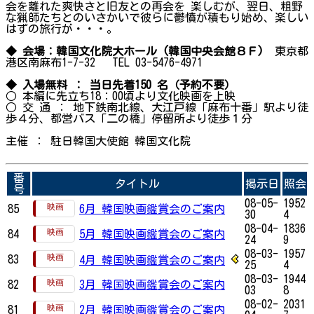
会を離れた爽快さと旧友との再会を 楽しむが、翌日、粗野
な猟師たちとのいさかいで彼らに鬱憤が積もり始め、楽しい
はずの旅行が・・・。
◆ 会場：韓国文化院大ホール (韓国中央会館８Ｆ)
東京都
港区南麻布1-7-32 TEL 03-5476-4971
◆ 入場無料 ： 当日先着150 名（予約不要）
○ 本編に先立ち18：00頃より文化映画を上映
○ 交 通 ： 地下鉄南北線、大江戸線「麻布十番」駅より徒
歩４分、都営バス「二の橋」停留所より徒歩１分
主催 ： 駐日韓国大使館 韓国文化院
番
タイトル
掲示日
照会
号
08-05-
1952
85
6月 韓国映画鑑賞会のご案内
30
4
08-04-
1836
84
5月 韓国映画鑑賞会のご案内
24
9
08-03-
1957
83
4月 韓国映画鑑賞会のご案内
25
4
08-03-
1944
82
3月 韓国映画鑑賞会のご案内
03
8
08-02-
2031
81
2月 韓国映画鑑賞会のご案内