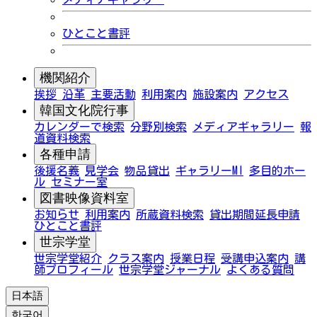
ひとこと書評
機関紹介
挨拶
沿革
主要活動
利用案内
施設案内
アクセス
韓国文化院行事
カレンダーで検索
分野別検索
メディアギャラリー
報
道資料検索
各種申請
後援名義
見学会
物品貸出
ギャラリーMI
多目的ホー
ル
セミナー室
図書映像資料室
お知らせ
利用案内
所蔵資料検索
貸出期間延長申請
ひとこと書評
世宗学堂
世宗学堂紹介
クラス案内
授業日程
受講申込案内
講
師プロフィール
世宗学堂ジャーナル
よくある質問
日本語
한국어