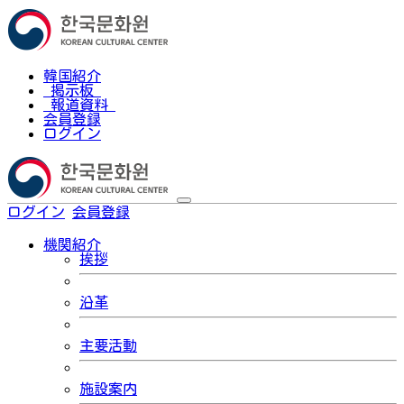
韓国紹介
掲示板
報道資料
会員登録
ログイン
ログイン
会員登録
한국어
機関紹介
挨拶
沿革
主要活動
施設案内