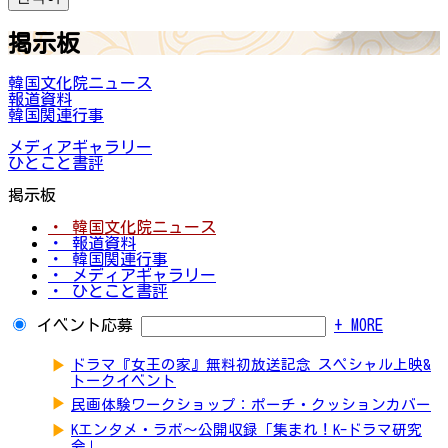
掲示板
韓国文化院ニュース
報道資料
韓国関連行事
メディアギャラリー
ひとこと書評
掲示板
・ 韓国文化院ニュース
・ 報道資料
・ 韓国関連行事
・ メディアギャラリー
・ ひとこと書評
イベント応募
+ MORE
▶
ドラマ『女王の家』無料初放送記念 スペシャル上映&
トークイベント
▶
民画体験ワークショップ：ポーチ・クッションカバー
▶
Kエンタメ・ラボ～公開収録「集まれ！K-ドラマ研究
会」