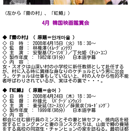
（左から「霧の村」、「虹鱒」）
4月 韓国映画鑑賞会
◆『霧の村』（ 原題＝안개마을 ）
◇ 日 時 ： 2008年4月15日（火）18：30～
◇ 監 督 ： 林権澤(ｲﾑ･ｸﾞｫﾝﾃｸ)
◇ 主 演 ： 安聖基(ｱﾝ･ｿﾝｷﾞ)／丁允姫 (ﾁｮﾝ･ﾕﾆ)
◇ 製作年度 ： 1982年(91分) 日本語字幕
◇ 内 容 ：
女・スオクは山深い村の小学校に新任教師として赴任する
が、村に入る時に異様な身なりのケチョルという男に出会
う。ケチョルは仕事もしていない上、村の人々から性的不能
者呼ばわりされているが、実はその裏で・・・。
◆『虹鱒』（ 原題＝송어 ）
◇ 日 時 ： 2008年4月24日（木）18：30～
◇ 監 督 ： 朴鐘元 (ﾊﾟｸ･ｼﾞｮﾝｳｫﾝ)
◇ 主 演 ： 姜受延(ｶﾝ･ｽﾖﾝ)／薛景求(ｿﾙ･ｷﾞｮﾝｸﾞ)
◇ 製作年度 ： 1999年(98分) 日本語字幕
◇ 内 容 ：
都会に住む銀行員のミンスとその妻と妹セファ、焼肉店を経
営するビョングァンと妻のヨンスクたちは、山奥で鱒の養殖
をする高校の同窓生・チャンヒョンの家を訪ねる。最初は都