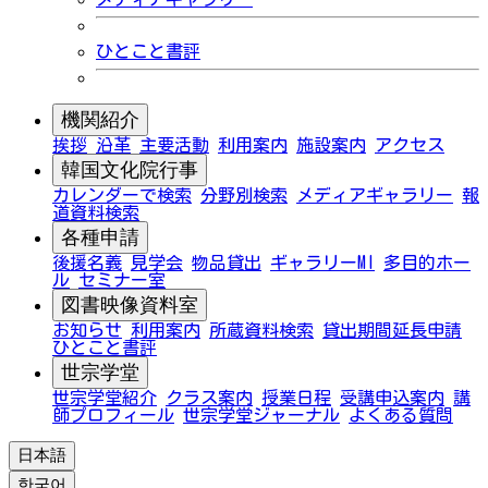
ひとこと書評
機関紹介
挨拶
沿革
主要活動
利用案内
施設案内
アクセス
韓国文化院行事
カレンダーで検索
分野別検索
メディアギャラリー
報
道資料検索
各種申請
後援名義
見学会
物品貸出
ギャラリーMI
多目的ホー
ル
セミナー室
図書映像資料室
お知らせ
利用案内
所蔵資料検索
貸出期間延長申請
ひとこと書評
世宗学堂
世宗学堂紹介
クラス案内
授業日程
受講申込案内
講
師プロフィール
世宗学堂ジャーナル
よくある質問
日本語
한국어