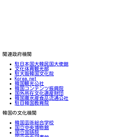
関連政府機関
駐日本国大韓民国大使館
文化体育観光部
駐大阪韓国文化院
Korea.net
韓国観光公社
韓国コンテンツ振興院
国外所在文化遺産財団
韓国農水産食品流通公社
駐日韓国教育院
韓国の文化機関
韓国芸術総合学校
国立中央博物館
国立国語院