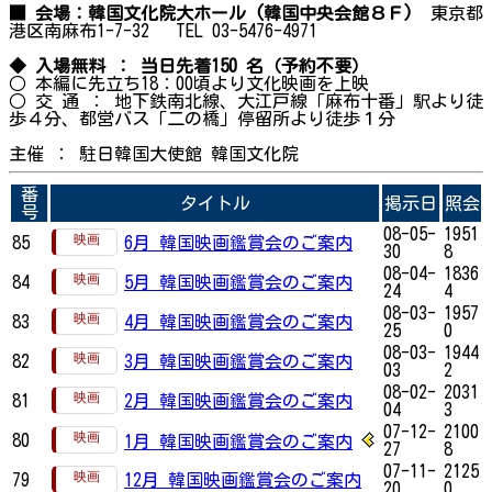
■ 会場：韓国文化院大ホール (韓国中央会館８Ｆ)
東京都
港区南麻布1-7-32 TEL 03-5476-4971
◆ 入場無料 ： 当日先着150 名（予約不要）
○ 本編に先立ち18：00頃より文化映画を上映
○ 交 通 ： 地下鉄南北線、大江戸線「麻布十番」駅より徒
歩４分、都営バス「二の橋」停留所より徒歩１分
主催 ： 駐日韓国大使館 韓国文化院
番
タイトル
掲示日
照会
号
08-05-
1951
85
6月 韓国映画鑑賞会のご案内
30
8
08-04-
1836
84
5月 韓国映画鑑賞会のご案内
24
4
08-03-
1957
83
4月 韓国映画鑑賞会のご案内
25
0
08-03-
1944
82
3月 韓国映画鑑賞会のご案内
03
2
08-02-
2031
81
2月 韓国映画鑑賞会のご案内
04
3
07-12-
2100
80
1月 韓国映画鑑賞会のご案内
27
8
07-11-
2125
79
12月 韓国映画鑑賞会のご案内
20
0