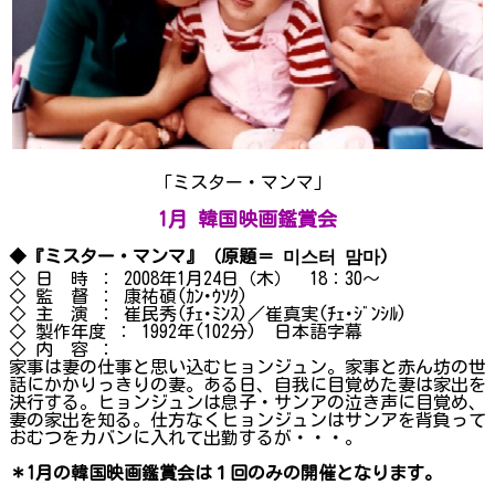
｢ミスター・マンマ」
1月 韓国映画鑑賞会
◆『ミスター・マンマ』（原題＝ 미스터 맘마）
◇ 日 時 ： 2008年1月24日（木） 18：30～
◇ 監 督 ： 康祐碩(ｶﾝ･ｳｿｸ)
◇ 主 演 ： 崔民秀(ﾁｪ･ﾐﾝｽ)／崔真実(ﾁｪ･ｼﾞﾝｼﾙ)
◇ 製作年度 ： 1992年(102分) 日本語字幕
◇ 内 容 ：
家事は妻の仕事と思い込むヒョンジュン。家事と赤ん坊の世
話にかかりっきりの妻。ある日、自我に目覚めた妻は家出を
決行する。ヒョンジュンは息子・サンアの泣き声に目覚め、
妻の家出を知る。仕方なくヒョンジュンはサンアを背負って
おむつをカバンに入れて出勤するが・・・。
＊1月の韓国映画鑑賞会は１回のみの開催となります。