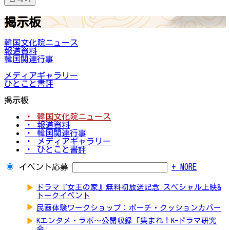
掲示板
韓国文化院ニュース
報道資料
韓国関連行事
メディアギャラリー
ひとこと書評
掲示板
・ 韓国文化院ニュース
・ 報道資料
・ 韓国関連行事
・ メディアギャラリー
・ ひとこと書評
イベント応募
+ MORE
▶
ドラマ『女王の家』無料初放送記念 スペシャル上映&
トークイベント
▶
民画体験ワークショップ：ポーチ・クッションカバー
▶
Kエンタメ・ラボ～公開収録「集まれ！K-ドラマ研究
会」