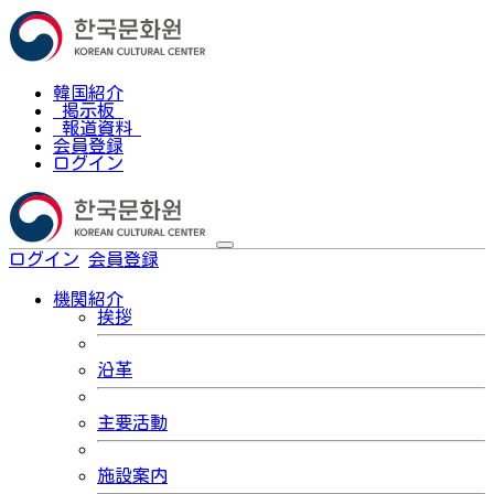
韓国紹介
掲示板
報道資料
会員登録
ログイン
ログイン
会員登録
한국어
機関紹介
挨拶
沿革
主要活動
施設案内