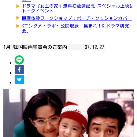
▶
ドラマ『女王の家』無料初放送記念 スペシャル上映&
トークイベント
▶
民画体験ワークショップ：ポーチ・クッションカバー
▶
Kエンタメ・ラボ～公開収録「集まれ！K-ドラマ研究
会」
1月 韓国映画鑑賞会のご案内
07.12.27