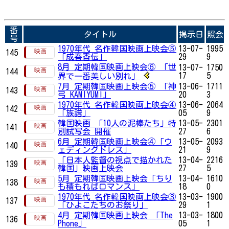
番
タイトル
掲示日
照会
号
1970年代 名作韓国映画上映会⑤
13-07-
1995
145
「成春香伝」
29
9
8月 定期韓国映画上映会⑥ 「世
13-07-
1750
144
17
5
界で一番美しい別れ」
7月 定期韓国映画上映会⑤ 「神
13-06-
1711
143
弓 KAMIYUMI」
20
3
1970年代 名作韓国映画上映会④
13-06-
2064
142
「族譜」
05
9
韓国映画 「10人の泥棒たち」特
13-05-
2301
141
別試写会 開催
27
6
6月 定期韓国映画上映会④「ウ
13-05-
2093
140
ェディングドレス」
21
9
「日本人監督の視点で描かれた
13-04-
2216
139
韓国」映画上映会
27
5
5月 定期韓国映画上映会「ちり
13-04-
1610
138
も積もればロマンス」
18
0
1970年代 名作韓国映画上映会③
13-03-
1900
137
「ひよこたちのお祭り」
29
1
4月 定期韓国映画上映会 「The
13-03-
1800
136
Phone」
05
1