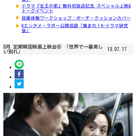
▶
ドラマ『女王の家』無料初放送記念 スペシャル上映&
トークイベント
▶
民画体験ワークショップ：ポーチ・クッションカバー
▶
Kエンタメ・ラボ～公開収録「集まれ！K-ドラマ研究
会」
8月 定期韓国映画上映会⑥ 「世界で一番美し
13.07.17
い別れ」