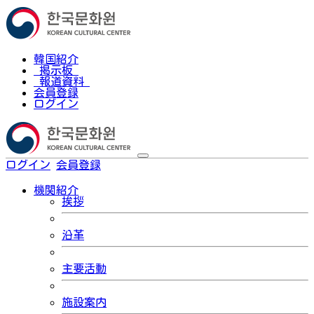
韓国紹介
掲示板
報道資料
会員登録
ログイン
ログイン
会員登録
한국어
機関紹介
挨拶
沿革
主要活動
施設案内