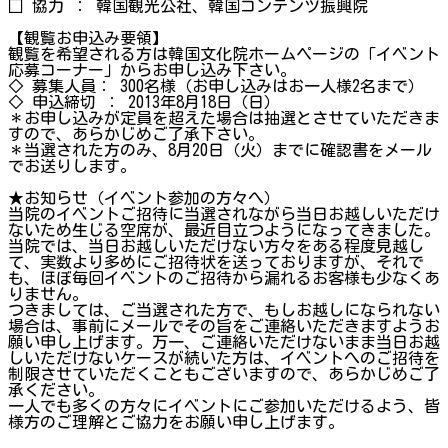
□ 協力 ： 韓国観光公社、韓国コンテンツ振興院
【観覧お申込み要領】
観覧を希望される方は韓国文化院ホームページの「イベント
応募コーナー」からお申し込み下さい。
◇ 募集人員： 300名様（お申し込みはお一人様2名まで）
◇ 申込締切 ： 2013年8月18日（日）
＊お申し込みが定員を超えた場合は抽選とさせていただきま
すので、あらかじめご了承下さい。
＊当選された方のみ、8月20日（火）までに確認書をメール
でお送りします。
★お知らせ（イベント参加の方々へ）
当院のイベントご招待に当選されながら当日お越しいただけ
ないため生じる空席が、最近目立つようになってきました。
当院では、当日お越しいただけない方々をある程度見越し
て、実数より多めにご招待状を送っておりますが、それで
も、ほぼ毎回イベントのご招待から漏れるお客様も少なくあ
りません。
つきましては、ご当選された方で、もしお越しになられない
場合は、事前にメールでその旨をご連絡いただきますようお
願い申し上げます。万一、ご連絡いただけないまま当日お越
しいただけないケースが続いた方は、イベントへのご招待を
制限させていただくこともございますので、あらかじめご了
承ください。
一人でも多くの方々にイベントにご参加いただけるよう、皆
様方のご理解とご協力をお願い申し上げます。