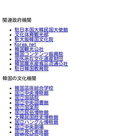
関連政府機関
駐日本国大韓民国大使館
文化体育観光部
駐大阪韓国文化院
Korea.net
韓国観光公社
韓国コンテンツ振興院
国外所在文化遺産財団
韓国農水産食品流通公社
駐日韓国教育院
韓国の文化機関
韓国芸術総合学校
国立中央博物館
国立国語院
国立中央図書館
国立国楽院
国立民俗博物館
大韓民国歴史博物館
国立ハングル博物館
国立中央劇場
国立現代美術館