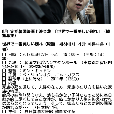
8
月 定期韓国映画上映会⑥ 「世界で一番美しい別れ」（観
覧募集）
世界
で
一番美
しい
別
れ
（原題：
세상에서
가장
아름다운
이
별
）
□ 日時 ：2013年8月27日（火） 19：00～ （開場：18：
30）
□ 会場 ： 韓国文化院ハンマダンホール （東京都新宿区四
谷4-4-10 TEL 03-3357-5970）
□ 監督 ：ミン・ギュドン
□ 主演 ：ペ・ジョンオク、キム・ガプス
□ 製作年（上映時間）： 2011年（125分）
□ 内容
家族の死を通して、夫婦の在り方、家族の在り方を描いた家
族の物語。
痴呆の姑や無関心な夫、落ち着かない子供たちのために毎日
献身的に尽くしてきた女性が、癌にかかり人生を終えなけれ
ばならなくなってしまう。そして、家族たちとの離別の瞬間
が訪れるが･･･。（日本語字幕）
□ 主催 ： 駐日韓国大使館 韓国文化院