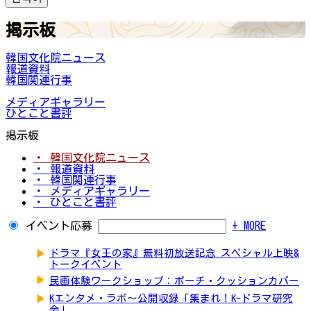
掲示板
韓国文化院ニュース
報道資料
韓国関連行事
メディアギャラリー
ひとこと書評
掲示板
・ 韓国文化院ニュース
・ 報道資料
・ 韓国関連行事
・ メディアギャラリー
・ ひとこと書評
イベント応募
+ MORE
▶
ドラマ『女王の家』無料初放送記念 スペシャル上映&
トークイベント
▶
民画体験ワークショップ：ポーチ・クッションカバー
▶
Kエンタメ・ラボ～公開収録「集まれ！K-ドラマ研究
会」