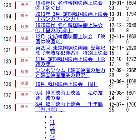
1970年代 名作韓国映画上映会
13-01-
1864
135
②「嫁ぐ日」
30
9
2013年 3月 定期韓国映画上映会
13-01-
1794
134
「バンガ？バンガ！」
30
3
1970年代 名作韓国映画上映会
12-12-
2046
133
①「星の3兄弟」
18
9
12月 定期韓国映画上映会 「映
12-11-
1883
132
画は映画だ」
21
6
第25回 東京国際映画祭 受賞記
12-11-
2320
131
念『未熟な犯罪者』 特別上映会
15
2
11月 定期韓国映画上映会 「永
12-10-
1722
130
遠の魂」
17
6
シンポジウム「韓国映画の魅力
12-09-
2388
129
と韓国映画産業の現況」
28
9
12-09-
1508
128
10月 韓国映画上映会 「M」
21
7
9月 韓国映画上映会 「私の友
12-08-
1801
127
達、彼の妻」
24
3
8月 韓国映画上映会 「千年鶴
12-07-
1765
126
（천년학）」
25
0
Previous
«
11
12
13
14