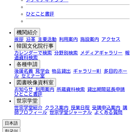
ひとこと書評
機関紹介
挨拶
沿革
主要活動
利用案内
施設案内
アクセス
韓国文化院行事
カレンダーで検索
分野別検索
メディアギャラリー
報
道資料検索
各種申請
後援名義
見学会
物品貸出
ギャラリーMI
多目的ホー
ル
セミナー室
図書映像資料室
お知らせ
利用案内
所蔵資料検索
貸出期間延長申請
ひとこと書評
世宗学堂
世宗学堂紹介
クラス案内
授業日程
受講申込案内
講
師プロフィール
世宗学堂ジャーナル
よくある質問
日本語
한국어