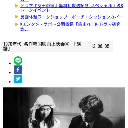
▶
ドラマ『女王の家』無料初放送記念 スペシャル上映&
トークイベント
▶
民画体験ワークショップ：ポーチ・クッションカバー
▶
Kエンタメ・ラボ～公開収録「集まれ！K-ドラマ研究
会」
1970年代 名作韓国映画上映会④ 「族
13.06.05
譜」