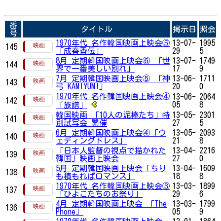
番
タイトル
掲示日
照会
号
1970年代 名作韓国映画上映会⑤
13-07-
1995
145
「成春香伝」
29
5
8月 定期韓国映画上映会⑥ 「世
13-07-
1749
144
界で一番美しい別れ」
17
9
7月 定期韓国映画上映会⑤ 「神
13-06-
1711
143
弓 KAMIYUMI」
20
0
1970年代 名作韓国映画上映会④
13-06-
2064
142
05
8
「族譜」
韓国映画 「10人の泥棒たち」特
13-05-
2301
141
別試写会 開催
27
5
6月 定期韓国映画上映会④「ウ
13-05-
2093
140
ェディングドレス」
21
8
「日本人監督の視点で描かれた
13-04-
2216
139
韓国」映画上映会
27
0
5月 定期韓国映画上映会「ちり
13-04-
1609
138
も積もればロマンス」
18
8
1970年代 名作韓国映画上映会③
13-03-
1899
137
「ひよこたちのお祭り」
29
6
4月 定期韓国映画上映会 「The
13-03-
1799
136
Phone」
05
9