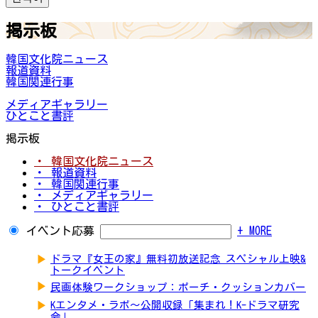
掲示板
韓国文化院ニュース
報道資料
韓国関連行事
メディアギャラリー
ひとこと書評
掲示板
・ 韓国文化院ニュース
・ 報道資料
・ 韓国関連行事
・ メディアギャラリー
・ ひとこと書評
イベント応募
+ MORE
▶
ドラマ『女王の家』無料初放送記念 スペシャル上映&
トークイベント
▶
民画体験ワークショップ：ポーチ・クッションカバー
▶
Kエンタメ・ラボ～公開収録「集まれ！K-ドラマ研究
会」