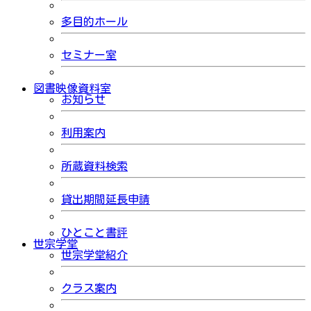
多目的ホール
セミナー室
図書映像資料室
お知らせ
利用案内
所蔵資料検索
貸出期間延長申請
ひとこと書評
世宗学堂
世宗学堂紹介
クラス案内