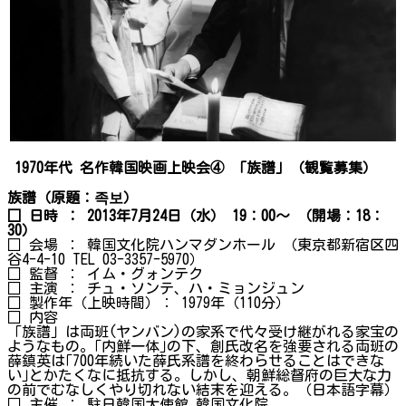
1970
年代 名作韓国映画上映会④ 「族譜」（観覧募集）
族譜（原題：
족보
）
□ 日時 ： 2013年7月24日（水） 19：00～ （開場：18：
30）
□ 会場 ： 韓国文化院ハンマダンホール （東京都新宿区四
谷4-4-10 TEL 03-3357-5970）
□ 監督 ： イム・グォンテク
□ 主演 ： チュ・ソンテ、ハ・ミョンジュン
□ 製作年（上映時間）： 1979年（110分）
□ 内容
「族譜」は両班(ヤンバン)の家系で代々受け継がれる家宝の
ようなもの。｢内鮮一体｣の下、創氏改名を強要される両班の
薛鎮英は｢700年続いた薛氏系譜を終わらせることはできな
い｣とかたくなに抵抗する。しかし、朝鮮総督府の巨大な力
の前でむなしくやり切れない結末を迎える。（日本語字幕）
□ 主催 ： 駐日韓国大使館 韓国文化院