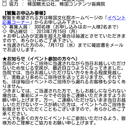
□ 協力 ： 韓国観光公社、韓国コンテンツ振興院
【観覧お申込み要領】
観覧を希望される方は韓国文化院ホームページの「
イベント
応募コーナー
」からお申し込み下さい。
◇ 募集人員： 300名様（お申し込みはお一人様2名まで）
◇ 申込締切 ： 2013年7月15日（月）
＊お申し込みが定員を超えた場合は抽選とさせていただきま
すので、あらかじめご了承下さい。
＊当選された方のみ、7月17日（水）までに確認書をメール
でお送りします。
★お知らせ（イベント参加の方々へ）
当院のイベントご招待に当選されながら当日お越しいただけ
ないため生じる空席が、最近目立つようになってきました。
当院では、当日お越しいただけない方々をある程度見越し
て、実数より多めにご招待状を送っておりますが、それで
も、ほぼ毎回イベントのご招待から漏れるお客様も少なくあ
りません。
つきましては、ご当選された方で、もしお越しになられない
場合は、事前にメールでその旨をご連絡いただきますようお
願い申し上げます。万一、ご連絡いただけないまま当日お越
しいただけないケースが続いた方は、イベントへのご招待を
制限させていただくこともございますので、あらかじめご了
承ください。
一人でも多くの方々にイベントにご参加いただけるよう、皆
様方のご理解とご協力をお願い申し上げます。