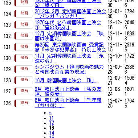
1970年代 名作韓国映画上映会
13-01-
1864
135
②「嫁ぐ日」
30
6
2013年 3月 定期韓国映画上映会
13-01-
1794
134
「バンガ？バンガ！」
30
0
1970年代 名作韓国映画上映会
12-12-
2046
133
①「星の3兄弟」
18
6
12月 定期韓国映画上映会 「映
12-11-
1883
132
画は映画だ」
21
3
第25回 東京国際映画祭 受賞記
12-11-
2319
131
念『未熟な犯罪者』 特別上映会
15
5
11月 定期韓国映画上映会 「永
12-10-
1722
130
遠の魂」
17
1
シンポジウム「韓国映画の魅力
12-09-
2388
129
と韓国映画産業の現況」
28
3
12-09-
1508
128
10月 韓国映画上映会 「M」
21
4
9月 韓国映画上映会 「私の友
12-08-
1801
127
達、彼の妻」
24
1
8月 韓国映画上映会 「千年鶴
12-07-
1764
126
（천년학）」
25
5
Previous
«
11
12
13
14
15