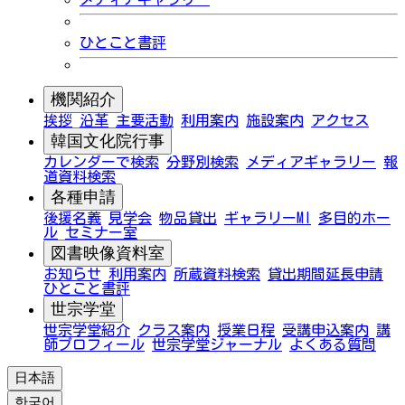
ひとこと書評
機関紹介
挨拶
沿革
主要活動
利用案内
施設案内
アクセス
韓国文化院行事
カレンダーで検索
分野別検索
メディアギャラリー
報
道資料検索
各種申請
後援名義
見学会
物品貸出
ギャラリーMI
多目的ホー
ル
セミナー室
図書映像資料室
お知らせ
利用案内
所蔵資料検索
貸出期間延長申請
ひとこと書評
世宗学堂
世宗学堂紹介
クラス案内
授業日程
受講申込案内
講
師プロフィール
世宗学堂ジャーナル
よくある質問
日本語
한국어