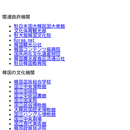
関連政府機関
駐日本国大韓民国大使館
文化体育観光部
駐大阪韓国文化院
Korea.net
韓国観光公社
韓国コンテンツ振興院
国外所在文化遺産財団
韓国農水産食品流通公社
駐日韓国教育院
韓国の文化機関
韓国芸術総合学校
国立中央博物館
国立国語院
国立中央図書館
国立国楽院
国立民俗博物館
大韓民国歴史博物館
国立ハングル博物館
国立中央劇場
国立現代美術館
韓国政策放送院