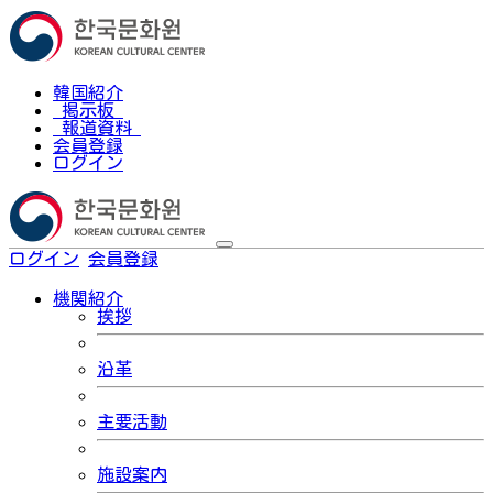
韓国紹介
掲示板
報道資料
会員登録
ログイン
ログイン
会員登録
한국어
機関紹介
挨拶
沿革
主要活動
施設案内