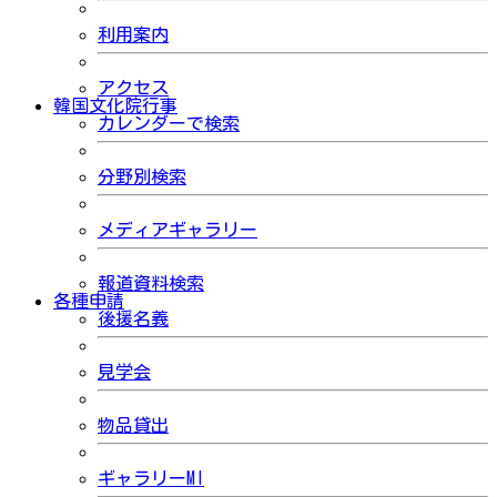
利用案内
アクセス
韓国文化院行事
カレンダーで検索
分野別検索
メディアギャラリー
報道資料検索
各種申請
後援名義
見学会
物品貸出
ギャラリーMI