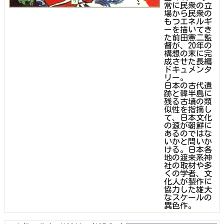
常に民衆の立
場から民衆の
もつエネルギ
ーを描いてき
た前田憲二監
督が、20年の
構想の末に完
成させた長編
ドキュメンタ
リー。
日本の古代遺
跡と韓半島に
残る古墳の類
似性を指摘し
て、日本文化
の源が朝鮮に
あるのではな
いかと問いか
ける。日本各
地の渡来系神
社の取材や多
くの学者、文
化人が製作に
協力した雄大
なスケールの
異色作。