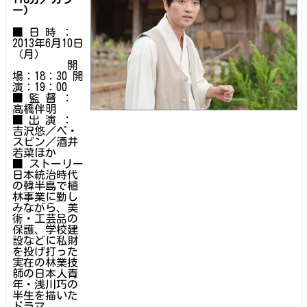
ー）
■ 日 時 ：
2013年6月10日
（月）
開
場：18：30 開
演：19：00
■ 監 督 ：
高橋伴明
■ 出 演 ：
吉沢悠／ペ・
スビン／酒井
若菜ほか
■ ストーリー
日本統治時代
の韓半島で植
林事業に勤し
みながら、美
術・工芸品の
保護、学校建
設などに私財
を投げ打った
実在の林業技
師の日本人青
年・浅川巧の
半生を描いた
ドラマ。