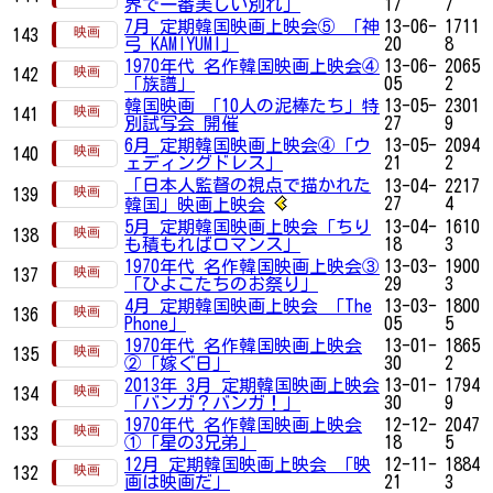
界で一番美しい別れ」
17
7
7月 定期韓国映画上映会⑤ 「神
13-06-
1711
143
弓 KAMIYUMI」
20
8
1970年代 名作韓国映画上映会④
13-06-
2065
142
「族譜」
05
2
韓国映画 「10人の泥棒たち」特
13-05-
2301
141
別試写会 開催
27
9
6月 定期韓国映画上映会④「ウ
13-05-
2094
140
ェディングドレス」
21
2
「日本人監督の視点で描かれた
13-04-
2217
139
27
4
韓国」映画上映会
5月 定期韓国映画上映会「ちり
13-04-
1610
138
も積もればロマンス」
18
3
1970年代 名作韓国映画上映会③
13-03-
1900
137
「ひよこたちのお祭り」
29
3
4月 定期韓国映画上映会 「The
13-03-
1800
136
Phone」
05
5
1970年代 名作韓国映画上映会
13-01-
1865
135
②「嫁ぐ日」
30
2
2013年 3月 定期韓国映画上映会
13-01-
1794
134
「バンガ？バンガ！」
30
9
1970年代 名作韓国映画上映会
12-12-
2047
133
①「星の3兄弟」
18
5
12月 定期韓国映画上映会 「映
12-11-
1884
132
画は映画だ」
21
3