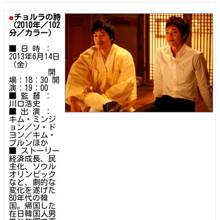
チョルラの詩
（2010年／102
分／カラー）
■ 日 時 ：
2013年6月14日
（金）
開
場：18：30 開
演：19：00
■ 監 督 ：
川口浩史
■ 出 演 ：
キム・ミンジ
ョン／ソ・ド
ヨン／キム・
プルンほか
■ ストーリー
経済成長、民
主化、ソウル
オリンピック
など、劇的な
変化を遂げた
80年代の韓
国。帰国した
在日韓国人男