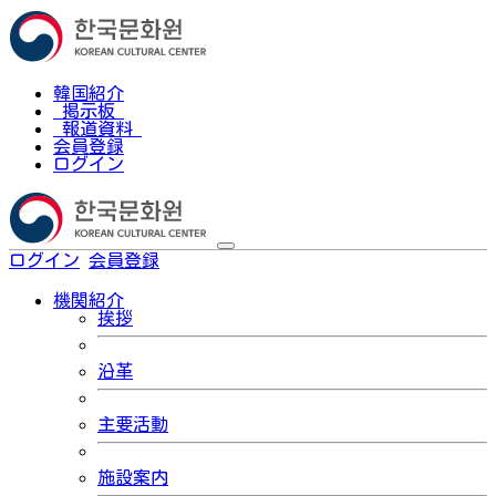
韓国紹介
掲示板
報道資料
会員登録
ログイン
ログイン
会員登録
한국어
機関紹介
挨拶
沿革
主要活動
施設案内