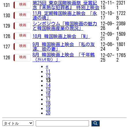
第25回 東京国際映画祭 受賞記
12-11-
2321
131
念『未熟な犯罪者』 特別上映会
15
1
11月 定期韓国映画上映会 「永
12-10-
1722
130
遠の魂」
17
8
シンポジウム「韓国映画の魅力
12-09-
2389
129
と韓国映画産業の現況」
28
4
12-09-
1509
128
10月 韓国映画上映会 「M」
21
0
9月 韓国映画上映会 「私の友
12-08-
1801
127
達、彼の妻」
24
5
8月 韓国映画上映会 「千年鶴
12-07-
1765
126
（천년학）」
25
2
Previous
«
11
12
13
14
15
16
17
18
19
20