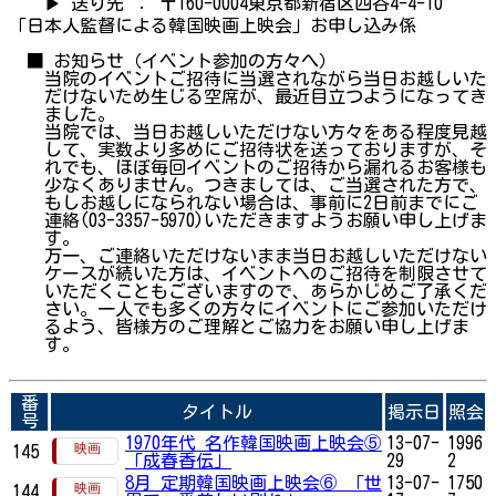
▶ 送り先 ： 〒160-0004東京都新宿区四谷4-4-10
「日本人監督による韓国映画上映会」お申し込み係
■ お知らせ（イベント参加の方々へ）
当院のイベントご招待に当選されながら当日お越しいた
だけないため生じる空席が、最近目立つようになってき
ました。
当院では、当日お越しいただけない方々をある程度見越
して、実数より多めにご招待状を送っておりますが、そ
れでも、ほぼ毎回イベントのご招待から漏れるお客様も
少なくありません。つきましては、ご当選された方で、
もしお越しになられない場合は、事前に2日前までにご
連絡(03-3357-5970)いただきますようお願い申し上げま
す。
万一、ご連絡いただけないまま当日お越しいただけない
ケースが続いた方は、イベントへのご招待を制限させて
いただくこともございますので、あらかじめご了承くだ
さい。一人でも多くの方々にイベントにご参加いただけ
るよう、皆様方のご理解とご協力をお願い申し上げま
す。
番
タイトル
掲示日
照会
号
1970年代 名作韓国映画上映会⑤
13-07-
1996
145
「成春香伝」
29
2
8月 定期韓国映画上映会⑥ 「世
13-07-
1750
144