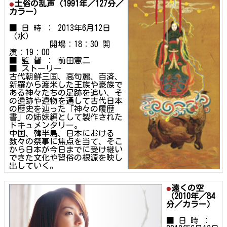
土俗の乱声（1991年／127分／
カラー）
■ 日 時 ： 2013年6月12日
（水）
開場：18：30 開
演：19：00
■ 監 督 ： 前田憲二
■ ストーリー
古代朝鮮三国、高句麗、百済、
新羅から渡米した王族や豪族で
ある神々たちの足跡を追い、そ
の遺跡や遺物を通して古代日本
の歴史を辿った「神々の履歴
書」の姉妹編として製作された
ドキュメンタリー。
中国、韓半島、日本における
数々の祭事に焦点を当て、そこ
から日本が今日までに受け継い
できた文化や習俗の根源を映し
出していく。
遠くの空
（2010年／84
分／カラー）
■ 日 時 ：