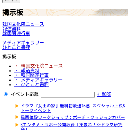
掲示板
韓国文化院ニュース
報道資料
韓国関連行事
メディアギャラリー
ひとこと書評
掲示板
・ 韓国文化院ニュース
・ 報道資料
・ 韓国関連行事
・ メディアギャラリー
・ ひとこと書評
イベント応募
+ MORE
▶
ドラマ『女王の家』無料初放送記念 スペシャル上映&
トークイベント
▶
民画体験ワークショップ：ポーチ・クッションカバー
▶
Kエンタメ・ラボ～公開収録「集まれ！K-ドラマ研究
会」