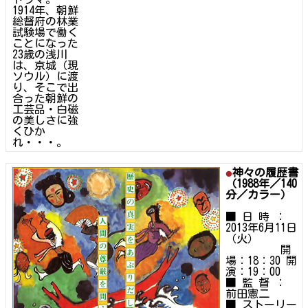
1914年、朝鮮
総督府の林業
試験場で働く
ことになった
23歳の浅川
は、京城（現
ソウル）に渡
り、そこで出
合った朝鮮の
工芸品・白磁
の美しさに強
くひか
れ・・・。
神々の履歴書
（1988年／140
分／カラー）
■ 日 時 ：
2013年6月11日
（火）
開
場：18：30 開
演：19：00
■ 監 督 ：
前田憲二
■ ストーリー