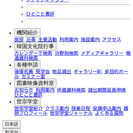
ひとこと書評
機関紹介
挨拶
沿革
主要活動
利用案内
施設案内
アクセス
韓国文化院行事
カレンダーで検索
分野別検索
メディアギャラリー
報
道資料検索
各種申請
後援名義
見学会
物品貸出
ギャラリーMI
多目的ホー
ル
セミナー室
図書映像資料室
お知らせ
利用案内
所蔵資料検索
貸出期間延長申請
ひとこと書評
世宗学堂
世宗学堂紹介
クラス案内
授業日程
受講申込案内
講
師プロフィール
世宗学堂ジャーナル
よくある質問
日本語
한국어