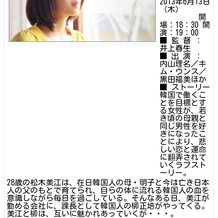
2013年6月13日
（木）
開
場：18：30 開
演：19：00
■ 監 督 ：
井上春生
■ 出 演 ：
内山理名／キ
ム・ウンス／
黒田福美ほか
■ ストーリー
韓国で働くこ
とを目標とす
る女性が、若
き頃の母親と
同じ男性を好
きになったこ
とにより、悲
しい恋と運命
に翻弄されて
いくラブスト
ーリー。
28歳の松木美江は、在日韓国人の母・明子と今は亡き日本
人の父のもとで育てられ、自らの体に流れる韓国人の血を
意識しながら毎日を過ごしている。そんなある日、美江が
勤める会社に、課長として韓国人の柳正培がやってくる。
美江と柳は、互いに魅かれあっていくが・・・。