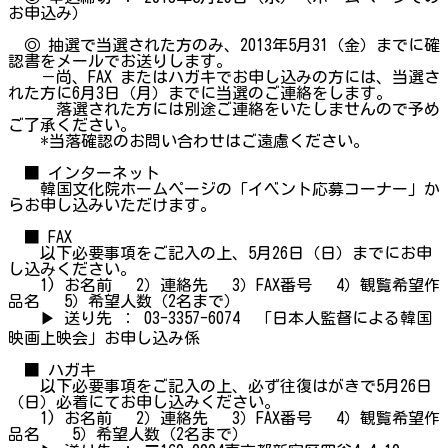
お申込み）
◎ 抽選で当選された方のみ、2013年5月31（金）までに確
認書をメールでお送りします。
－尚、FAX またはハガキでお申し込みの方には、当選さ
れた方に6月3日（月）までに当選のご連絡をします。
落選された方には別途ご連絡をいたしませんので予め
ご了承ください。
*当落確認のお問い合わせはご遠慮ください。
■ インターネット
韓国文化院ホームページの「イベント応募コーナー」か
らお申し込みいただけます。
■ FAX
以下必要事項をご記入の上、5月26日（日）までにお申
し込みください。
1) お名前 2）連絡先 3）FAX番号 4）観覧希望作
品名 5）希望人数（2名まで）
▶ 送り先 ： 03-3357-6074 「日本人監督による韓国
映画上映会」お申し込み係
■ ハガキ
以下必要事項をご記入の上、必ず往復はがきで5月26日
（日）必着にてお申し込みください。
1) お名前 2）連絡先 3）FAX番号 4）観覧希望作
品名 5）希望人数（2名まで）