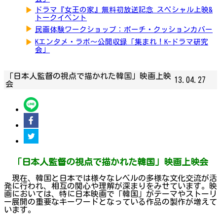
▶
ドラマ『女王の家』無料初放送記念 スペシャル上映&
トークイベント
▶
民画体験ワークショップ：ポーチ・クッションカバー
▶
Kエンタメ・ラボ～公開収録「集まれ！K-ドラマ研究
会」
「日本人監督の視点で描かれた韓国」映画上映
13.04.27
会
「日本人監督の視点で描かれた韓国」映画上映会
現在、韓国と日本では様々なレベルの多様な文化交流が活
発に行われ、相互の関心や理解が深まりをみせています。映
画においては、特に日本映画で「韓国」がテーマやストーリ
ー展開の重要なキーワードとなっている作品の製作が増えて
います。