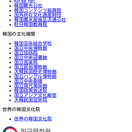
Korea.net
韓国観光公社
韓国コンテンツ振興院
国外所在文化遺産財団
韓国農水産食品流通公社
駐日韓国教育院
韓国の文化機関
韓国芸術総合学校
国立中央博物館
国立国語院
国立中央図書館
国立国楽院
国立民俗博物館
大韓民国歴史博物館
国立ハングル博物館
国立中央劇場
国立現代美術館
韓国政策放送院
国立アジア文化殿堂
大韓民国芸術院
世界の韓国文化院
世界の韓国文化院