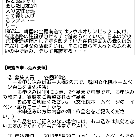
性と故郷で再
会した旧友が1
人の女性を巡
って繰り広げ
るラブストー
リー。
1987年、韓国の全羅南道ではソウルオリンピックに向け、
高速道路の建設が急ピッチで進められていた。日本の学校
で非常勤講師として詩を教えていた在日韓国人の幸久は数
年ぶりに祖父の故郷を訪れ、そこに暮らす人々とのふれあ
いの中で悩み、そして葛藤する・・・。
【観覧お申し込み要領】
◎ 募集人員 ： 各回300名
－お申し込みはお一人様2名まで。韓国文化院ホームペ
ージ会員を優先招待）
－お申込みは1回につき、2作品まで可能です。お申込み
の際には、観覧をご希望される作品名
を必ずご明記ください。（文化院ホームページの「イ
ベント応募コーナー」から
お申込みの方は内容の欄に作品名をご記入くださ
い。）
＊作品名のご記入のない場合には、お申込みは無効とな
りますのでくれぐれもご注意ください。
◎ 申込締切 ： 2013年5月29日（水）（ホームページでの