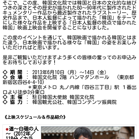
そこで、この度、韓国文化院では韓国と日本の文化的な結び
つきの深さとその歴史が描かれた80～90年代に製作されたド
キュメンタリー作品から最近製作されたラブストーリー、歴
史作品まで、日本人監督によって描かれた「韓国」をテーマ
にした様々な作品を上映する「日本人監督の視点で描かれた
韓国」映画上映会を開催することになりました。
この度のイベントを通じて、韓国映画で描かれる韓国とはま
た違う、日本映画で描かれる様々な「韓国」の姿をお楽しみ
いただければと思います。
是非ご観覧いただけますよう多くの皆様の奮ってのお申込み
をお待ちしております！
◇ 期 間
： 2013年6月10日（月）～14日（金）
◇ 会 場
： 韓国文化院 2階 ハンマダンホール (東京都
新宿区四谷4-4-10)
＊東京メトロ 丸ノ内線「四谷三丁目」駅 １番出
口より徒歩3分東口
◇ 主 催
： 駐日韓国大使館 韓国文化院
◇ 協 力
： 韓国観光公社、韓国コンテンツ振興院
《上映スケジュール＆作品紹介》
道～白磁の人
～（2012年／
118分／カラ