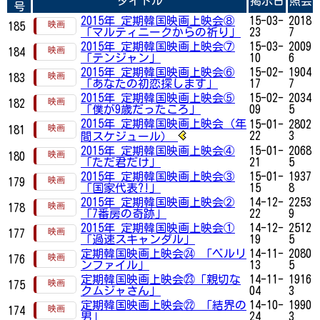
タイトル
掲示日
照会
号
2015年 定期韓国映画上映会⑧
15-03-
2018
185
「マルティニークからの祈り」
23
7
2015年 定期韓国映画上映会⑦
15-03-
2009
184
「テンジャン」
10
6
2015年 定期韓国映画上映会⑥
15-02-
1904
183
「あなたの初恋探します」
17
7
2015年 定期韓国映画上映会⑤
15-02-
2034
182
「僕が9歳だったころ」
09
5
2015年 定期韓国映画上映会（年
15-01-
2802
181
22
3
間スケジュール）
2015年 定期韓国映画上映会④
15-01-
2068
180
「ただ君だけ」
21
5
2015年 定期韓国映画上映会③
15-01-
1937
179
「国家代表?!」
15
8
2015年 定期韓国映画上映会②
14-12-
2253
178
「7番房の奇跡」
22
9
2015年 定期韓国映画上映会①
14-12-
2512
177
「過速スキャンダル」
19
5
定期韓国映画上映会㉔ 「ベルリ
14-11-
2080
176
ンファイル」
13
5
定期韓国映画上映会㉓「親切な
14-11-
1916
175
クムジャさん」
04
3
定期韓国映画上映会㉒ 「結界の
14-10-
1990
174
男」
24
3