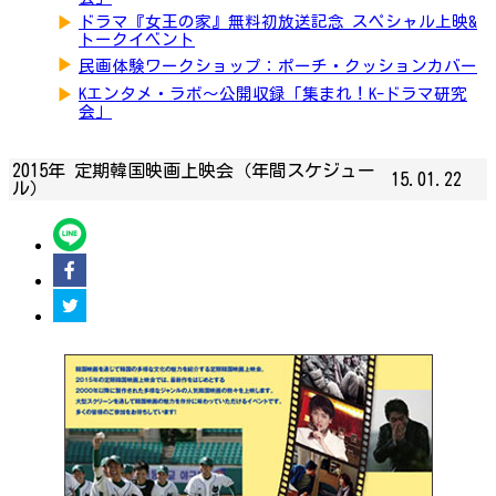
▶
ドラマ『女王の家』無料初放送記念 スペシャル上映&
トークイベント
▶
民画体験ワークショップ：ポーチ・クッションカバー
▶
Kエンタメ・ラボ～公開収録「集まれ！K-ドラマ研究
会」
2015年 定期韓国映画上映会（年間スケジュー
15.01.22
ル）