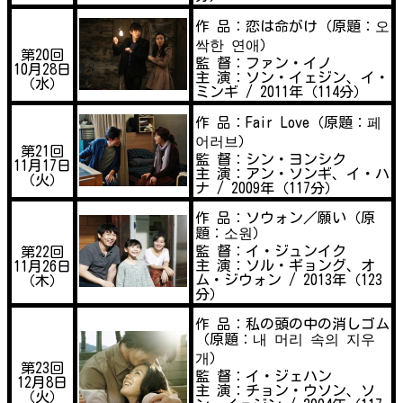
作 品：恋は命がけ（原題：오
싹한 연애）
第20回
監 督：ファン・イノ
10月28日
主 演：ソン・イェジン、イ・
（水）
ミンギ / 2011年（114分）
作 品：Fair Love（原題：페
어러브）
第21回
監 督：シン・ヨンシク
11月17日
主 演：アン・ソンギ、イ・ハ
（火）
ナ / 2009年（117分）
作 品：ソウォン／願い（原
題：소원）
監 督：イ・ジュンイク
第22回
主 演：ソル・ギョング、オ
11月26日
ム・ジウォン / 2013年（123
（木）
分）
作 品：私の頭の中の消しゴム
（原題：내 머리 속의 지우
개）
第23回
監 督：イ・ジェハン
12月8日
主 演：チョン・ウソン、ソ
（火）