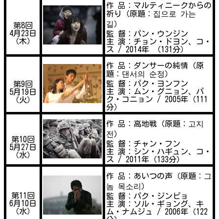
作 品：マルティニークからの
祈り（原題：집으로 가는
길）
第8回
4月23日
監 督：パン・ウンジン
（木）
主 演：チョン・ドヨン、コ・
ス / 2014年 （131分）
作 品：ダンサーの純情（原
題：댄서의 순정）
監 督：パク・ヨンフン
第9回
主 演：ムン・グニョン、パ
5月19日
ク・コニョン / 2005年（111
（火）
分）
作 品：高地戦（原題：고지
전）
第10回
監 督：チャン・フン
5月27日
主 演：シン・ハギュン、コ・
（水）
ス / 2011年（133分）
作 品：あいつの声（原題：그
놈 목소리）
第11回
監 督：パク・ジンピョ
6月10日
主 演：ソル・ギョング、キ
（水）
ム・ナムジュ / 2006年（122