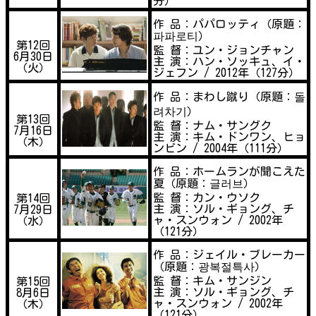
分）
作 品：パパロッティ（原題：
파파로티）
第12回
監 督：ユン・ジョンチャン
6月30日
主 演：ハン・ソッキュ、イ・
（火）
ジェフン / 2012年（127分）
作 品：まわし蹴り（原題：돌
려차기）
第13回
監 督：ナム・サングク
7月16日
主 演：キム・ドンワン、ヒョ
（木）
ンビン / 2004年（111分）
作 品：ホームランが聞こえた
夏（原題：글러브）
監 督：カン・ウソク
第14回
主 演：ソル・ギョング、チ
7月29日
ャ・スンウォン / 2002年
（水）
（121分）
作 品：ジェイル・ブレーカー
（原題：광복절특사）
監 督：キム・サンジン
第15回
主 演：ソル・ギョング、チ
8月6日
ャ・スンウォン / 2002年
（木）
（121分）