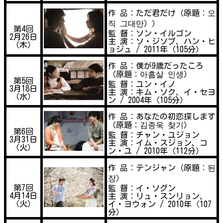
作 品：ただ君だけ（原題：오
직 그대만））
第4回
監 督：ソン・イルゴン
2月26日
主 演：ソ・ジソプ、ハン・ヒ
（木）
ョジュ / 2011年（105分）
作 品：僕が9歳だったころ
（原題：아홉살 인생）
第5回
監 督：ユン・イノ
3月18日
主 演：キム・ソク、イ・セヨ
（水）
ン / 2004年（105分）
作 品：あなたの初恋探します
（原題：김종욱 찾기）
第6回
監 督：チャン・ユジョン
3月31日
主 演：イム・スジョン、コ
（火）
ン・ユ / 2010年（112分）
作 品：テンジャン（原題：된
장）
第7回
監 督：イ・ソグン
4月14日
主 演：リュ・スンリョン、
（火）
イ・ヨウォン / 2010年（107
分）