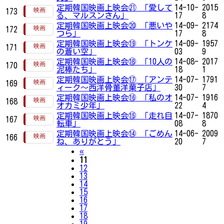
定期韓国映画上映会㉑ 「愛して
14-10-
2015
173
る、マルスンさん」
17
8
定期韓国映画上映会⑳ 「悪いや
14-09-
2174
172
つら」
17
8
定期韓国映画上映会⑲ 「トンケ
14-09-
1957
171
の蒼い空」
03
9
定期韓国映画上映会⑱ 「10人の
14-08-
2017
170
泥棒たち」
18
1
定期韓国映画上映会⑰ 「アンテ
14-07-
1791
169
ィーク～西洋骨董洋菓子店」
30
7
定期韓国映画上映会⑯ 「私のオ
14-07-
1916
168
オカミ少年」
22
4
定期韓国映画上映会⑮ 「走れ自
14-07-
1870
167
転車」
08
8
定期韓国映画上映会⑭ 「ごめん
14-06-
2009
166
ね、ありがとう」
20
7
Previous
«
11
12
13
14
15
16
17
18
19