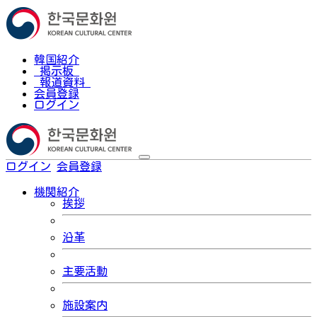
韓国紹介
掲示板
報道資料
会員登録
ログイン
ログイン
会員登録
한국어
機関紹介
挨拶
沿革
主要活動
施設案内