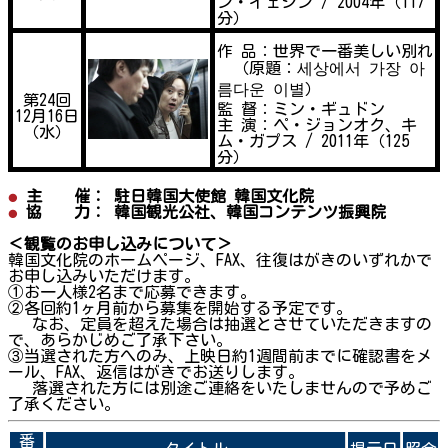
ン・イェジン / 2004年（117
分）
作 品：世界で一番美しい別れ
（原題：세상에서 가장 아
름다운 이별）
第24回
監 督：ミン・ギュドン
12月16日
主 演：ペ・ジョンオク、キ
（水）
ム・ガプス / 2011年（125
分）
主 催： 駐日韓国大使館 韓国文化院
協 力： 韓国観光公社、韓国コンテンツ振興院
＜観覧のお申し込みについて＞
韓国文化院のホームページ、FAX、往復はがきのいずれかで
お申し込みいただけます。
①お一人様2名まで応募できます。
②各回約1ヶ月前から募集を開始する予定です。
なお、定員を超えた場合は抽選とさせていただきますの
で、あらかじめご了承下さい。
③当選された方へのみ、上映日約1週間前までに確認書をメ
ール、FAX、返信はがきでお送りします。
落選された方には別途ご連絡をいたしませんので予めご
了承ください。
番