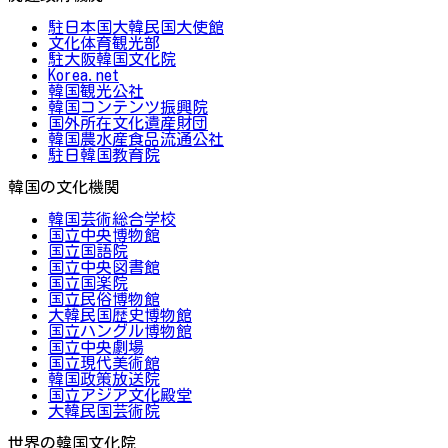
駐日本国大韓民国大使館
文化体育観光部
駐大阪韓国文化院
Korea.net
韓国観光公社
韓国コンテンツ振興院
国外所在文化遺産財団
韓国農水産食品流通公社
駐日韓国教育院
韓国の文化機関
韓国芸術総合学校
国立中央博物館
国立国語院
国立中央図書館
国立国楽院
国立民俗博物館
大韓民国歴史博物館
国立ハングル博物館
国立中央劇場
国立現代美術館
韓国政策放送院
国立アジア文化殿堂
大韓民国芸術院
世界の韓国文化院