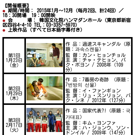
【開催概要】
期間/時間： 2015年1月～12月（毎月2回、計24回）／
18：30開場 19：00開映
会 場： 韓国文化院ハンマダンホール（東京都新宿
区四谷4-4-10 TEL：03-3357-5970）
上映作品（すべて日本語字幕付き）
作 品：過速スキャンダル（原
題：과속스캔들）
監 督：カン・ヒョンチョル
第1回
主 演：チャ・テヒョン、パ
1月23日
ク・ボヨン / 2008年（109
（金）
分）
作 品：7番房の奇跡 （原題：
7번방의 선물）
第2回
監 督：イ・ファンギョン
1月29日
主 演：リュ・スンリョン、パ
（木）
ク・シネ / 2012年（127分）
作 品：国家代表?!（原題：국
가대표）
第3回
監 督：キム・ヨンファ
2月17日
主 演：ハ・ジョンウ、ソン・
（火）
ドンイル / 2009年（147分）