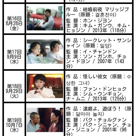
作 品：結婚前夜 マリッジブ
ルー（原題：결혼전야）
第16回
監 督：ホン・ジヨン
8月28日
主 演：キム・ガンウ、キム・
（金）
ヒョジン / 2013年（118分）
作 品：シークレット・サンシ
ャイン（原題：밀양）
監 督：イ・チャンドン
第17回
主 演：ソン・ガンホ、チョ
9月9日
ン・ドヨン / 2007年（143
（水）
分）
作 品：怪しい彼女（原題：수
상한 그녀）
第18回
監 督：ファン・ドンヒョク
9月29日
主 演：シム・ウンギョン、
（火）
ナ・ムニ / 2013年（125分）
作 品：達磨よ、遊ぼう！（原
題：달마야 놀자）
監 督：パク・チョルグァン
第19回
主 演：パク・シニャン、チョ
10月7日
ン・ジニョン / 2001年（96
（水）
分）