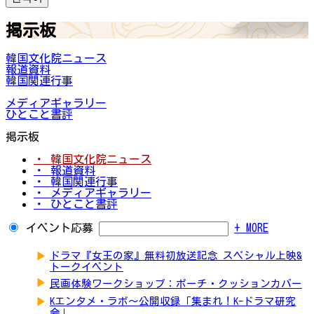
掲示板
韓国文化院ニュース
報道資料
韓国関連行事
メディアギャラリー
ひとこと書評
掲示板
・ 韓国文化院ニュース
・ 報道資料
・ 韓国関連行事
・ メディアギャラリー
・ ひとこと書評
イベント応募
+ MORE
▶
ドラマ『女王の家』無料初放送記念 スペシャル上映&
トークイベント
▶
民画体験ワークショップ：ポーチ・クッションカバー
▶
Kエンタメ・ラボ～公開収録「集まれ！K-ドラマ研究
会」