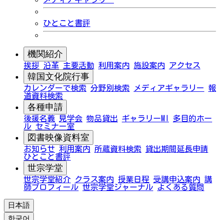
ひとこと書評
機関紹介
挨拶
沿革
主要活動
利用案内
施設案内
アクセス
韓国文化院行事
カレンダーで検索
分野別検索
メディアギャラリー
報
道資料検索
各種申請
後援名義
見学会
物品貸出
ギャラリーMI
多目的ホー
ル
セミナー室
図書映像資料室
お知らせ
利用案内
所蔵資料検索
貸出期間延長申請
ひとこと書評
世宗学堂
世宗学堂紹介
クラス案内
授業日程
受講申込案内
講
師プロフィール
世宗学堂ジャーナル
よくある質問
日本語
한국어