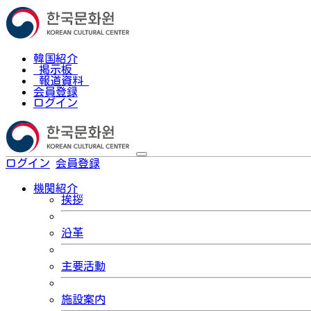
韓国紹介
掲示板
報道資料
会員登録
ログイン
ログイン
会員登録
한국어
機関紹介
挨拶
沿革
主要活動
施設案内