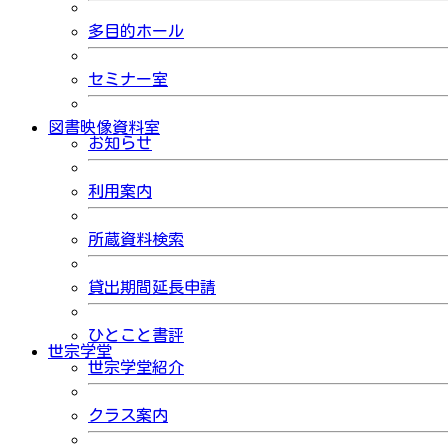
多目的ホール
セミナー室
図書映像資料室
お知らせ
利用案内
所蔵資料検索
貸出期間延長申請
ひとこと書評
世宗学堂
世宗学堂紹介
クラス案内