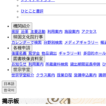
ひとこと書評
機関紹介
挨拶
沿革
主要活動
利用案内
施設案内
アクセス
韓国文化院行事
カレンダーで検索
分野別検索
メディアギャラリー
報
各種申請
後援名義
見学会
物品貸出
ギャラリーMI
多目的ホール
図書映像資料室
お知らせ
利用案内
所蔵資料検索
貸出期間延長申請
ひ
世宗学堂
世宗学堂紹介
クラス案内
授業日程
受講申込案内
講師
日本語
한국어
掲示板