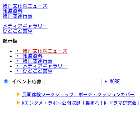
韓国文化院ニュース
報道資料
韓国関連行事
メディアギャラリー
ひとこと書評
掲示板
・ 韓国文化院ニュース
・ 報道資料
・ 韓国関連行事
・ メディアギャラリー
・ ひとこと書評
イベント応募
+ MORE
▶
民画体験ワークショップ：ポーチ・クッションカバー
▶
Kエンタメ・ラボ～公開収録「集まれ！K-ドラマ研究会