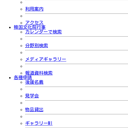
利用案内
アクセス
韓国文化院行事
カレンダーで検索
分野別検索
メディアギャラリー
報道資料検索
各種申請
後援名義
見学会
物品貸出
ギャラリーMI