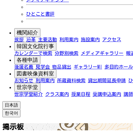
ひとこと書評
機関紹介
挨拶
沿革
主要活動
利用案内
施設案内
アクセス
韓国文化院行事
カレンダーで検索
分野別検索
メディアギャラリー
報
各種申請
後援名義
見学会
物品貸出
ギャラリーMI
多目的ホール
図書映像資料室
お知らせ
利用案内
所蔵資料検索
貸出期間延長申請
ひ
世宗学堂
世宗学堂紹介
クラス案内
授業日程
受講申込案内
講師
日本語
한국어
掲示板