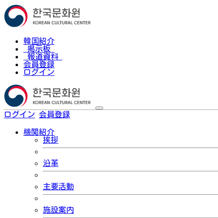
韓国紹介
掲示板
報道資料
会員登録
ログイン
ログイン
会員登録
한국어
機関紹介
挨拶
沿革
主要活動
施設案内