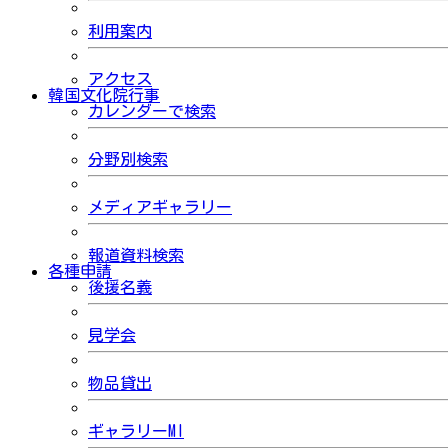
利用案内
アクセス
韓国文化院行事
カレンダーで検索
分野別検索
メディアギャラリー
報道資料検索
各種申請
後援名義
見学会
物品貸出
ギャラリーMI