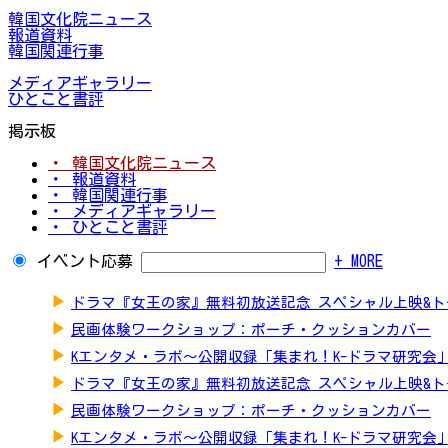
韓国文化院ニュース
報道資料
韓国関連行事
メディアギャラリー
ひとこと書評
掲示板
・ 韓国文化院ニュース
・ 報道資料
・ 韓国関連行事
・ メディアギャラリー
・ ひとこと書評
イベント応募
+ MORE
▶
ドラマ『女王の家』無料初放送記念 スペシャル上映&
▶
民画体験ワークショップ：ポーチ・クッションカバー
▶
Kエンタメ・ラボ～公開収録「集まれ！K-ドラマ研究会
▶
ドラマ『女王の家』無料初放送記念 スペシャル上映&
▶
民画体験ワークショップ：ポーチ・クッションカバー
▶
Kエンタメ・ラボ～公開収録「集まれ！K-ドラマ研究会