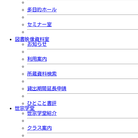
多目的ホール
セミナー室
図書映像資料室
お知らせ
利用案内
所蔵資料検索
貸出期間延長申請
ひとこと書評
世宗学堂
世宗学堂紹介
クラス案内