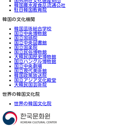
国外所在文化遺産財団
韓国農水産食品流通公社
駐日韓国教育院
韓国の文化機関
韓国芸術総合学校
国立中央博物館
国立国語院
国立中央図書館
国立国楽院
国立民俗博物館
大韓民国歴史博物館
国立ハングル博物館
国立中央劇場
国立現代美術館
韓国政策放送院
国立アジア文化殿堂
大韓民国芸術院
世界の韓国文化院
世界の韓国文化院