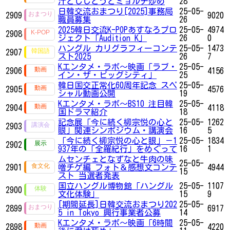
汁とししとうとミョルチ炒め
28
日韓交流おまつり[2025]事務局
25-05-
2909
9020
職員募集
26
2025韓日交流K-POPあすなろプロ
25-05-
4974
2908
ジェクト「Audition K」
26
0
ハングル カリグラフィーコンテ
25-05-
1473
2907
スト2025
26
7
Kエンタメ・ラボ～映画「ラブ・
25-05-
2906
4156
イン・ザ・ビッグシティ」
25
韓日国交正常化60周年記念 スペ
25-05-
2905
4576
シャル動画公開
19
Kエンタメ・ラボ～BS10 注目韓
25-05-
2904
4118
国ドラマ紹介
18
記念展「今に続く柳宗悦の心と
25-05-
1262
2903
眼」関連シンポジウム・講演会
16
5
「今に続く柳宗悦の心と眼」－1
25-05-
1834
2902
937年の「全羅紀行」をめぐって
16
1
ムセンチェとなずなと牛肉の味
25-05-
2901
噌チゲ編 フォト＆感想文コンテ
4944
15
スト 当選者発表
国立ハングル博物館「ハングル
25-05-
1107
2900
文化体験」
15
9
[期間延長]日韓交流おまつり202
25-05-
2899
6917
5 in Tokyo 興行事業者公募
14
Kエンタメ・ラボ～映画「6時間
25-05-
2898
4220