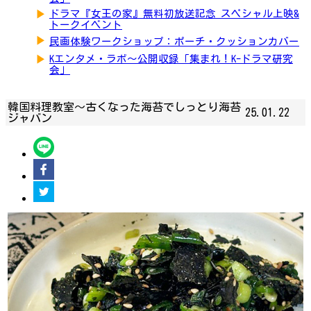
▶
ドラマ『女王の家』無料初放送記念 スペシャル上映&
トークイベント
▶
民画体験ワークショップ：ポーチ・クッションカバー
▶
Kエンタメ・ラボ～公開収録「集まれ！K-ドラマ研究
会」
韓国料理教室～古くなった海苔でしっとり海苔
25.01.22
ジャバン