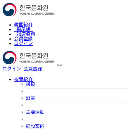
韓国紹介
掲示板
報道資料
会員登録
ログイン
ログイン
会員登録
한국어
機関紹介
挨拶
沿革
主要活動
施設案内