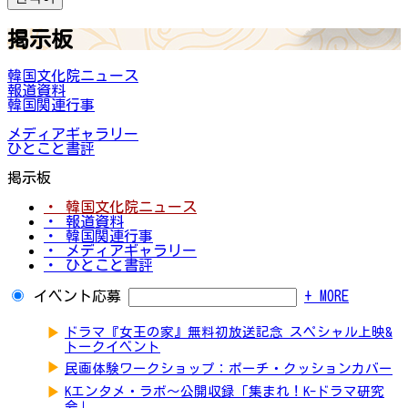
掲示板
韓国文化院ニュース
報道資料
韓国関連行事
メディアギャラリー
ひとこと書評
掲示板
・ 韓国文化院ニュース
・ 報道資料
・ 韓国関連行事
・ メディアギャラリー
・ ひとこと書評
イベント応募
+ MORE
▶
ドラマ『女王の家』無料初放送記念 スペシャル上映&
トークイベント
▶
民画体験ワークショップ：ポーチ・クッションカバー
▶
Kエンタメ・ラボ～公開収録「集まれ！K-ドラマ研究
会」