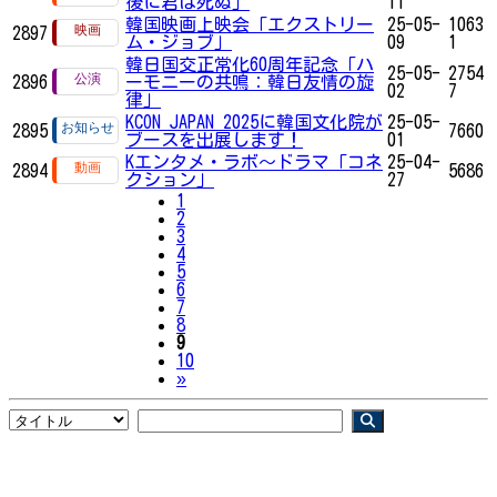
後に君は死ぬ」
11
韓国映画上映会「エクストリー
25-05-
1063
2897
ム・ジョブ」
09
1
韓日国交正常化60周年記念「ハ
25-05-
2754
2896
ーモニーの共鳴：韓日友情の旋
02
7
律」
KCON JAPAN 2025に韓国文化院が
25-05-
2895
7660
ブースを出展します！
01
Kエンタメ・ラボ～ドラマ「コネ
25-04-
2894
5686
クション」
27
1
2
3
4
5
6
7
8
9
10
Next
»