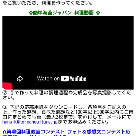
をご覧いただき、料理を作ってください。
✿簡単海苔ジャバン 料理動画 ✿
② ①で作った料理の調理過程や完成品を写真撮影してくだ
さい。
③ 下記の応募用紙をダウンロードし、各項目をご記入の
上、作った感想、食べた感想など100字以上300字以内にご自
由にまとめて写真（最大2枚まで）を添付して、メールにて
hansik@koreanculture.jp
までお申込みください。
✿
第40回料理教室コンテスト フォト＆感想文コンテスト応