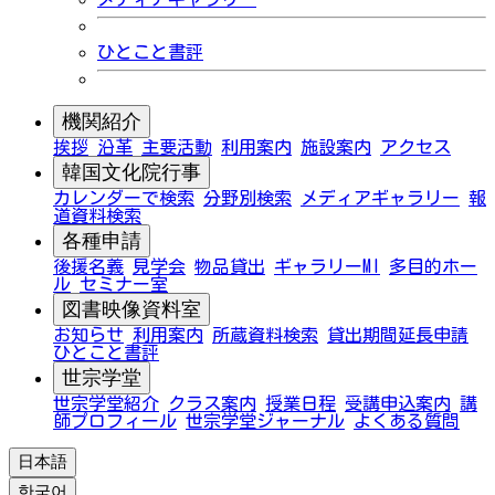
ひとこと書評
機関紹介
挨拶
沿革
主要活動
利用案内
施設案内
アクセス
韓国文化院行事
カレンダーで検索
分野別検索
メディアギャラリー
報
道資料検索
各種申請
後援名義
見学会
物品貸出
ギャラリーMI
多目的ホー
ル
セミナー室
図書映像資料室
お知らせ
利用案内
所蔵資料検索
貸出期間延長申請
ひとこと書評
世宗学堂
世宗学堂紹介
クラス案内
授業日程
受講申込案内
講
師プロフィール
世宗学堂ジャーナル
よくある質問
日本語
한국어