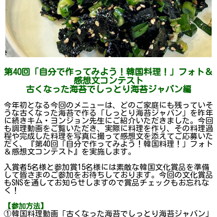
第40回「自分で作ってみよう！韓国料理！」フォト＆
感想文コンテスト
古くなった海苔でしっとり海苔ジャバン編
今年初となる今回のメニューは、どのご家庭にも残っていそ
うな古くなった海苔で作る「しっとり海苔ジャバン」を昨年
に続きキム・ヨンジョン先生にご紹介いただきました。今回
も調理動画をご覧いただき、実際に料理を作り、その料理過
程や完成した料理を写真に撮って感想文を添えてご応募いた
だく、『第40回「自分で作ってみよう！韓国料理！」フォト
＆感想文コンテスト』を実施します。
入賞者5名様と参加賞15名様には素敵な韓国文化賞品を準備
して皆さまのご参加をお待ちしております。今回の文化賞品
もSNSを通してお知らせしますので賞品チェックもお忘れな
く！
【参加方法】
①韓国料理動画「古くなった海苔でしっとり海苔ジャバン」