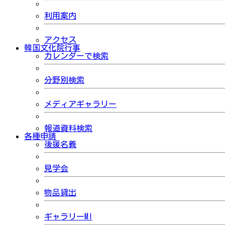
利用案内
アクセス
韓国文化院行事
カレンダーで検索
分野別検索
メディアギャラリー
報道資料検索
各種申請
後援名義
見学会
物品貸出
ギャラリーMI