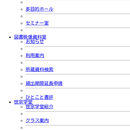
多目的ホール
セミナー室
図書映像資料室
お知らせ
利用案内
所蔵資料検索
貸出期間延長申請
ひとこと書評
世宗学堂
世宗学堂紹介
クラス案内