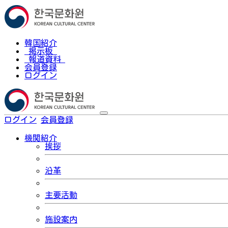
韓国紹介
掲示板
報道資料
会員登録
ログイン
ログイン
会員登録
한국어
機関紹介
挨拶
沿革
主要活動
施設案内