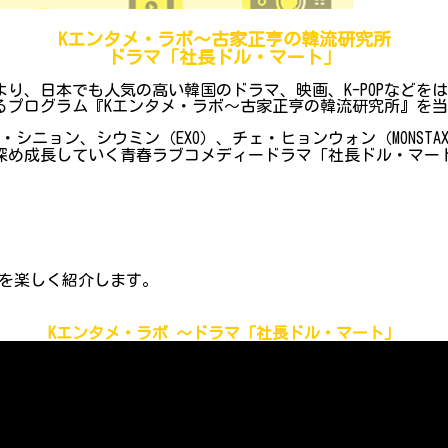
Kエンタメ・ラボ～古家正亨の韓流研究所
ドラマ「社長ドル・マート」
り、日本でも人気の高い韓国のドラマ、映画、K-POPなどを
プログラム『Kエンタメ・ラボ～古家正亨の韓流研究所』を当院Y
シニョン、シウミン（EXO）、チェ・ヒョンウォン（MONST
深め成長していく青春ラブコメディードラマ「社長ドル・マート
。
を楽しく紹介します。
Kエンタメ・ラボ ～ドラマ「社長ドル・マート」