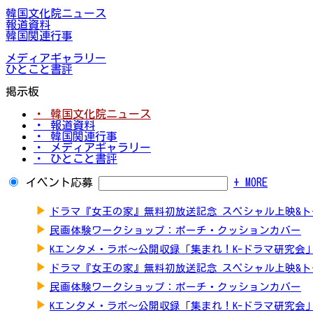
韓国文化院ニュース
報道資料
韓国関連行事
メディアギャラリー
ひとこと書評
掲示板
・ 韓国文化院ニュース
・ 報道資料
・ 韓国関連行事
・ メディアギャラリー
・ ひとこと書評
イベント応募
+ MORE
▶
ドラマ『女王の家』無料初放送記念 スペシャル上映&
▶
民画体験ワークショップ：ポーチ・クッションカバー
▶
Kエンタメ・ラボ～公開収録「集まれ！K-ドラマ研究会
▶
ドラマ『女王の家』無料初放送記念 スペシャル上映&
▶
民画体験ワークショップ：ポーチ・クッションカバー
▶
Kエンタメ・ラボ～公開収録「集まれ！K-ドラマ研究会