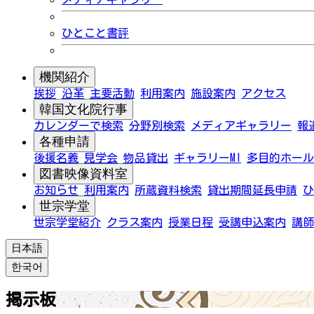
ひとこと書評
機関紹介
挨拶
沿革
主要活動
利用案内
施設案内
アクセス
韓国文化院行事
カレンダーで検索
分野別検索
メディアギャラリー
報
各種申請
後援名義
見学会
物品貸出
ギャラリーMI
多目的ホール
図書映像資料室
お知らせ
利用案内
所蔵資料検索
貸出期間延長申請
ひ
世宗学堂
世宗学堂紹介
クラス案内
授業日程
受講申込案内
講師
日本語
한국어
掲示板