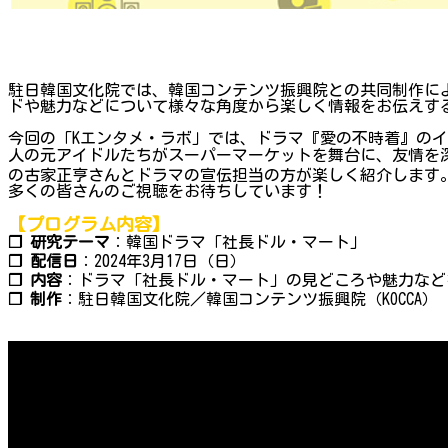
駐日韓国文化院では、韓国コンテンツ振興院との共同制作によ
ドや魅力などについて様々な角度から楽しく情報をお伝えする
今回の「Kエンタメ・ラボ」では、ドラマ『愛の不時着』のイ・
人の元アイドルたちがスーパーマーケットを舞台に、友情を
の古家正亨さんとドラマの宣伝担当の方が楽しく紹介します
多くの皆さんのご視聴をお待ちしています！
【プログラム内容】
❐ 研究テーマ
：韓国ドラマ「社長ドル・マート」
❐ 配信日
：2024年3月17日（日）
❐ 内容
：ドラマ「社長ドル・マート」の見どころや魅力など
❐ 制作
：駐日韓国文化院／韓国コンテンツ振興院（KOCCA）