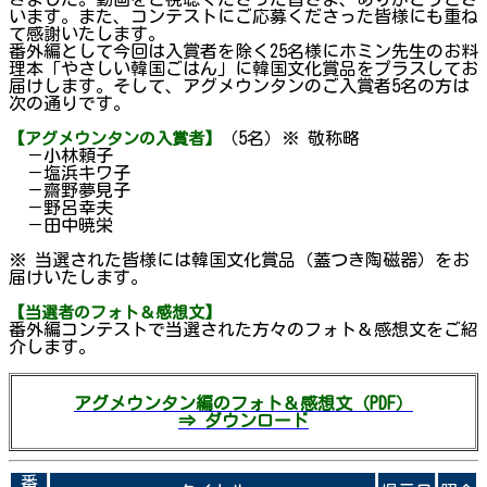
います。また、コンテストにご応募くださった皆様にも重ね
て感謝いたします。
番外編として今回は入賞者を除く25名様にホミン先生のお料
理本「やさしい韓国ごはん」に韓国文化賞品をプラスしてお
届けします。そして、アグメウンタンのご入賞者5名の方は
次の通りです。
（5名）※ 敬称略
【アグメウンタンの入賞者】
－小林頼子
－塩浜キワ子
－齋野夢見子
－野呂幸夫
－田中暁栄
※ 当選された皆様には韓国文化賞品（蓋つき陶磁器）をお
届けいたします。
【当選者のフォト＆感想文】
番外編コンテストで当選された方々のフォト＆感想文をご紹
介します。
アグメウンタン編のフォト＆感想文（PDF）
⇒ ダウンロード
番