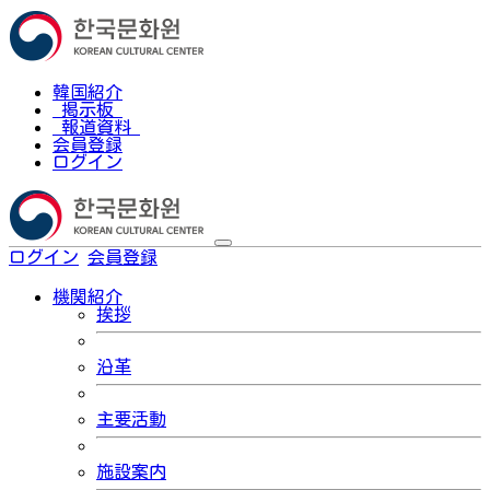
韓国紹介
掲示板
報道資料
会員登録
ログイン
ログイン
会員登録
한국어
機関紹介
挨拶
沿革
主要活動
施設案内