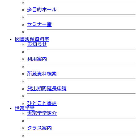
多目的ホール
セミナー室
図書映像資料室
お知らせ
利用案内
所蔵資料検索
貸出期間延長申請
ひとこと書評
世宗学堂
世宗学堂紹介
クラス案内