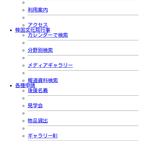
利用案内
アクセス
韓国文化院行事
カレンダーで検索
分野別検索
メディアギャラリー
報道資料検索
各種申請
後援名義
見学会
物品貸出
ギャラリーMI