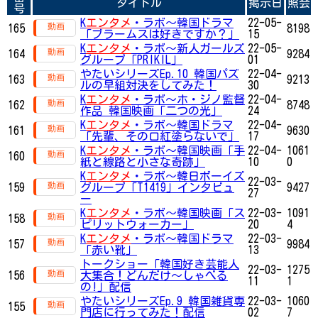
タイトル
掲示日
照会
号
K
エンタメ
・ラボ～韓国ドラマ
22-05-
165
8198
「ブラームスは好きですか？」
15
K
エンタメ
・ラボ～新人ガールズ
22-05-
164
9284
グループ「PRIKIL」
01
やたいシリーズEp.10 韓国パズ
22-04-
163
9213
ルの早組対決をしてみた！
30
K
エンタメ
・ラボ～ホ・ジノ監督
22-04-
162
8748
作品 韓国映画「二つの光」
24
K
エンタメ
・ラボ～韓国ドラマ
22-04-
161
9630
「先輩、その口紅塗らないで」
17
K
エンタメ
・ラボ～韓国映画「手
22-04-
1061
160
紙と線路と小さな奇跡」
10
0
K
エンタメ
・ラボ～韓日ボーイズ
22-03-
159
グループ「T1419」インタビュ
9427
27
ー
K
エンタメ
・ラボ～韓国映画「ス
22-03-
1091
158
ピリットウォーカー」
20
4
K
エンタメ
・ラボ～韓国ドラマ
22-03-
157
9984
「赤い靴」
13
トークショー「韓国好き芸能人
22-03-
1275
156
大集合！どんだけ～しゃべる
11
1
の!」配信
やたいシリーズEp.9 韓国雑貨専
22-03-
1060
155
門店に行ってみた！配信
02
7