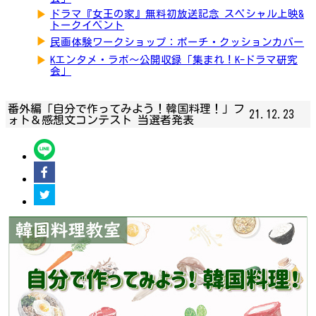
▶
ドラマ『女王の家』無料初放送記念 スペシャル上映&
トークイベント
▶
民画体験ワークショップ：ポーチ・クッションカバー
▶
Kエンタメ・ラボ～公開収録「集まれ！K-ドラマ研究
会」
番外編「自分で作ってみよう！韓国料理！」フ
21.12.23
ォト＆感想文コンテスト 当選者発表