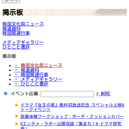
掲示板
韓国文化院ニュース
報道資料
韓国関連行事
メディアギャラリー
ひとこと書評
掲示板
・ 韓国文化院ニュース
・ 報道資料
・ 韓国関連行事
・ メディアギャラリー
・ ひとこと書評
イベント応募
+ MORE
▶
ドラマ『女王の家』無料初放送記念 スペシャル上映&
トークイベント
▶
民画体験ワークショップ：ポーチ・クッションカバー
▶
Kエンタメ・ラボ～公開収録「集まれ！K-ドラマ研究
会」