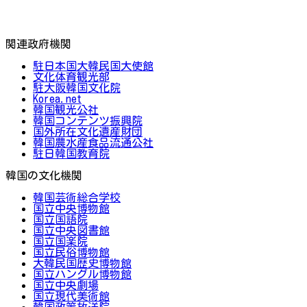
関連政府機関
駐日本国大韓民国大使館
文化体育観光部
駐大阪韓国文化院
Korea.net
韓国観光公社
韓国コンテンツ振興院
国外所在文化遺産財団
韓国農水産食品流通公社
駐日韓国教育院
韓国の文化機関
韓国芸術総合学校
国立中央博物館
国立国語院
国立中央図書館
国立国楽院
国立民俗博物館
大韓民国歴史博物館
国立ハングル博物館
国立中央劇場
国立現代美術館
韓国政策放送院