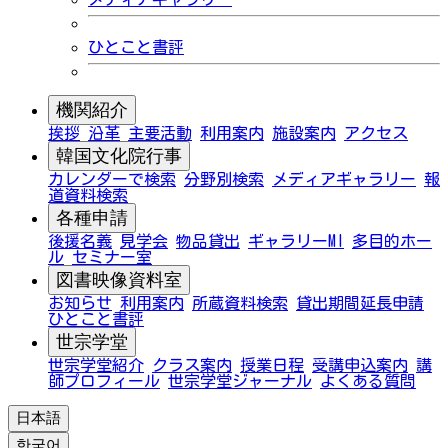
ひとこと書評
機関紹介
挨拶
沿革
主要活動
利用案内
施設案内
アクセス
韓国文化院行事
カレンダーで検索
分野別検索
メディアギャラリー
報
道資料検索
各種申請
後援名義
見学会
物品貸出
ギャラリーMI
多目的ホー
ル
セミナー室
図書映像資料室
お知らせ
利用案内
所蔵資料検索
貸出期間延長申請
ひとこと書評
世宗学堂
世宗学堂紹介
クラス案内
授業日程
受講申込案内
講
師プロフィール
世宗学堂ジャーナル
よくある質問
日本語
한국어