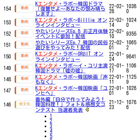
K
エンタメ
・ラボ～韓国ドラマ
22-02-
1038
154
「復讐せよ～あなたの恨み晴ら
28
0
します」
K
エンタメ
・ラボ～Billlie オン
22-02-
1024
153
ラインインタビュー
14
0
やたいシリーズEp.8 お正月体験
22-02-
152
9355
イベントに参加！配信
10
やたいシリーズEp.7 韓国の民俗
22-02-
1065
151
遊びをやってみた！配信
01
2
K
エンタメ
・ラボ～ORβIT オン
22-01-
150
9841
24
ラインインタビュー
K
エンタメ
・ラボ～イ・ユリ主演
22-01-
1106
149
韓国ドラマ「嘘の嘘」
17
8
K
エンタメ
・ラボ～韓国映画「声
22-01-
1125
148
もなく」
11
9
K
エンタメ
・ラボ～韓国映画「ユ
22-01-
1028
147
ンヒへ」
01
6
番外編「自分で作ってみよう！
21-12-
1078
韓国料理！」フォト＆感想文コ
146
23
6
ンテスト 当選者発表
1
2
3
4
5