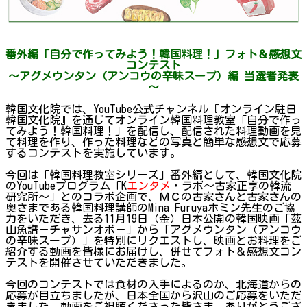
番外編「自分で作ってみよう！韓国料理！」フォト＆感想文
コンテスト
～アグメウンタン（アンコウの辛味スープ）編 当選者発表
～
韓国文化院では、YouTube公式チャンネル『オンライン駐日
韓国文化院』を通じてオンライン韓国料理教室「自分で作っ
てみよう！韓国料理！」を配信し、配信された料理動画を見
て料理を作り、作った料理などの写真と簡単な感想文で応募
するコンテストを実施しています。
今回は「韓国料理教室シリーズ」番外編として、韓国文化院
のYouTubeプログラム「K
エンタメ
・ラボ～古家正享の韓流
研究所～」とのコラボ企画で、ＭＣの古家さんと古家さんの
奥さまである韓国料理講師のMina Furuyaホミン先生のご協
力をいただき、去る11月19日（金）日本公開の韓国映画「茲
山魚譜－チャサンオボ－」から「アグメウンタン（アンコウ
の辛味スープ）」を特別にリクエストし、映画とお料理をご
紹介する動画を皆様にお届けし、併せてフォト＆感想文コン
テストを開催させていただきました。
今回のコンテストでは食材の入手によるのか、北海道からの
応募が目立ちましたが、日本全国から沢山のご応募をいただ
きました。動画をご視聴くださった皆さま、ありがとうござ