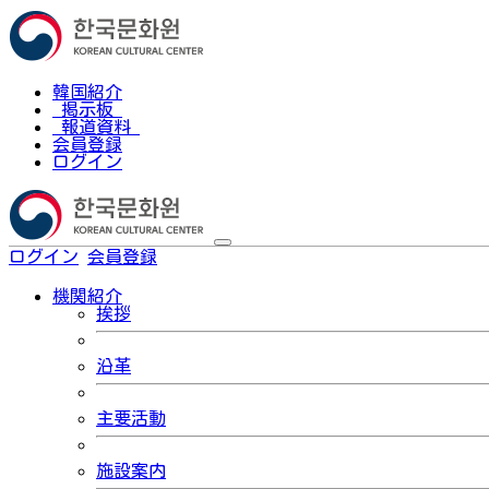
韓国紹介
掲示板
報道資料
会員登録
ログイン
ログイン
会員登録
한국어
機関紹介
挨拶
沿革
主要活動
施設案内