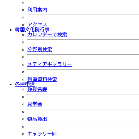
利用案内
アクセス
韓国文化院行事
カレンダーで検索
分野別検索
メディアギャラリー
報道資料検索
各種申請
後援名義
見学会
物品貸出
ギャラリーMI