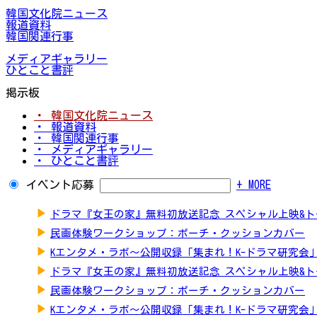
韓国文化院ニュース
報道資料
韓国関連行事
メディアギャラリー
ひとこと書評
掲示板
・ 韓国文化院ニュース
・ 報道資料
・ 韓国関連行事
・ メディアギャラリー
・ ひとこと書評
イベント応募
+ MORE
▶
ドラマ『女王の家』無料初放送記念 スペシャル上映&
▶
民画体験ワークショップ：ポーチ・クッションカバー
▶
Kエンタメ・ラボ～公開収録「集まれ！K-ドラマ研究会
▶
ドラマ『女王の家』無料初放送記念 スペシャル上映&
▶
民画体験ワークショップ：ポーチ・クッションカバー
▶
Kエンタメ・ラボ～公開収録「集まれ！K-ドラマ研究会