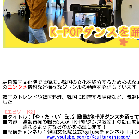
駐日韓国文化院では幅広い韓国の文化を紹介するため公式You
の
エンタメ
情報など様々なジャンルの動画を発信しています
韓国のトレンドや韓国料理、韓国に関連する場所など、気軽
した。
【エピソード2】
■タイトル：
[や・た・い] Ep.2 職員がK-POPダンスを踊っ
■内容：運動音痴の職員3人が「K-POPダンス教室」の動画を観て、実
踊れるようになるのかを検証します！
■配信チャンネル：韓国文化院公式YouTubeチャンネル「
www.youtube.com/c/Kcultureinjapan/