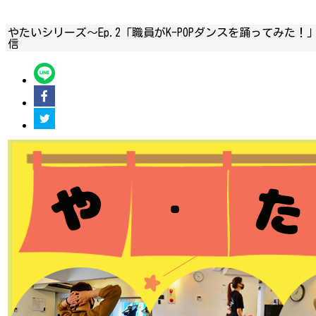
やたいシリーズ～Ep.2「職員がK-POPダンスを踊ってみた！
信