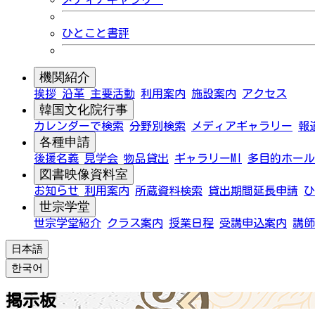
ひとこと書評
機関紹介
挨拶
沿革
主要活動
利用案内
施設案内
アクセス
韓国文化院行事
カレンダーで検索
分野別検索
メディアギャラリー
報
各種申請
後援名義
見学会
物品貸出
ギャラリーMI
多目的ホール
図書映像資料室
お知らせ
利用案内
所蔵資料検索
貸出期間延長申請
ひ
世宗学堂
世宗学堂紹介
クラス案内
授業日程
受講申込案内
講師
日本語
한국어
掲示板