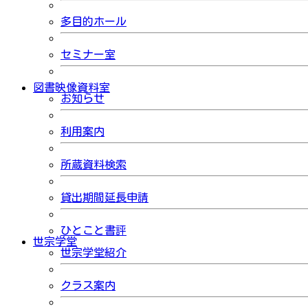
多目的ホール
セミナー室
図書映像資料室
お知らせ
利用案内
所蔵資料検索
貸出期間延長申請
ひとこと書評
世宗学堂
世宗学堂紹介
クラス案内