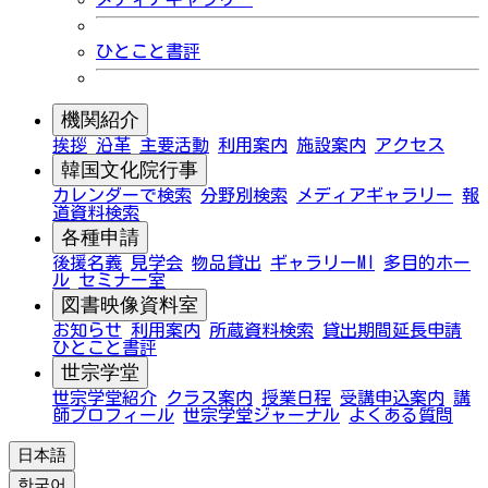
ひとこと書評
機関紹介
挨拶
沿革
主要活動
利用案内
施設案内
アクセス
韓国文化院行事
カレンダーで検索
分野別検索
メディアギャラリー
報
道資料検索
各種申請
後援名義
見学会
物品貸出
ギャラリーMI
多目的ホー
ル
セミナー室
図書映像資料室
お知らせ
利用案内
所蔵資料検索
貸出期間延長申請
ひとこと書評
世宗学堂
世宗学堂紹介
クラス案内
授業日程
受講申込案内
講
師プロフィール
世宗学堂ジャーナル
よくある質問
日本語
한국어