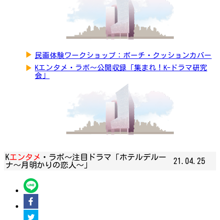
▶
民画体験ワークショップ：ポーチ・クッションカバー
▶
Kエンタメ・ラボ～公開収録「集まれ！K-ドラマ研究
会」
K
エンタメ
・ラボ～注目ドラマ「ホテルデルー
21.04.25
ナ～月明かりの恋人～」