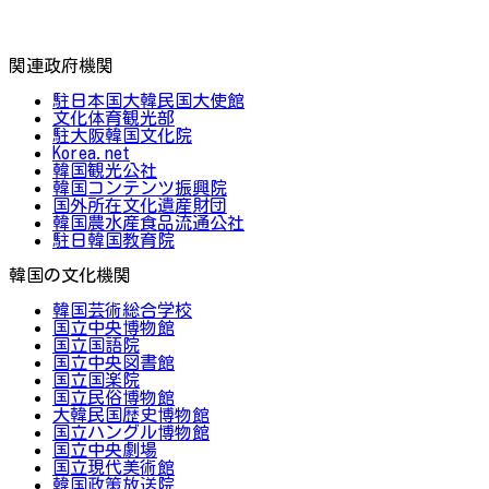
関連政府機関
駐日本国大韓民国大使館
文化体育観光部
駐大阪韓国文化院
Korea.net
韓国観光公社
韓国コンテンツ振興院
国外所在文化遺産財団
韓国農水産食品流通公社
駐日韓国教育院
韓国の文化機関
韓国芸術総合学校
国立中央博物館
国立国語院
国立中央図書館
国立国楽院
国立民俗博物館
大韓民国歴史博物館
国立ハングル博物館
国立中央劇場
国立現代美術館
韓国政策放送院