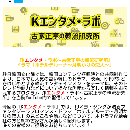
『K
エンタメ
・ラボ～古家正亨の韓流研究所』
ドラマ「ホテルデルーナ～月明かりの恋人～」
駐日韓国文化院では、韓国コンテンツ振興院との共同制作に
より、日本でも人気の高い韓国のドラマ、映画、K-POPなど
をはじめとする韓流エンタテインメントをテーマに、そのト
レンドや魅力などについて様々な角度から楽しく情報をお伝
えするプログラム『K
エンタメ
・ラボ～古家正亨の韓流研究
所』を当院YouTube内で配信しています。
今回の「K
エンタメ
・ラボ」では、IU×ヨ・ジングが贈るフ
ァンタジーラブロマンス・ドラマ「ホテルデルーナ～月明か
りの恋人」の見どころや魅力などについて、本ドラマ配給会
社の方とMCの古家さんが楽しく紹介します。
多くの皆様のご視聴をお待ちしています！