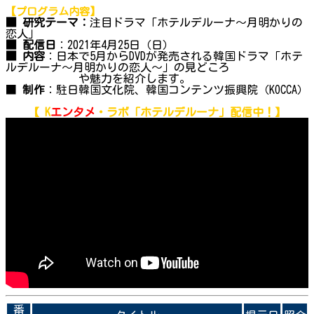
【プログラム内容】
■ 研究テーマ：
注目ドラマ「ホテルデルーナ～月明かりの
恋人」
■ 配信日
：2021年4月25日（日）
■ 内容
：日本で5月からDVDが発売される韓国ドラマ「ホテ
ルデルーナ～月明かりの恋人～」の見どころ
や魅力を紹介します。
■
制作
：駐日韓国文化院、韓国コンテンツ振興院（KOCCA）
【 K
エンタメ
・ラボ
「ホテルデルーナ」
配信中！】
番