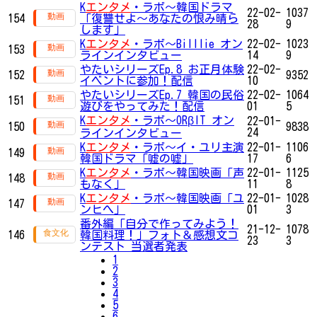
K
エンタメ
・ラボ～韓国ドラマ
22-02-
1037
154
「復讐せよ～あなたの恨み晴ら
28
9
します」
K
エンタメ
・ラボ～Billlie オン
22-02-
1023
153
ラインインタビュー
14
9
やたいシリーズEp.8 お正月体験
22-02-
152
9352
イベントに参加！配信
10
やたいシリーズEp.7 韓国の民俗
22-02-
1064
151
遊びをやってみた！配信
01
5
K
エンタメ
・ラボ～ORβIT オン
22-01-
150
9838
24
ラインインタビュー
K
エンタメ
・ラボ～イ・ユリ主演
22-01-
1106
149
韓国ドラマ「嘘の嘘」
17
6
K
エンタメ
・ラボ～韓国映画「声
22-01-
1125
148
もなく」
11
8
K
エンタメ
・ラボ～韓国映画「ユ
22-01-
1028
147
ンヒへ」
01
3
番外編「自分で作ってみよう！
21-12-
1078
146
韓国料理！」フォト＆感想文コ
23
3
ンテスト 当選者発表
1
2
3
4
5
6