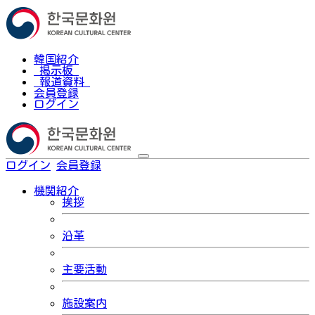
韓国紹介
掲示板
報道資料
会員登録
ログイン
ログイン
会員登録
한국어
機関紹介
挨拶
沿革
主要活動
施設案内