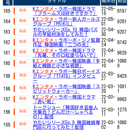
タイトル
掲示日
照会
号
K
エンタメ
・ラボ～韓国ドラマ
22-05-
165
8197
「ブラームスは好きですか？」
15
K
エンタメ
・ラボ～新人ガールズ
22-05-
164
9281
グループ「PRIKIL」
01
やたいシリーズEp.10 韓国パズ
22-04-
163
9207
ルの早組対決をしてみた！
30
K
エンタメ
・ラボ～ホ・ジノ監督
22-04-
162
8743
作品 韓国映画「二つの光」
24
K
エンタメ
・ラボ～韓国ドラマ
22-04-
161
9629
「先輩、その口紅塗らないで」
17
K
エンタメ
・ラボ～韓国映画「手
22-04-
1060
160
紙と線路と小さな奇跡」
10
9
K
エンタメ
・ラボ～韓日ボーイズ
22-03-
159
グループ「T1419」インタビュ
9425
27
ー
K
エンタメ
・ラボ～韓国映画「ス
22-03-
1091
158
ピリットウォーカー」
20
1
K
エンタメ
・ラボ～韓国ドラマ
22-03-
157
9983
「赤い靴」
13
トークショー「韓国好き芸能人
22-03-
1275
156
大集合！どんだけ～しゃべる
11
1
の!」配信
やたいシリーズEp.9 韓国雑貨専
22-03-
1060
155
門店に行ってみた！配信
02
6