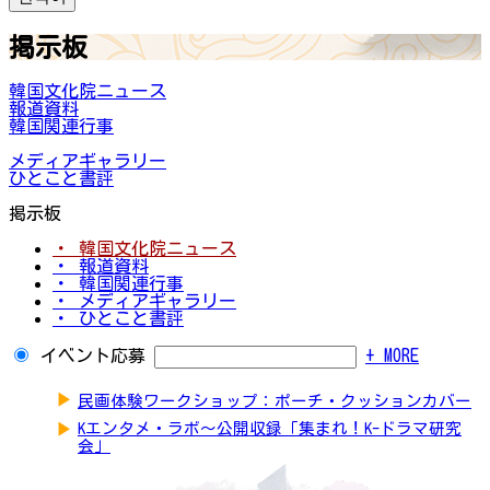
掲示板
韓国文化院ニュース
報道資料
韓国関連行事
メディアギャラリー
ひとこと書評
掲示板
・ 韓国文化院ニュース
・ 報道資料
・ 韓国関連行事
・ メディアギャラリー
・ ひとこと書評
イベント応募
+ MORE
▶
民画体験ワークショップ：ポーチ・クッションカバー
▶
Kエンタメ・ラボ～公開収録「集まれ！K-ドラマ研究
会」