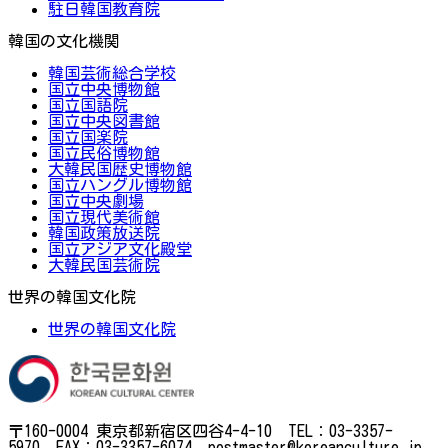
駐日韓国教育院
韓国の文化機関
韓国芸術総合学校
国立中央博物館
国立国語院
国立中央図書館
国立国楽院
国立民俗博物館
大韓民国歴史博物館
国立ハングル博物館
国立中央劇場
国立現代美術館
韓国政策放送院
国立アジア文化殿堂
大韓民国芸術院
世界の韓国文化院
世界の韓国文化院
〒160-0004 東京都新宿区四谷4-4-10 TEL：03-3357-
5970 FAX：03-3357-6074 postmaster@koreanculture.jp