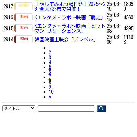
「話してみよう韓国語」2025～2
25-06-
1836
2917
6 全国7都市で開催！
19
0
25-06-
2916
Kエンタメ・ラボ～映画「脱走」
4560
15
Kエンタメ・ラボ～映画「ヒット
25-06-
2915
4395
マン リサージェンス」
08
25-06-
1119
2914
韓国映画上映会「デシベル」
06
8
1
2
3
4
5
6
7
8
9
10
Next
»