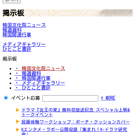
掲示板
韓国文化院ニュース
報道資料
韓国関連行事
メディアギャラリー
ひとこと書評
掲示板
・ 韓国文化院ニュース
・ 報道資料
・ 韓国関連行事
・ メディアギャラリー
・ ひとこと書評
イベント応募
+ MORE
▶
ドラマ『女王の家』無料初放送記念 スペシャル上映&
トークイベント
▶
民画体験ワークショップ：ポーチ・クッションカバー
▶
Kエンタメ・ラボ～公開収録「集まれ！K-ドラマ研究
会」