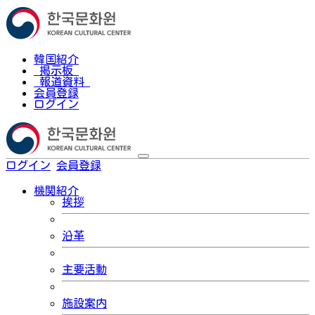
韓国紹介
掲示板
報道資料
会員登録
ログイン
ログイン
会員登録
한국어
機関紹介
挨拶
沿革
主要活動
施設案内