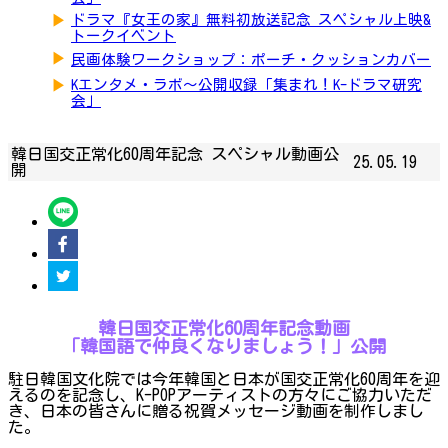
▶
ドラマ『女王の家』無料初放送記念 スペシャル上映&
トークイベント
▶
民画体験ワークショップ：ポーチ・クッションカバー
▶
Kエンタメ・ラボ～公開収録「集まれ！K-ドラマ研究
会」
韓日国交正常化60周年記念 スペシャル動画公
25.05.19
開
韓日国交正常化60周年記念動画
「韓国語で仲良くなりましょう！」公開
駐日韓国文化院では今年韓国と日本が国交正常化60周年を迎
えるのを記念し、K-POPアーティストの方々にご協力いただ
き、日本の皆さんに贈る祝賀メッセージ動画を制作しまし
た。