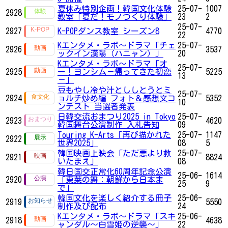
夏休み特別企画！韓国文化体験
25-07-
1007
2928
教室「夏だ！モノづくり体験」
23
2
25-07-
2927
K-POPダンス教室 シーズン8
4770
22
Kエンタメ・ラボ～ドラマ「チェ
25-07-
2926
3537
ックイン漢陽（ハニャン）」
20
Kエンタメ・ラボ～ドラマ「オ
25-07-
2925
ー！ヨンシム－帰ってきた初恋
5225
13
－」
豆もやし冷や汁とししとうとミ
25-07-
2924
ョルチ炒め編 フォト＆感想文コ
5352
10
ンテスト 当選者発表
日韓交流おまつり2025 in Tokyo
25-07-
2923
4620
韓国舞台公演制作 入札告知
09
Touring K-Arts「再び描かれた
25-07-
1147
2922
世界2025」
08
5
韓国映画上映会「ただ悪より救
25-07-
2921
8824
いたまえ」
08
韓日国交正常化60周年記念公演
25-06-
1614
2920
「東莱の舞：朝鮮から日本ま
25
9
で」
韓国文化を楽しく紹介する冊子
25-06-
2919
5550
制作及び配布
24
Kエンタメ・ラボ～ドラマ「スキ
25-06-
2918
4638
ャンダル～白雪姫の逆襲～」
22