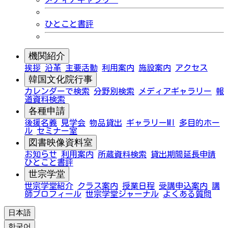
ひとこと書評
機関紹介
挨拶
沿革
主要活動
利用案内
施設案内
アクセス
韓国文化院行事
カレンダーで検索
分野別検索
メディアギャラリー
報
道資料検索
各種申請
後援名義
見学会
物品貸出
ギャラリーMI
多目的ホー
ル
セミナー室
図書映像資料室
お知らせ
利用案内
所蔵資料検索
貸出期間延長申請
ひとこと書評
世宗学堂
世宗学堂紹介
クラス案内
授業日程
受講申込案内
講
師プロフィール
世宗学堂ジャーナル
よくある質問
日本語
한국어