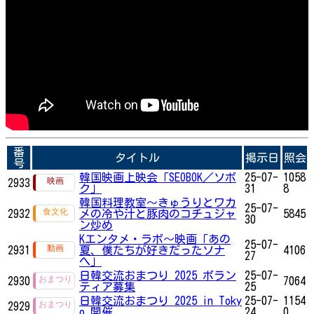
番
タイトル
掲示日
照会
号
韓国映画上映会「SEOBOK／ソボ
25-07-
1058
2933
ク」
31
8
韓国料理教室～きゅうりとワカ
25-07-
2932
メの冷や汁と豚肉のコチュジャ
5845
30
ン炒め
Kエンタメ・ラボ～映画「あの
25-07-
2931
夏、僕たちが好きだったソナ
4106
27
へ」
日韓交流おまつり 2025 ボラン
25-07-
2930
7064
ティア募集
25
日韓交流おまつり 2025 in Toky
25-07-
1154
2929
o 開催
24
0