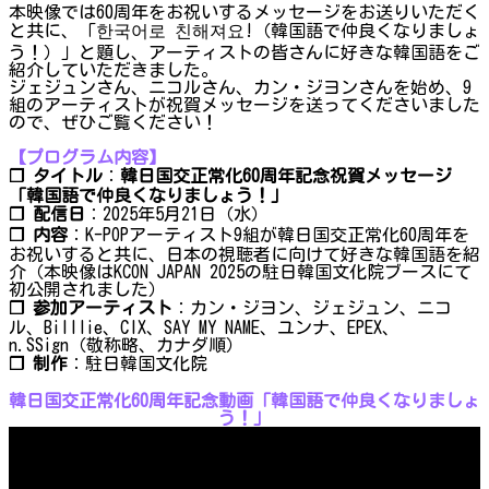
本映像では60周年をお祝いするメッセージをお送りいただく
と共に、「한국어로 친해져요!（韓国語で仲良くなりましょ
う！）」と題し、アーティストの皆さんに好きな韓国語をご
紹介していただきました。
ジェジュンさん、ニコルさん、カン・ジヨンさんを始め、9
組のアーティストが祝賀メッセージを送ってくださいました
ので、ぜひご覧ください！
【プログラム内容】
❐ タイトル
：
韓日国交正常化60周年記念祝賀メッセージ
「韓国語で仲良くなりましょう！」
❐ 配信日
：2025年5月21日（水）​​​​​​
❐ 内容
：K-POPアーティスト9組が韓日国交正常化60周年を
お祝いすると共に、日本の視聴者に向けて好きな韓国語を紹
介（本映像はKCON JAPAN 2025の駐日韓国文化院ブースにて
初公開されました）
❐ 参加アーティスト
：カン・ジヨン、ジェジュン、ニコ
ル、Billlie、CIX、SAY MY NAME、ユンナ、EPEX、
n.SSign（敬称略、カナダ順）
❐ 制作
：駐日韓国文化院
韓日国交正常化60周年記念動画「韓国語で仲良くなりましょ
う！」