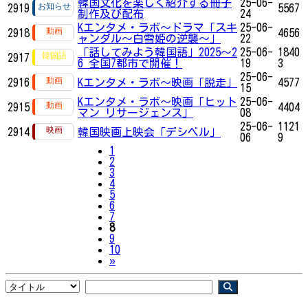
韓国文化を楽しく紹介する冊子
25-06-
2919
5567
制作及び配布
24
Kエンタメ・ラボ～ドラマ「スキ
25-06-
2918
4656
ャンダル～白雪姫の逆襲～」
22
「話してみよう韓国語」2025～2
25-06-
1840
2917
6 全国7都市で開催！
19
3
25-06-
2916
Kエンタメ・ラボ～映画「脱走」
4577
15
Kエンタメ・ラボ～映画「ヒット
25-06-
2915
4404
マン リサージェンス」
08
25-06-
1121
2914
韓国映画上映会「デシベル」
06
9
1
2
3
4
5
6
7
8
9
10
Next
»