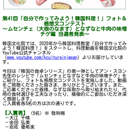
第41回「自分で作ってみよう！韓国料理！」フォト＆
感想文コンテスト
～ムセンチェ（大根のなます）となずなと牛肉の味噌
チゲ編 当選者発表～
韓国文化院では、2020年から韓国料理教室「自分で作ってみ
よう！韓国料理！」をスタートし、料理動画を韓国文化院の
YouTube公式チャンネル
（
www.youtube.com/kcultureinjapan
）よりお届けしていま
す。
今回は「韓国の食卓シリーズ」の第一弾としてアン・スヨン
先生のレシピで「ムセンチェとなずなと牛肉の味噌チゲ」を
ご紹介し、フォト＆感想文コンテストを実施しました。動画
をご視聴くださった皆さま、ありがとうございます。また、
ご応募くださった皆様、なずな採取から取り組まれたり、代
用の食材選びを工夫なさったり、積極的にご参加いただき深
く感謝します。
ご入賞者各5名の方は次の通りです。
【入賞者】
（5名）※ 敬称略
－大江 千晴
－金田 弘美
－岩佐 優希実