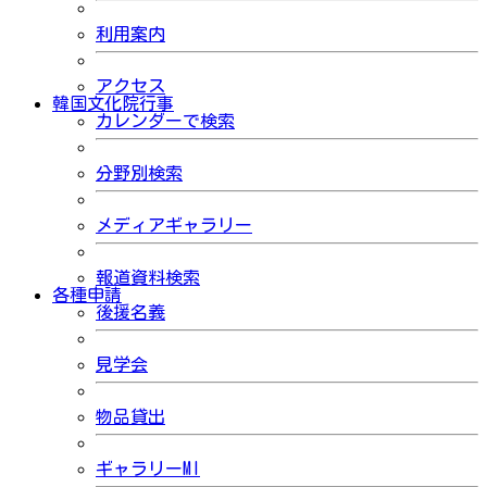
利用案内
アクセス
韓国文化院行事
カレンダーで検索
分野別検索
メディアギャラリー
報道資料検索
各種申請
後援名義
見学会
物品貸出
ギャラリーMI