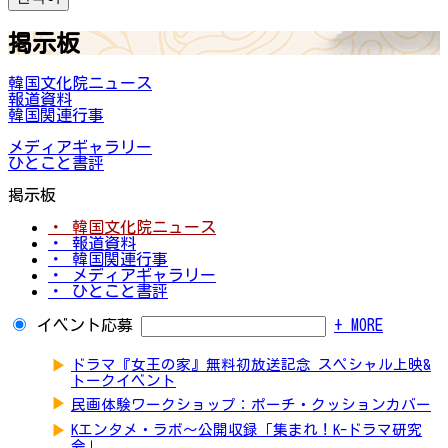
掲示板
韓国文化院ニュース
報道資料
韓国関連行事
メディアギャラリー
ひとこと書評
掲示板
・ 韓国文化院ニュース
・ 報道資料
・ 韓国関連行事
・ メディアギャラリー
・ ひとこと書評
イベント応募
+ MORE
▶
ドラマ『女王の家』無料初放送記念 スペシャル上映&
トークイベント
▶
民画体験ワークショップ：ポーチ・クッションカバー
▶
Kエンタメ・ラボ～公開収録「集まれ！K-ドラマ研究
会」