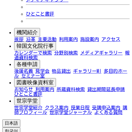
ひとこと書評
機関紹介
挨拶
沿革
主要活動
利用案内
施設案内
アクセス
韓国文化院行事
カレンダーで検索
分野別検索
メディアギャラリー
報
道資料検索
各種申請
後援名義
見学会
物品貸出
ギャラリーMI
多目的ホー
ル
セミナー室
図書映像資料室
お知らせ
利用案内
所蔵資料検索
貸出期間延長申請
ひとこと書評
世宗学堂
世宗学堂紹介
クラス案内
授業日程
受講申込案内
講
師プロフィール
世宗学堂ジャーナル
よくある質問
日本語
한국어