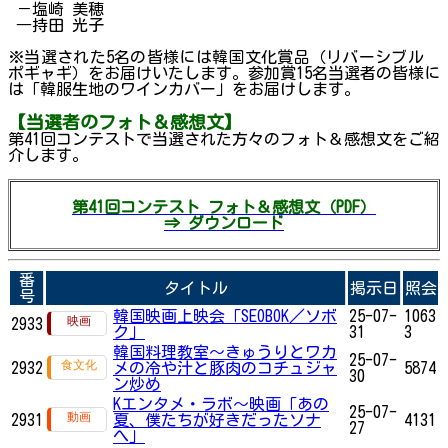
－塩崎 美穂
―持田 光子
※当選された5名の皆様には韓国文化賞品（リバーシブル
ポギャギ）をお届けいたします。参加賞15名当選者の皆様に
は「韓服生地のワインカバー」をお届けします。
【当選者のフォト＆感想文】
第41回コンテストで当選された方々のフォト＆感想文をご紹
介します。
第41回コンテスト フォト＆感想文（PDF）
⇒ ダウンロード
番
タイトル
掲示日
照会
号
韓国映画上映会「SEOBOK／ソボ
25-07-
1063
2933
ク」
31
3
韓国料理教室～きゅうりとワカ
25-07-
2932
メの冷や汁と豚肉のコチュジャ
5874
30
ン炒め
Kエンタメ・ラボ～映画「あの
25-07-
2931
夏、僕たちが好きだったソナ
4131
27
へ」