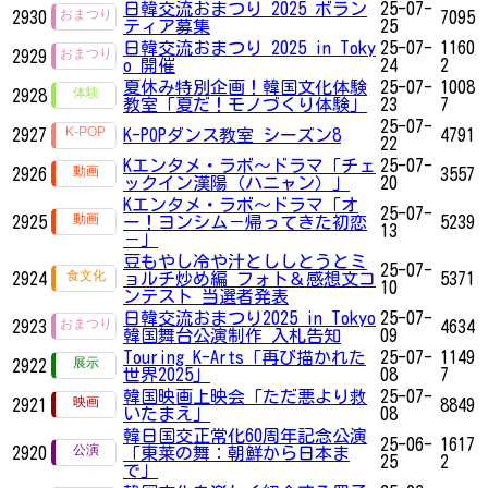
日韓交流おまつり 2025 ボラン
25-07-
2930
7095
ティア募集
25
日韓交流おまつり 2025 in Toky
25-07-
1160
2929
o 開催
24
2
夏休み特別企画！韓国文化体験
25-07-
1008
2928
教室「夏だ！モノづくり体験」
23
7
25-07-
2927
K-POPダンス教室 シーズン8
4791
22
Kエンタメ・ラボ～ドラマ「チェ
25-07-
2926
3557
ックイン漢陽（ハニャン）」
20
Kエンタメ・ラボ～ドラマ「オ
25-07-
2925
ー！ヨンシム－帰ってきた初恋
5239
13
－」
豆もやし冷や汁とししとうとミ
25-07-
2924
ョルチ炒め編 フォト＆感想文コ
5371
10
ンテスト 当選者発表
日韓交流おまつり2025 in Tokyo
25-07-
2923
4634
韓国舞台公演制作 入札告知
09
Touring K-Arts「再び描かれた
25-07-
1149
2922
世界2025」
08
7
韓国映画上映会「ただ悪より救
25-07-
2921
8849
いたまえ」
08
韓日国交正常化60周年記念公演
25-06-
1617
2920
「東莱の舞：朝鮮から日本ま
25
2
で」