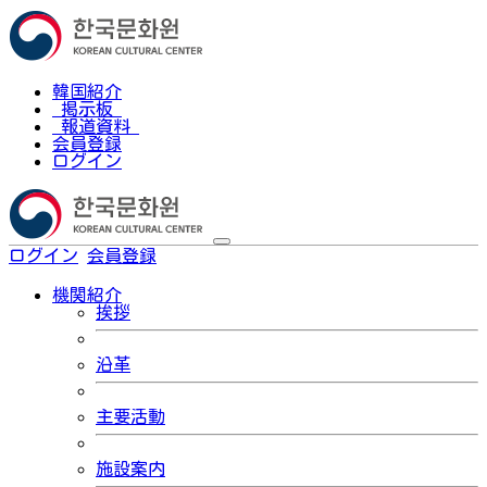
韓国紹介
掲示板
報道資料
会員登録
ログイン
ログイン
会員登録
한국어
機関紹介
挨拶
沿革
主要活動
施設案内