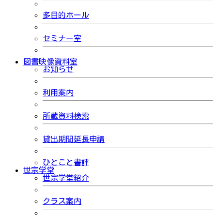
多目的ホール
セミナー室
図書映像資料室
お知らせ
利用案内
所蔵資料検索
貸出期間延長申請
ひとこと書評
世宗学堂
世宗学堂紹介
クラス案内