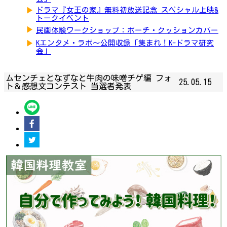
▶
ドラマ『女王の家』無料初放送記念 スペシャル上映&
トークイベント
▶
民画体験ワークショップ：ポーチ・クッションカバー
▶
Kエンタメ・ラボ～公開収録「集まれ！K-ドラマ研究
会」
ムセンチェとなずなと牛肉の味噌チゲ編 フォ
25.05.15
ト＆感想文コンテスト 当選者発表