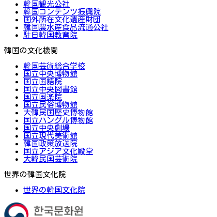
韓国観光公社
韓国コンテンツ振興院
国外所在文化遺産財団
韓国農水産食品流通公社
駐日韓国教育院
韓国の文化機関
韓国芸術総合学校
国立中央博物館
国立国語院
国立中央図書館
国立国楽院
国立民俗博物館
大韓民国歴史博物館
国立ハングル博物館
国立中央劇場
国立現代美術館
韓国政策放送院
国立アジア文化殿堂
大韓民国芸術院
世界の韓国文化院
世界の韓国文化院