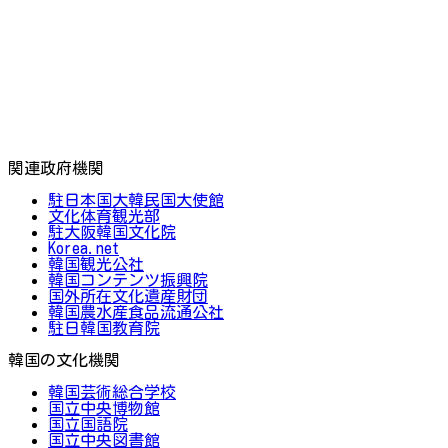
関連政府機関
駐日本国大韓民国大使館
文化体育観光部
駐大阪韓国文化院
Korea.net
韓国観光公社
韓国コンテンツ振興院
国外所在文化遺産財団
韓国農水産食品流通公社
駐日韓国教育院
韓国の文化機関
韓国芸術総合学校
国立中央博物館
国立国語院
国立中央図書館