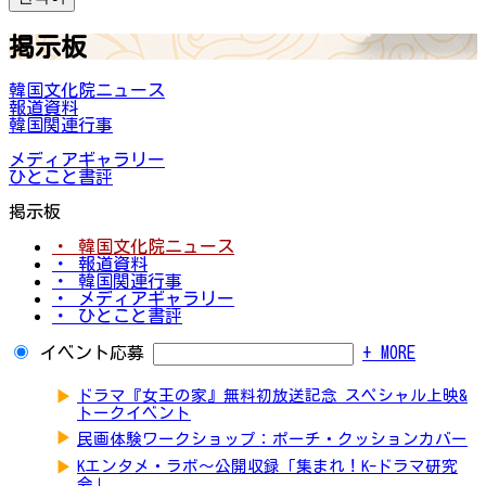
掲示板
韓国文化院ニュース
報道資料
韓国関連行事
メディアギャラリー
ひとこと書評
掲示板
・ 韓国文化院ニュース
・ 報道資料
・ 韓国関連行事
・ メディアギャラリー
・ ひとこと書評
イベント応募
+ MORE
▶
ドラマ『女王の家』無料初放送記念 スペシャル上映&
トークイベント
▶
民画体験ワークショップ：ポーチ・クッションカバー
▶
Kエンタメ・ラボ～公開収録「集まれ！K-ドラマ研究
会」