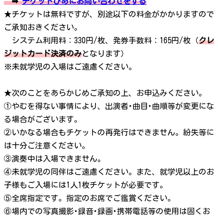
➡
チケットぴあにお問い合わせをする
★チケットは無料ですが、別途以下の料金がかかりますので
ご承知おきください。
システム利用料：330円/枚、発券手数料：165円/枚（
クレ
ジットカード決済のみ
となります）
※未就学児の入場はご遠慮ください。
★次のことをあらかじめご承知の上、お申込みください。
①やむを得ない事情により、出演者･曲目･曲順等が変更にな
る場合がございます。
②いかなる場合もチケットの再発行はできません。紛失等に
は十分ご注意ください。
③演奏中は入場できません。
④未就学児の同伴はご遠慮ください。また、就学児以上のお
子様もご入場には1人1枚チケットが必要です。
⑤全席指定です。指定のお席でご鑑賞ください。
⑥場内での写真撮影･録音･録画･携帯電話等の使用は固くお