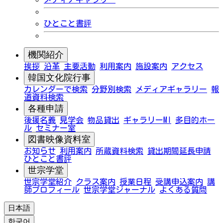
ひとこと書評
機関紹介
挨拶
沿革
主要活動
利用案内
施設案内
アクセス
韓国文化院行事
カレンダーで検索
分野別検索
メディアギャラリー
報
道資料検索
各種申請
後援名義
見学会
物品貸出
ギャラリーMI
多目的ホー
ル
セミナー室
図書映像資料室
お知らせ
利用案内
所蔵資料検索
貸出期間延長申請
ひとこと書評
世宗学堂
世宗学堂紹介
クラス案内
授業日程
受講申込案内
講
師プロフィール
世宗学堂ジャーナル
よくある質問
日本語
한국어