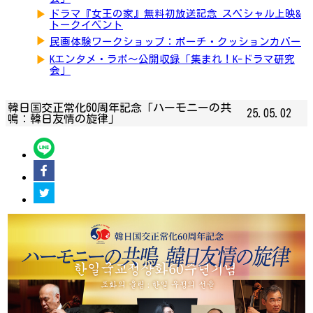
▶
ドラマ『女王の家』無料初放送記念 スペシャル上映&
トークイベント
▶
民画体験ワークショップ：ポーチ・クッションカバー
▶
Kエンタメ・ラボ～公開収録「集まれ！K-ドラマ研究
会」
韓日国交正常化60周年記念「ハーモニーの共
25.05.02
鳴：韓日友情の旋律」