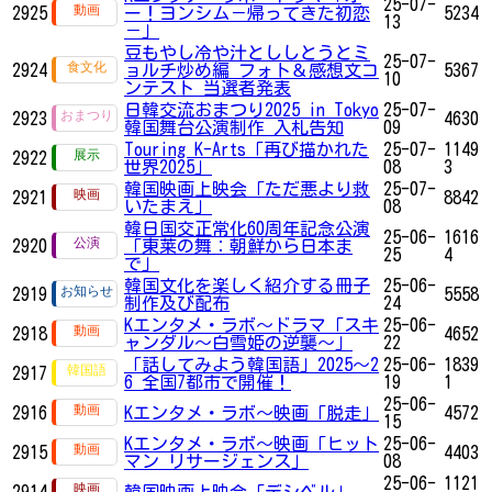
25-07-
2925
ー！ヨンシム－帰ってきた初恋
5234
13
－」
豆もやし冷や汁とししとうとミ
25-07-
2924
ョルチ炒め編 フォト＆感想文コ
5367
10
ンテスト 当選者発表
日韓交流おまつり2025 in Tokyo
25-07-
2923
4630
韓国舞台公演制作 入札告知
09
Touring K-Arts「再び描かれた
25-07-
1149
2922
世界2025」
08
3
韓国映画上映会「ただ悪より救
25-07-
2921
8842
いたまえ」
08
韓日国交正常化60周年記念公演
25-06-
1616
2920
「東莱の舞：朝鮮から日本ま
25
4
で」
韓国文化を楽しく紹介する冊子
25-06-
2919
5558
制作及び配布
24
Kエンタメ・ラボ～ドラマ「スキ
25-06-
2918
4652
ャンダル～白雪姫の逆襲～」
22
「話してみよう韓国語」2025～2
25-06-
1839
2917
6 全国7都市で開催！
19
1
25-06-
2916
Kエンタメ・ラボ～映画「脱走」
4572
15
Kエンタメ・ラボ～映画「ヒット
25-06-
2915
4403
マン リサージェンス」
08
25-06-
1121
2914
韓国映画上映会「デシベル」