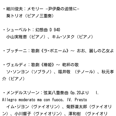
・細川俊夫：メモリー −尹伊桑の追憶に−
葵トリオ（ピアノ三重奏）
・シューベルト：幻想曲 D 940
小山実稚恵（ピアノ）、キム･ソヌク（ピアノ）
・プッチーニ：歌劇《ラ･ボエーム》～ おお、麗しの乙女よ
・ヴェルディ：歌劇《椿姫》～ 乾杯の歌
ソ･ソンヨン（ソプラノ）、福井敬 （テノール）、秋元孝
介（ピアノ）
・メンデルスゾーン：弦楽八重奏曲 Op.20
より I.
Allegro moderato ma con fuoco, IV. Presto
イム･ジヨン（ヴァイオリン）、菊野凜太郎（ヴァイオリ
ン）、小川響子（ヴァイオリン）、澤和樹 （ヴァイオリ