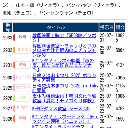
ン）、山本一輝（ヴィオラ）、パク･ハヤン（ヴィオラ）、
堤剛（チェロ）、ヤン･ソンウォン（チェロ）
番
タイトル
掲示日
照会
号
韓国映画上映会「SEOBOK／ソボ
25-07-
1062
2933
ク」
31
5
韓国料理教室～きゅうりとワカ
25-07-
2932
メの冷や汁と豚肉のコチュジャ
5864
30
ン炒め
Kエンタメ・ラボ～映画「あの
25-07-
2931
夏、僕たちが好きだったソナ
4124
27
へ」
日韓交流おまつり 2025 ボラン
25-07-
2930
7085
ティア募集
25
日韓交流おまつり 2025 in Toky
25-07-
1158
2929
o 開催
24
8
夏休み特別企画！韓国文化体験
25-07-
1008
2928
教室「夏だ！モノづくり体験」
23
2
25-07-
2927
K-POPダンス教室 シーズン8
4783
22
Kエンタメ・ラボ～ドラマ「チェ
25-07-
2926
3550
ックイン漢陽（ハニャン）」
20
Kエンタメ・ラボ～ドラマ「オ