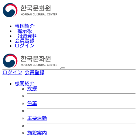
韓国紹介
掲示板
報道資料
会員登録
ログイン
ログイン
会員登録
한국어
機関紹介
挨拶
沿革
主要活動
施設案内