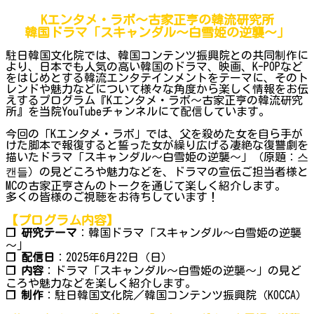
Kエンタメ・ラボ～古家正亨の韓流研究所
韓国ドラマ「スキャンダル～白雪姫の逆襲～」
駐日韓国文化院では、韓国コンテンツ振興院との共同制作に
より、日本でも人気の高い韓国のドラマ、映画、K-POPなど
をはじめとする韓流エンタテインメントをテーマに、そのト
レンドや魅力などについて様々な角度から楽しく情報をお伝
えするプログラム『Kエンタメ・ラボ～古家正亨の韓流研究
所』を当院YouTubeチャンネルにて配信しています。
今回の「Kエンタメ・ラボ」では、父を殺めた女を自ら手が
けた脚本で報復すると誓った女が繰り広げる凄絶な復讐劇を
描いたドラマ「スキャンダル～白雪姫の逆襲～」（原題：스
캔들）の見どころや魅力などを、ドラマの宣伝ご担当者様と
MCの古家正亨さんのトークを通じて楽しく紹介します。
多くの皆様のご視聴をお待ちしています！
【プログラム内容】
❐ 研究テーマ
：韓国ドラマ「スキャンダル～白雪姫の逆襲
～」
❐ 配信日
：2025年6月22日（日）
❐ 内容
：ドラマ「スキャンダル～白雪姫の逆襲～」の見ど
ころや魅力などを楽しく紹介します。
❐ 制作
：駐日韓国文化院／韓国コンテンツ振興院（KOCCA）