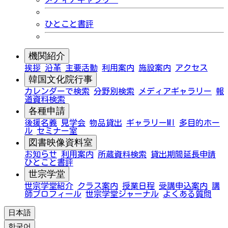
ひとこと書評
機関紹介
挨拶
沿革
主要活動
利用案内
施設案内
アクセス
韓国文化院行事
カレンダーで検索
分野別検索
メディアギャラリー
報
道資料検索
各種申請
後援名義
見学会
物品貸出
ギャラリーMI
多目的ホー
ル
セミナー室
図書映像資料室
お知らせ
利用案内
所蔵資料検索
貸出期間延長申請
ひとこと書評
世宗学堂
世宗学堂紹介
クラス案内
授業日程
受講申込案内
講
師プロフィール
世宗学堂ジャーナル
よくある質問
日本語
한국어