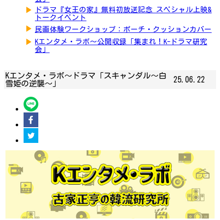
▶
ドラマ『女王の家』無料初放送記念 スペシャル上映&
トークイベント
▶
民画体験ワークショップ：ポーチ・クッションカバー
▶
Kエンタメ・ラボ～公開収録「集まれ！K-ドラマ研究
会」
Kエンタメ・ラボ～ドラマ「スキャンダル～白
25.06.22
雪姫の逆襲～」